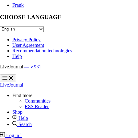
Frank
CHOOSE LANGUAGE
Privacy Policy
User Agreement
Recommendation technologies
Help
LiveJournal
— v.931
?
?
LiveJournal
Find more
Communities
RSS Reader
Shop
Help
Search
Log in
`