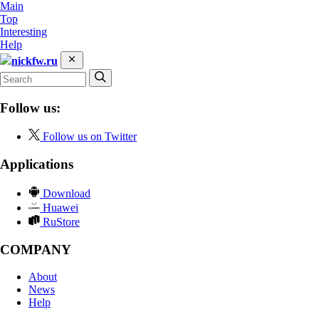
Main
Top
Interesting
Help
nickfw.ru
Follow us:
Follow us on Twitter
Applications
Download
Huawei
RuStore
COMPANY
About
News
Help