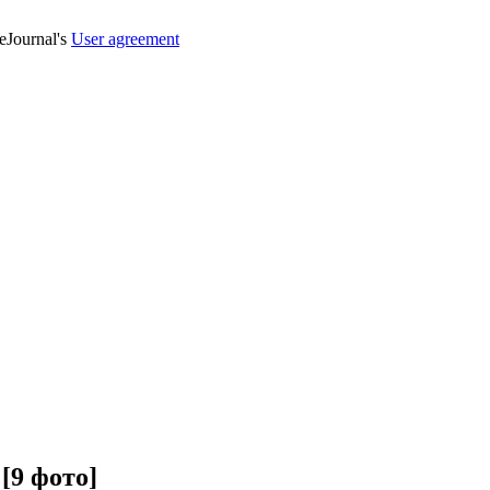
veJournal's
User agreement
[9 фото]