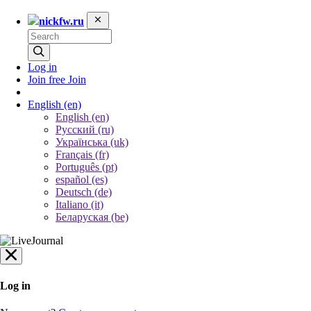
nickfw.ru
Log in
Join free
Join
English
(en)
English (en)
Русский (ru)
Українська (uk)
Français (fr)
Português (pt)
español (es)
Deutsch (de)
Italiano (it)
Беларуская (be)
Log in