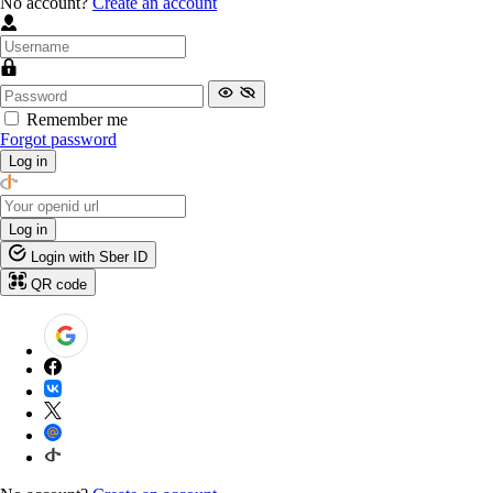
No account?
Create an account
Remember me
Forgot password
Log in
Log in
Login with Sber ID
QR code