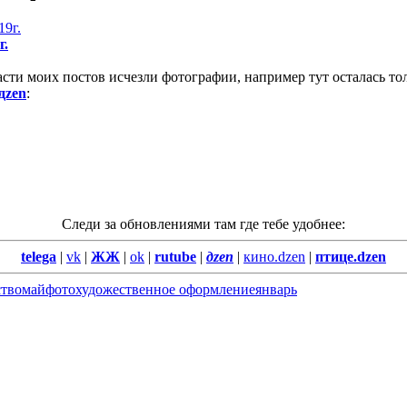
г.
сти моих постов исчезли фотографии, например тут осталась толь
дzen
:
Следи за обновлениями там где тебе удобнее:
telega
|
vk
|
ЖЖ
|
ok
|
rutube
|
дzen
|
кино.dzen
|
птице.dzen
ство
май
фото
художественное оформление
январь