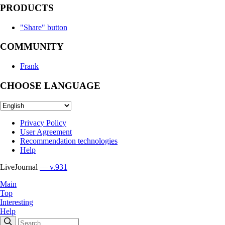
PRODUCTS
"Share" button
COMMUNITY
Frank
CHOOSE LANGUAGE
Privacy Policy
User Agreement
Recommendation technologies
Help
LiveJournal
— v.931
Main
Top
Interesting
Help