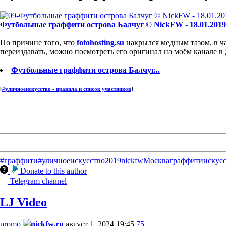
Футбольные граффити острова Балчуг © NickFW - 18.01.2019
По причине того, что
fotohosting.su
накрылся медным тазом, в ча
переиздавать, можно посмотреть его оригинал на моём канале в
Футбольные граффити острова Балчуг...
[
#уличноеискусство - правила и список участников
]
#граффити
#уличноеискусство
2019
nickfw
Москва
граффити
искус
Donate to this author
Telegram channel
LJ Video
promo
nickfw.ru
август 1, 2024 19:45
75