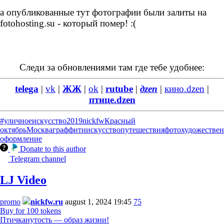
а опубликованные тут фотографии были залиты на
fotohosting.su - который помер! :(
Следи за обновлениями там где тебе удобнее:
telega
|
vk
|
ЖЖ
|
ok
|
rutube
|
дzen
|
кино.dzen
|
птице.dzen
#уличноеискусство
2019
nickfw
Красный
октябрь
Москва
граффити
искусство
путешествия
фото
художестве
оформление
Donate to this author
Telegram channel
LJ Video
promo
nickfw.ru
august 1, 2024 19:45
75
Buy for 100 tokens
Птичканутость — образ жизни!