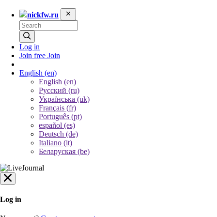
nickfw.ru
Log in
Join free
Join
English
(en)
English (en)
Русский (ru)
Українська (uk)
Français (fr)
Português (pt)
español (es)
Deutsch (de)
Italiano (it)
Беларуская (be)
Log in