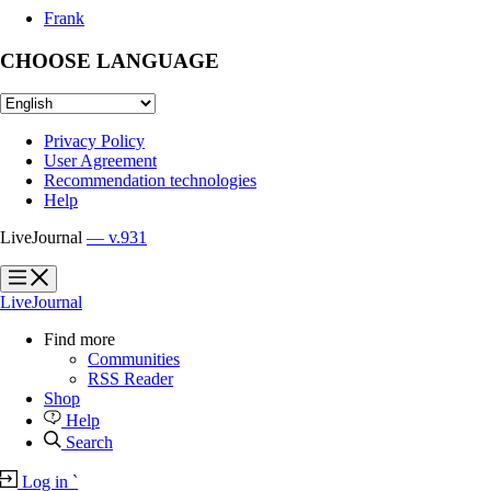
Frank
CHOOSE LANGUAGE
Privacy Policy
User Agreement
Recommendation technologies
Help
LiveJournal
— v.931
?
?
LiveJournal
Find more
Communities
RSS Reader
Shop
Help
Search
Log in
`