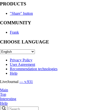
PRODUCTS
"Share" button
COMMUNITY
Frank
CHOOSE LANGUAGE
Privacy Policy
User Agreement
Recommendation technologies
Help
LiveJournal
— v.931
Main
Top
Interesting
Help