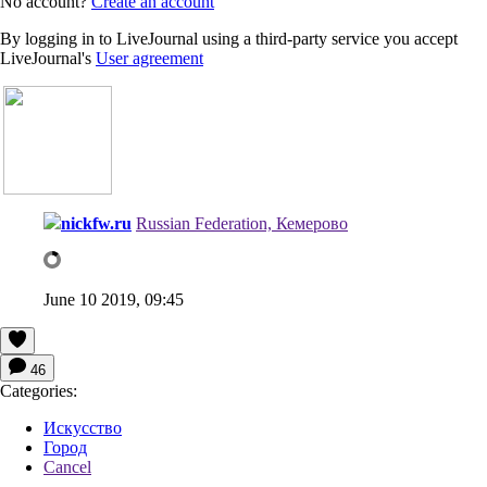
No account?
Create an account
By logging in to LiveJournal using a third-party service you accept
LiveJournal's
User agreement
nickfw.ru
Russian Federation, Кемерово
June 10 2019, 09:45
46
Categories:
Искусство
Город
Cancel