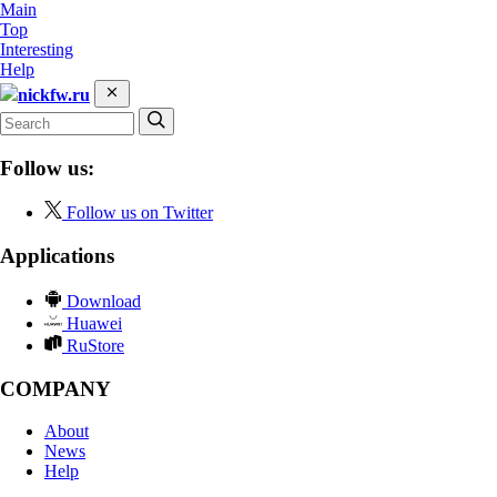
Main
Top
Interesting
Help
nickfw.ru
Follow us:
Follow us on Twitter
Applications
Download
Huawei
RuStore
COMPANY
About
News
Help