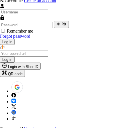
No account?
Create an account
Remember me
Forgot password
Log in
Log in
Login with Sber ID
QR code