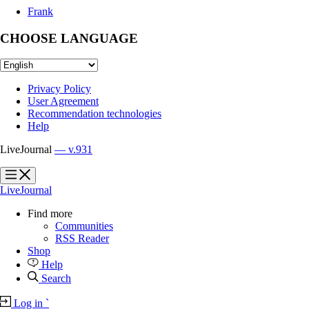
Frank
CHOOSE LANGUAGE
Privacy Policy
User Agreement
Recommendation technologies
Help
LiveJournal
— v.931
?
?
LiveJournal
Find more
Communities
RSS Reader
Shop
Help
Search
Log in
`