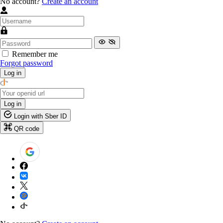
No account?
Create an account
Remember me
Forgot password
Log in
Log in
Login with Sber ID
QR code