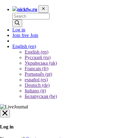
nickfw.ru
Log in
Join free
Join
English
(en)
English (en)
Русский (ru)
Українська (uk)
Français (fr)
Português (pt)
español (es)
Deutsch (de)
Italiano (it)
Беларуская (be)
Log in