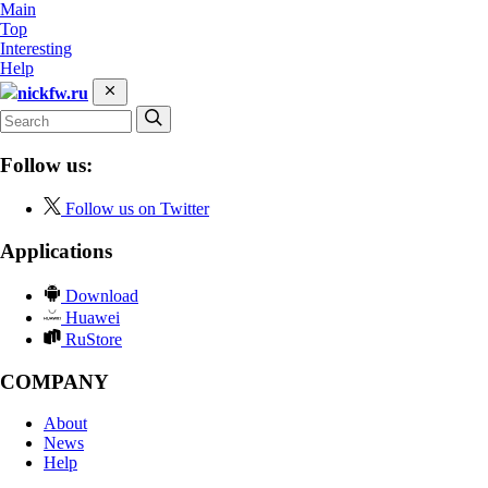
Main
Top
Interesting
Help
nickfw.ru
Follow us:
Follow us on Twitter
Applications
Download
Huawei
RuStore
COMPANY
About
News
Help