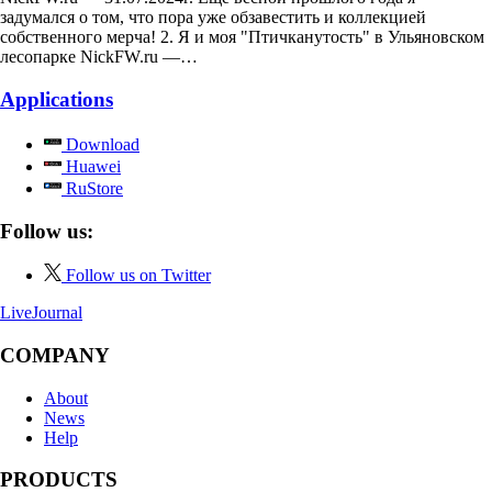
задумался о том, что пора уже обзавестить и коллекцией
собственного мерча! 2. Я и моя "Птичканутость" в Ульяновском
лесопарке NickFW.ru —…
Applications
Download
Huawei
RuStore
Follow us:
Follow us on Twitter
LiveJournal
COMPANY
About
News
Help
PRODUCTS