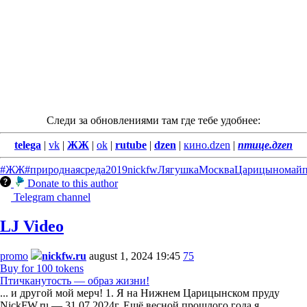
Следи за обновлениями там где тебе удобнее:
telega
|
vk
|
ЖЖ
|
ok
|
rutube
|
dzen
|
кино.dzen
|
птице.дzen
#ЖЖ
#природнаясреда
2019
nickfw
Лягушка
Москва
Царицыно
май
Donate to this author
Telegram channel
LJ Video
promo
nickfw.ru
august 1, 2024 19:45
75
Buy for 100 tokens
Птичканутость — образ жизни!
... и другой мой мерч! 1. Я на Нижнем Царицынском пруду
NickFW.ru — 31.07.2024г. Ещё весной прошлого года я