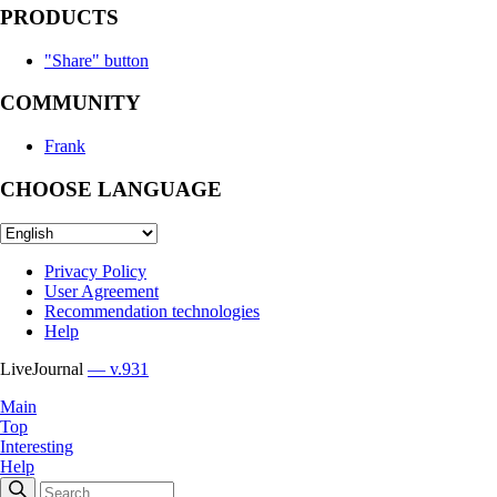
PRODUCTS
"Share" button
COMMUNITY
Frank
CHOOSE LANGUAGE
Privacy Policy
User Agreement
Recommendation technologies
Help
LiveJournal
— v.931
Main
Top
Interesting
Help