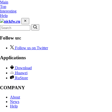
Main
Top
Interesting
Help
nickfw.ru
Follow us:
Follow us on Twitter
Applications
Download
Huawei
RuStore
COMPANY
About
News
Help