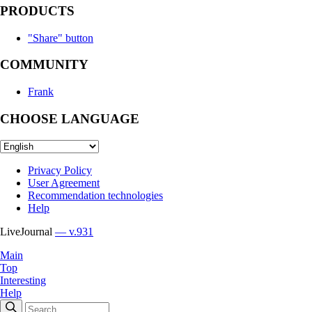
PRODUCTS
"Share" button
COMMUNITY
Frank
CHOOSE LANGUAGE
Privacy Policy
User Agreement
Recommendation technologies
Help
LiveJournal
— v.931
Main
Top
Interesting
Help