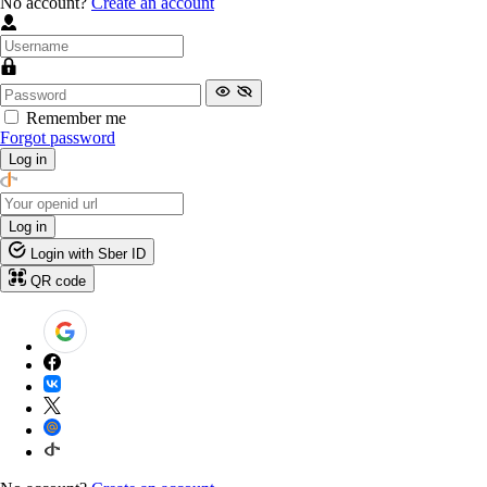
No account?
Create an account
Remember me
Forgot password
Log in
Log in
Login with Sber ID
QR code