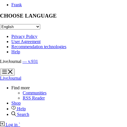
Frank
CHOOSE LANGUAGE
Privacy Policy
User Agreement
Recommendation technologies
Help
LiveJournal
— v.931
?
?
LiveJournal
Find more
Communities
RSS Reader
Shop
Help
Search
Log in
`