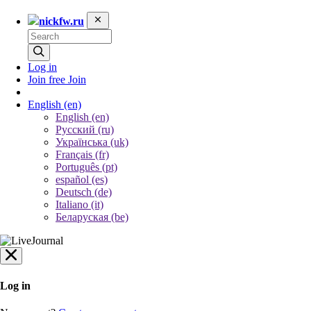
nickfw.ru
Log in
Join free
Join
English
(en)
English (en)
Русский (ru)
Українська (uk)
Français (fr)
Português (pt)
español (es)
Deutsch (de)
Italiano (it)
Беларуская (be)
Log in