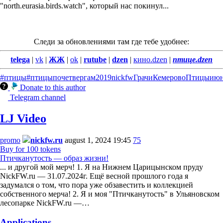
"north.eurasia.birds.watch", который нас покинул...
Следи за обновлениями там где тебе удобнее:
telega
|
vk
|
ЖЖ
|
ok
|
rutube
|
dzen
|
кино.dzen
|
птице.dzen
#птицы
#птицыпочетвергам
2019
nickfw
Грачи
Кемерово
Птицы
ию
Donate to this author
Telegram channel
LJ Video
promo
nickfw.ru
august 1, 2024 19:45
75
Buy for 100 tokens
Птичканутость — образ жизни!
... и другой мой мерч! 1. Я на Нижнем Царицынском пруду
NickFW.ru — 31.07.2024г. Ещё весной прошлого года я
задумался о том, что пора уже обзавестить и коллекцией
собственного мерча! 2. Я и моя "Птичканутость" в Ульяновском
лесопарке NickFW.ru —…
Applications