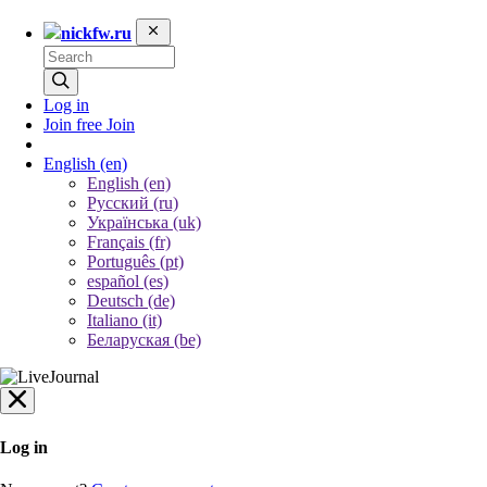
nickfw.ru
Log in
Join free
Join
English
(en)
English (en)
Русский (ru)
Українська (uk)
Français (fr)
Português (pt)
español (es)
Deutsch (de)
Italiano (it)
Беларуская (be)
Log in