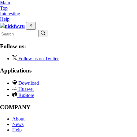
Main
Top
Interesting
Help
nickfw.ru
Follow us:
Follow us on Twitter
Applications
Download
Huawei
RuStore
COMPANY
About
News
Help