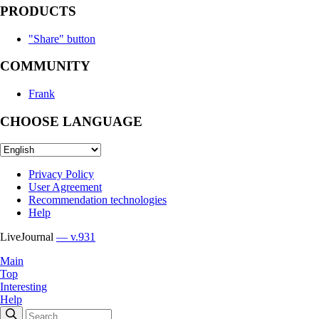
PRODUCTS
"Share" button
COMMUNITY
Frank
CHOOSE LANGUAGE
Privacy Policy
User Agreement
Recommendation technologies
Help
LiveJournal
— v.931
Main
Top
Interesting
Help