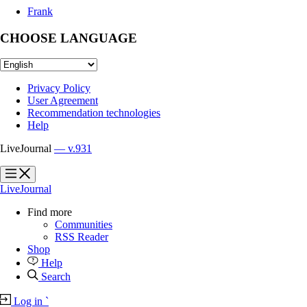
Frank
CHOOSE LANGUAGE
Privacy Policy
User Agreement
Recommendation technologies
Help
LiveJournal
— v.931
?
?
LiveJournal
Find more
Communities
RSS Reader
Shop
Help
Search
Log in
`