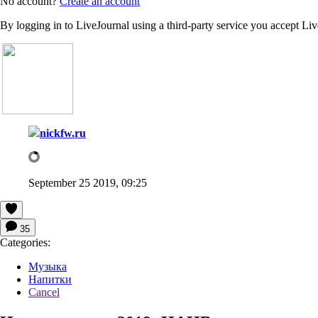
No account?
Create an account
By logging in to LiveJournal using a third-party service you accept Li
nickfw.ru
September 25 2019, 09:25
35
Categories:
Музыка
Напитки
Cancel