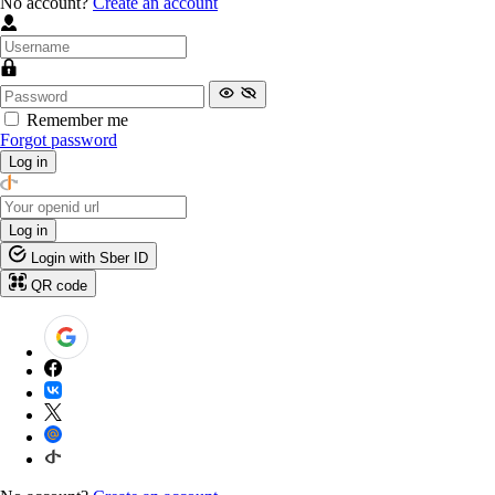
No account?
Create an account
Remember me
Forgot password
Log in
Log in
Login with Sber ID
QR code