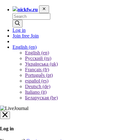
nickfw.ru
Log in
Join free
Join
English
(en)
English (en)
Русский (ru)
Українська (uk)
Français (fr)
Português (pt)
español (es)
Deutsch (de)
Italiano (it)
Беларуская (be)
Log in