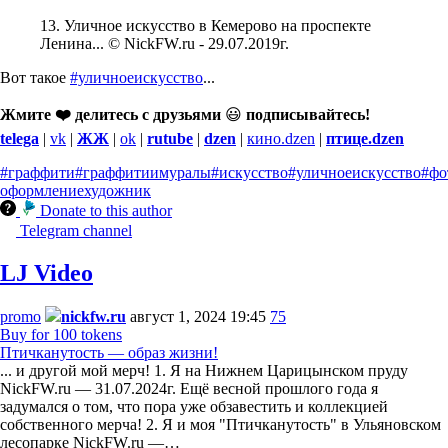
13. Уличное искусство в Кемерово на проспекте
Ленина... © NickFW.ru - 29.07.2019г.
Вот такое
#уличноеискусство
...
Жмите ❤️ делитесь с друзьями
😃
подписывайтесь!
telega
|
vk
|
ЖЖ
|
ok
|
rutube
|
dzen
|
кино.dzen
|
птице.dzen
#граффити
#граффитиимуралы
#искусство
#уличноеискусство
#фо
оформление
художник
Donate to this author
Telegram channel
LJ Video
promo
nickfw.ru
август 1, 2024 19:45
75
Buy for 100 tokens
Птичканутость — образ жизни!
... и другой мой мерч! 1. Я на Нижнем Царицынском пруду
NickFW.ru — 31.07.2024г. Ещё весной прошлого года я
задумался о том, что пора уже обзавестить и коллекцией
собственного мерча! 2. Я и моя "Птичканутость" в Ульяновском
лесопарке NickFW.ru —…