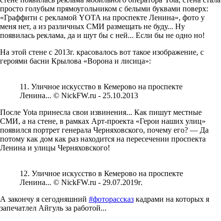
просто голубым прямоугольником с белыми буквами поверх:
«Граффити с рекламой YOTA на проспекте Ленина», фото у
меня нет, а из различных СМИ размещать не буду... Ну
появилась реклама, да и шут бы с ней... Если бы не одно но!
На этой стене с 2013г. красовалось вот такое изображение, с
героями басни Крылова «Ворона и лисица»:
11. Уличное искусство в Кемерово на проспекте
Ленина... © NickFW.ru - 25.10.2013
После Yota принесла свои извинения... Как пишут местные
СМИ, а на стене, в рамках Арт-проекта «Герои наших улиц»
появился портрет генерала Черняховского, почему его? — Да
потому как дом как раз находится на пересечении проспекта
Ленина и улицы Черняховского!
12. Уличное искусство в Кемерово на проспекте
Ленина... © NickFW.ru - 29.07.2019г.
А закончу я сегодняшний
#фоторассказ
кадрами на которых я
запечатлел Айгуль за работой...