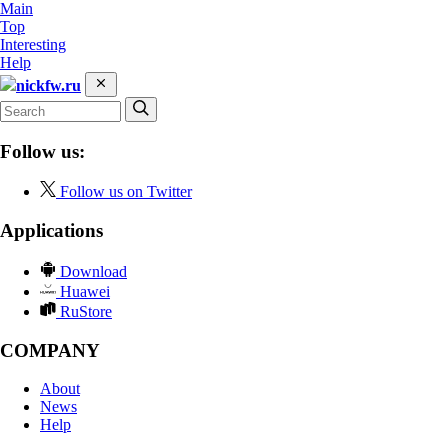
Main
Top
Interesting
Help
nickfw.ru
Follow us:
Follow us on Twitter
Applications
Download
Huawei
RuStore
COMPANY
About
News
Help