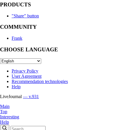
PRODUCTS
"Share" button
COMMUNITY
Frank
CHOOSE LANGUAGE
Privacy Policy
User Agreement
Recommendation technologies
Help
LiveJournal
— v.931
Main
Top
Interesting
Help