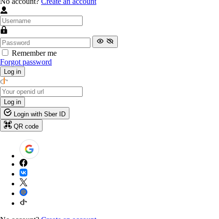
No account?
Create an account
Remember me
Forgot password
Log in
Log in
Login with Sber ID
QR code