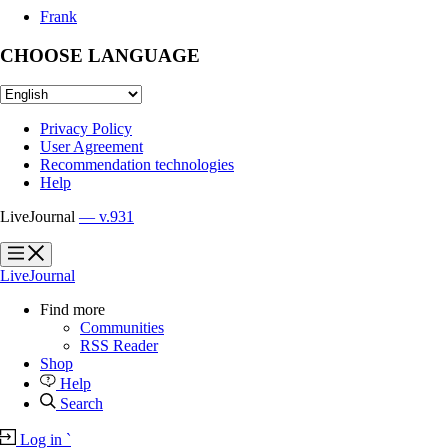
Frank
CHOOSE LANGUAGE
Privacy Policy
User Agreement
Recommendation technologies
Help
LiveJournal
— v.931
?
?
LiveJournal
Find more
Communities
RSS Reader
Shop
Help
Search
Log in
`