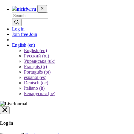
nickfw.ru
Log in
Join free
Join
English
(en)
English (en)
Русский (ru)
Українська (uk)
Français (fr)
Português (pt)
español (es)
Deutsch (de)
Italiano (it)
Беларуская (be)
Log in