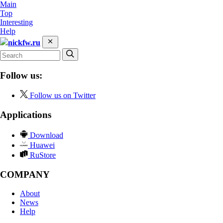
Main
Top
Interesting
Help
nickfw.ru
Follow us:
Follow us on Twitter
Applications
Download
Huawei
RuStore
COMPANY
About
News
Help