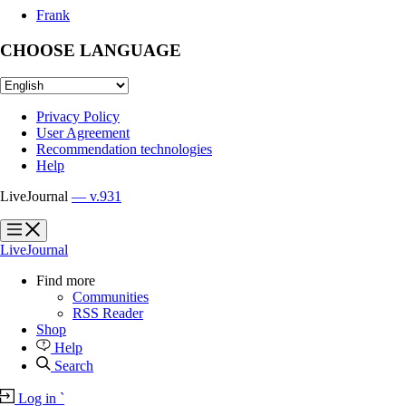
Frank
CHOOSE LANGUAGE
Privacy Policy
User Agreement
Recommendation technologies
Help
LiveJournal
— v.931
?
?
LiveJournal
Find more
Communities
RSS Reader
Shop
Help
Search
Log in
`