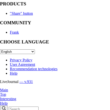
PRODUCTS
"Share" button
COMMUNITY
Frank
CHOOSE LANGUAGE
Privacy Policy
User Agreement
Recommendation technologies
Help
LiveJournal
— v.931
Main
Top
Interesting
Help