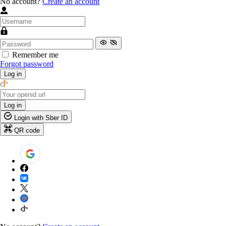
No account?
Create an account
Remember me
Forgot password
Log in
Log in
Login with Sber ID
QR code