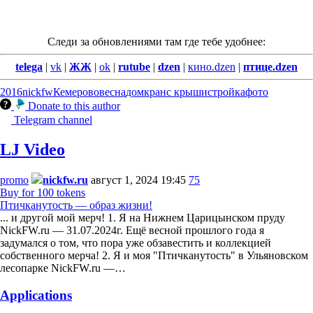
Следи за обновлениями там где тебе удобнее:
telega
|
vk
|
ЖЖ
|
ok
|
rutube
|
dzen
|
кино.dzen
|
птице.dzen
2016
nickfw
Кемерово
весна
дом
кран
с крыши
стройка
фото
Donate to this author
Telegram channel
LJ Video
promo
nickfw.ru
август 1, 2024 19:45
75
Buy for 100 tokens
Птичканутость — образ жизни!
... и другой мой мерч! 1. Я на Нижнем Царицынском пруду
NickFW.ru — 31.07.2024г. Ещё весной прошлого года я
задумался о том, что пора уже обзавестить и коллекцией
собственного мерча! 2. Я и моя "Птичканутость" в Ульяновском
лесопарке NickFW.ru —…
Applications