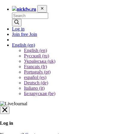
nickfw.ru
Log in
Join free
Join
English
(en)
English (en)
Русский (ru)
Українська (uk)
Français (fr)
Português (pt)
español (es)
Deutsch (de)
Italiano (it)
Беларуская (be)
Log in