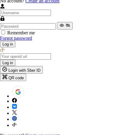
No account?
Create an account
Remember me
Forgot password
Log in
Log in
Login with Sber ID
QR code