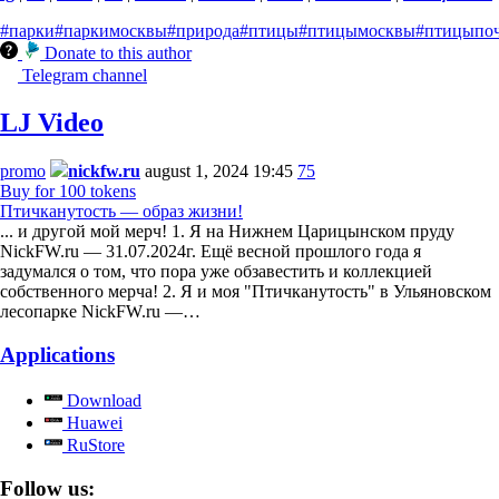
tg
|
vk
|
ЖЖ
|
ok
|
rutube
|
vkvideo
|
dzen
|
кино.dzen
|
птице.дzen
#парки
#паркимосквы
#природа
#птицы
#птицымосквы
#птицыпоч
Donate to this author
Telegram channel
LJ Video
promo
nickfw.ru
august 1, 2024 19:45
75
Buy for 100 tokens
Птичканутость — образ жизни!
... и другой мой мерч! 1. Я на Нижнем Царицынском пруду
NickFW.ru — 31.07.2024г. Ещё весной прошлого года я
задумался о том, что пора уже обзавестить и коллекцией
собственного мерча! 2. Я и моя "Птичканутость" в Ульяновском
лесопарке NickFW.ru —…
Applications
Download
Huawei
RuStore