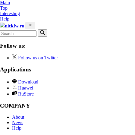
Main
Top
Interesting
Help
nickfw.ru
Follow us:
Follow us on Twitter
Applications
Download
Huawei
RuStore
COMPANY
About
News
Help