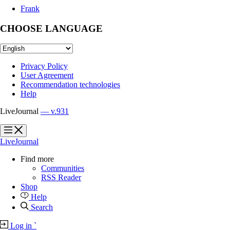
Frank
CHOOSE LANGUAGE
Privacy Policy
User Agreement
Recommendation technologies
Help
LiveJournal
— v.931
?
?
LiveJournal
Find more
Communities
RSS Reader
Shop
Help
Search
Log in
`