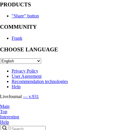
PRODUCTS
"Share" button
COMMUNITY
Frank
CHOOSE LANGUAGE
Privacy Policy
User Agreement
Recommendation technologies
Help
LiveJournal
— v.931
Main
Top
Interesting
Help