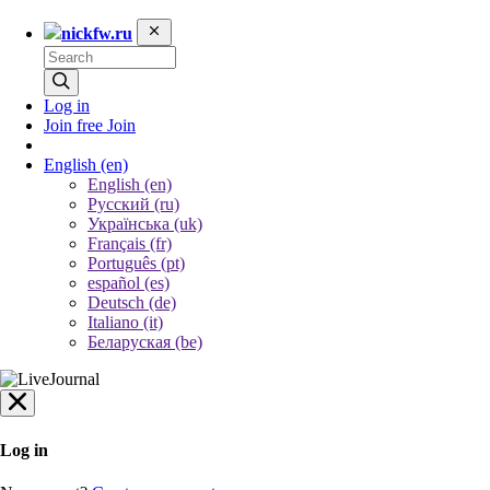
nickfw.ru
Log in
Join free
Join
English
(en)
English (en)
Русский (ru)
Українська (uk)
Français (fr)
Português (pt)
español (es)
Deutsch (de)
Italiano (it)
Беларуская (be)
Log in