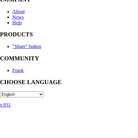
About
News
Help
PRODUCTS
"Share" button
COMMUNITY
Frank
CHOOSE LANGUAGE
v.931
Privacy Policy
User Agreement
Recommendation technologies
Help