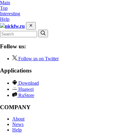
Main
Top
Interesting
Help
nickfw.ru
Follow us:
Follow us on Twitter
Applications
Download
Huawei
RuStore
COMPANY
About
News
Help