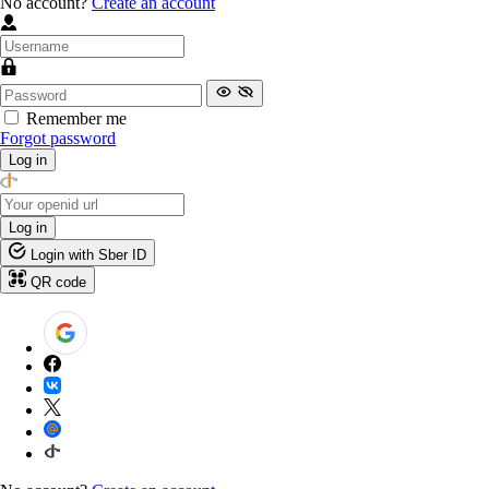
No account?
Create an account
Remember me
Forgot password
Log in
Log in
Login with Sber ID
QR code