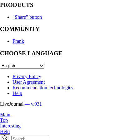
PRODUCTS
"Share" button
COMMUNITY
Frank
CHOOSE LANGUAGE
Privacy Policy
User Agreement
Recommendation technologies
Help
LiveJournal
— v.931
Main
Top
Interesting
Help