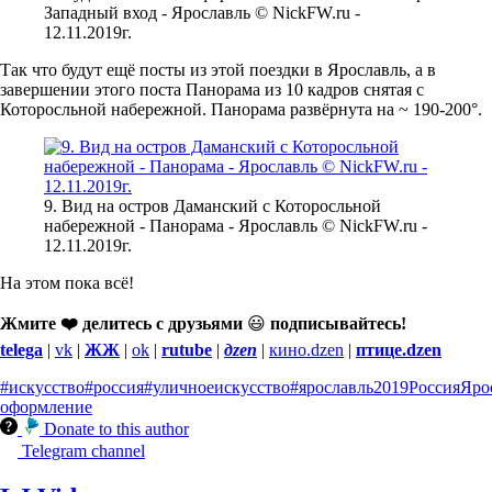
Западный вход - Ярославль © NickFW.ru -
12.11.2019г.
Так что будут ещё посты из этой поездки в Ярославль, а в
завершении этого поста Панорама из 10 кадров снятая с
Которосльной набережной. Панорама развёрнута на ~ 190-200°.
9. Вид на остров Даманский с Которосльной
набережной - Панорама - Ярославль © NickFW.ru -
12.11.2019г.
На этом пока всё!
Жмите ❤️ делитесь с друзьями
😃
подписывайтесь!
telega
|
vk
|
ЖЖ
|
ok
|
rutube
|
дzen
|
кино.dzen
|
птице.dzen
#искусство
#россия
#уличноеискусство
#ярославль
2019
Россия
Яро
оформление
Donate to this author
Telegram channel