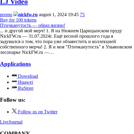
LJ Video
promo
nickfw.ru
august 1, 2024 19:45
75
Buy for 100 tokens
Птичканутость — образ жизни!
... и другой мой мерч! 1. Я на Нижнем Царицынском пруду
NickFW.ru — 31.07.2024г. Ещё весной прошлого года я
задумался о том, что пора уже обзавестить и коллекцией
собственного мерча! 2. Я и моя "Птичканутость" в Ульяновском
лесопарке NickFW.ru —…
Applications
Download
Huawei
RuStore
Follow us:
Follow us on Twitter
LiveJournal
COMPANY