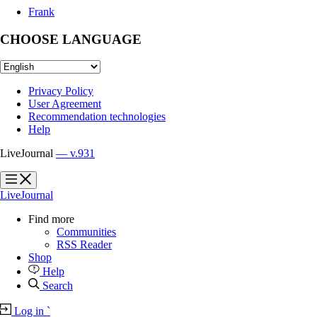
Frank
CHOOSE LANGUAGE
Privacy Policy
User Agreement
Recommendation technologies
Help
LiveJournal
— v.931
?
?
LiveJournal
Find more
Communities
RSS Reader
Shop
Help
Search
Log in
`