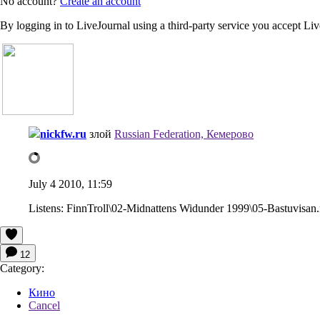
No account?
Create an account
By logging in to LiveJournal using a third-party service you accept Li
nickfw.ru
злой
Russian Federation, Кемерово
July 4 2010, 11:59
Listens:
FinnTroll\02-Midnattens Widunder 1999\05-Bastuvisan
12
Category:
Кино
Cancel