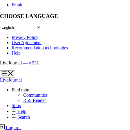
Frank
CHOOSE LANGUAGE
Privacy Policy
User Agreement
Recommendation technologies
Help
LiveJournal
— v.931
?
?
LiveJournal
Find more
Communities
RSS Reader
Shop
Help
Search
Log in
`