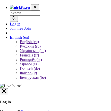
nickfw.ru
Log in
Join free
Join
English
(en)
English (en)
Русский (ru)
Українська (uk)
Français (fr)
Português (pt)
español (es)
Deutsch (de)
Italiano (it)
Беларуская (be)
Log in