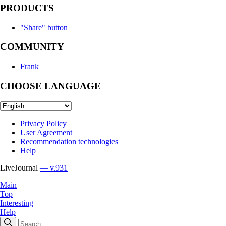
PRODUCTS
"Share" button
COMMUNITY
Frank
CHOOSE LANGUAGE
Privacy Policy
User Agreement
Recommendation technologies
Help
LiveJournal
— v.931
Main
Top
Interesting
Help