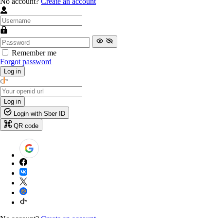
No account?
Create an account
Remember me
Forgot password
Log in
Log in
Login with Sber ID
QR code