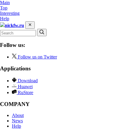
Main
Top
Interesting
Help
nickfw.ru
Follow us:
Follow us on Twitter
Applications
Download
Huawei
RuStore
COMPANY
About
News
Help