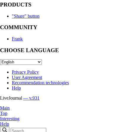
PRODUCTS
"Share" button
COMMUNITY
Frank
CHOOSE LANGUAGE
Privacy Policy
User Agreement
Recommendation technologies
Help
LiveJournal
— v.931
Main
Top
Interesting
Help