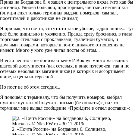
Придя на Богданова 6, я зашёл с центрального входа (что как бы
логично). Увидел большой, просторный, чистый, светлый зал
(внутри снял только терминал выдачи номерков, сам зал,
посетителей и работников не снимал).
Я привык, что почта, это что-то такое убогое, задрипанное... Тут
всё было цивильно и ухоженно. Правда сразу бросились в глаза
торговые стеллажи с прокладками, туалетной бумагой, и
другими товарами, которые к почте никакого отношения не
имеют. Много у кого уже читал посты об этом...
И если честно я не понимаю зачем!? Вокруг много магазинов
шаговой доступности (как сетевых, в виде пятёрочек, так и не
сетевых небольших магазинчиков) в которых и ассортимент
шире, и цены интересней...
Но пост не об этом сегодня...
Я подошёл к терминалу, что бы получить номерок, выбрал
нужные пункты «Получить письмо (без оплаты)», на что
терминал мне выдал сообщение «Пройдите в отдел доставки»:
2. «Почта России» на Богданова 6, Солнцево,
Москва - © NickFW.ru - 30.11.2019г.