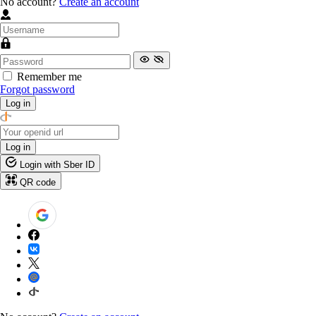
No account?
Create an account
Remember me
Forgot password
Log in
Log in
Login with Sber ID
QR code