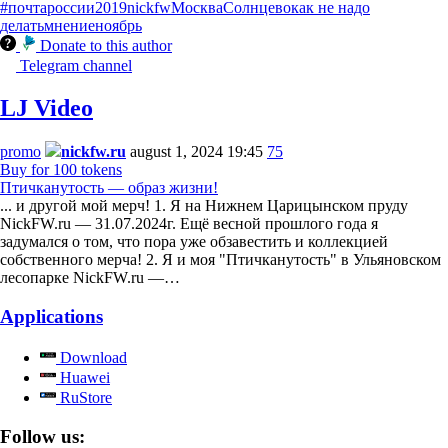
#почтароссии
2019
nickfw
Москва
Солнцево
как не надо
делать
мнение
ноябрь
Donate to this author
Telegram channel
LJ Video
promo
nickfw.ru
august 1, 2024 19:45
75
Buy for 100 tokens
Птичканутость — образ жизни!
... и другой мой мерч! 1. Я на Нижнем Царицынском пруду
NickFW.ru — 31.07.2024г. Ещё весной прошлого года я
задумался о том, что пора уже обзавестить и коллекцией
собственного мерча! 2. Я и моя "Птичканутость" в Ульяновском
лесопарке NickFW.ru —…
Applications
Download
Huawei
RuStore
Follow us: