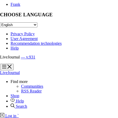
Frank
CHOOSE LANGUAGE
Privacy Policy
User Agreement
Recommendation technologies
Help
LiveJournal
— v.931
?
?
LiveJournal
Find more
Communities
RSS Reader
Shop
Help
Search
Log in
`