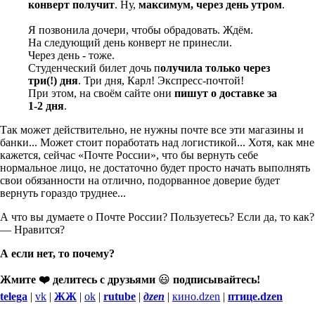
конверт получит
. Ну,
максимум, через день утром
.
Я позвонила дочери, чтобы обрадовать. Ждём.
На следующий день конверт не принесли.
Через день - тоже.
Студенческий билет дочь п
олучила только через
три(!) дня
. Три дня, Карл! Экспресс-почтой!
При этом, на своём сайте они
пишут о доставке за
1-2 дня
.
Так может действительно, не нужны почте все эти магазины и
банки... Может стоит поработать над логистикой... Хотя, как мне
кажется, сейчас «Почте России», что бы вернуть себе
нормальное лицо, не достаточно будет просто начать выполнять
свои обязанности на отлично, подорванное доверие будет
вернуть гораздо труднее...
А что вы думаете о Почте России? Пользуетесь? Если да, то как?
— Нравится?
А если нет, то почему?
Жмите ❤️ делитесь с друзьями
😃
подписывайтесь!
telega
|
vk
|
ЖЖ
|
ok
|
rutube
|
дzen
|
кино.dzen
|
птице.dzen