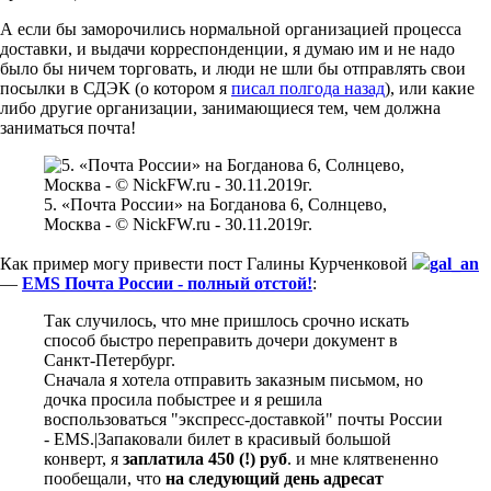
А если бы заморочились нормальной организацией процесса
доставки, и выдачи корреспонденции, я думаю им и не надо
было бы ничем торговать, и люди не шли бы отправлять свои
посылки в СДЭК (о котором я
писал полгода назад
), или какие
либо другие организации, занимающиеся тем, чем должна
заниматься почта!
5. «Почта России» на Богданова 6, Солнцево,
Москва - © NickFW.ru - 30.11.2019г.
Как пример могу привести пост Галины Курченковой
gal_an
—
EMS Почта России - полный отстой!
:
Так случилось, что мне пришлось срочно искать
способ быстро переправить дочери документ в
Санкт-Петербург.
Сначала я хотела отправить заказным письмом, но
дочка просила побыстрее и я решила
воспользоваться "экспресс-доставкой" почты России
- EMS.|Запаковали билет в красивый большой
конверт, я
заплатила 450 (!) руб
. и мне клятвененно
пообещали, что
на следующий день адресат