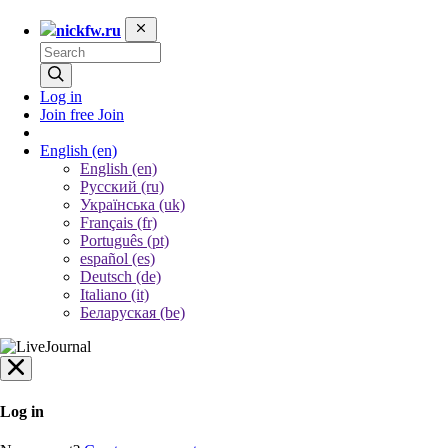
nickfw.ru
Log in
Join free
Join
English
(en)
English (en)
Русский (ru)
Українська (uk)
Français (fr)
Português (pt)
español (es)
Deutsch (de)
Italiano (it)
Беларуская (be)
Log in