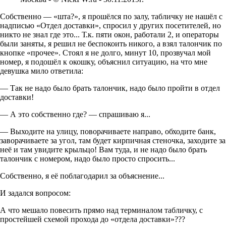
Собственно — «шта?», я прошёлся по залу, табличку не нашёл с
надписью «Отдел доставки», спросил у других посетителей, но
никто не знал где это... Т.к. пяти окон, работали 2, и операторы
были заняты, я решил не беспокоить никого, а взял талончик по
кнопке «прочее». Стоял я не долго, минут 10, прозвучал мой
номер, я подошёл к окошку, объяснил ситуацию, на что мне
девушка мило ответила:
— Так не надо было брать талончик, надо было пройти в отдел
доставки!
— А это собственно где? — спрашиваю я...
— Выходите на улицу, поворачиваете направо, обходите банк,
заворачиваете за угол, там будет кирпичная стеночка, заходите за
неё и там увидите крыльцо! Вам туда, и не надо было брать
талончик с номером, надо было просто спросить...
Собственно, я её поблагодарил за объяснение...
И задался вопросом:
А что мешало повесить прямо над терминалом табличку, с
простейшей схемой прохода до «отдела доставки»???