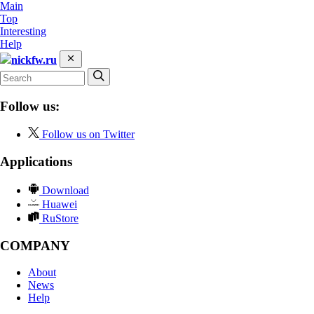
Main
Top
Interesting
Help
nickfw.ru
Follow us:
Follow us on Twitter
Applications
Download
Huawei
RuStore
COMPANY
About
News
Help