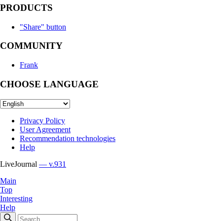
PRODUCTS
"Share" button
COMMUNITY
Frank
CHOOSE LANGUAGE
Privacy Policy
User Agreement
Recommendation technologies
Help
LiveJournal
— v.931
Main
Top
Interesting
Help