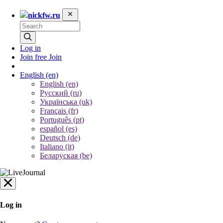
nickfw.ru
Log in
Join free
Join
English
(en)
English (en)
Русский (ru)
Українська (uk)
Français (fr)
Português (pt)
español (es)
Deutsch (de)
Italiano (it)
Беларуская (be)
Log in