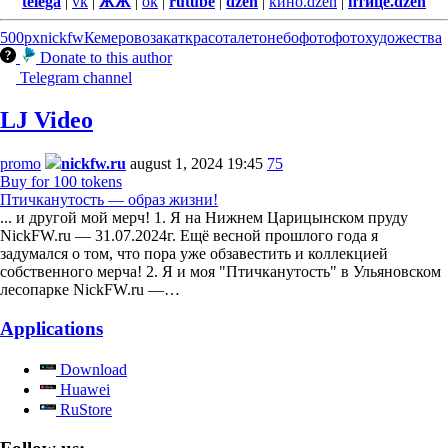
telega
|
vk
|
ЖЖ
|
ok
|
rutube
|
dzen
|
кино.dzen
|
птице.dzen
500px
nickfw
Кемерово
закат
красота
лето
небо
фото
фотохудожества
Donate to this author
Telegram channel
LJ Video
promo
nickfw.ru
august 1, 2024 19:45
75
Buy for 100 tokens
Птичканутость — образ жизни!
... и другой мой мерч! 1. Я на Нижнем Царицынском пруду
NickFW.ru — 31.07.2024г. Ещё весной прошлого года я
задумался о том, что пора уже обзавестить и коллекцией
собственного мерча! 2. Я и моя "Птичканутость" в Ульяновском
лесопарке NickFW.ru —…
Applications
Download
Huawei
RuStore