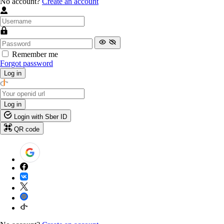
No account?
Create an account
Remember me
Forgot password
Log in
Log in
Login with Sber ID
QR code