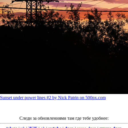
Sunset under power lines #2 by Nick Patrin on 500px.com
Следи за обновлениями там где тебе удобнее: