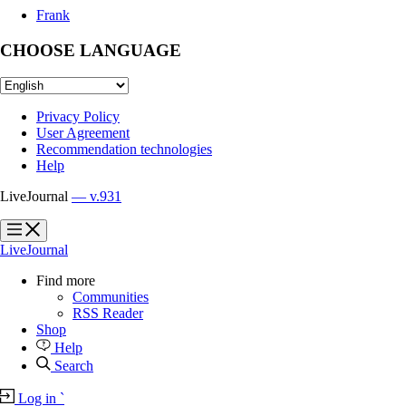
Frank
CHOOSE LANGUAGE
Privacy Policy
User Agreement
Recommendation technologies
Help
LiveJournal
— v.931
?
?
LiveJournal
Find more
Communities
RSS Reader
Shop
Help
Search
Log in
`