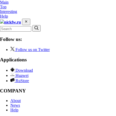
Main
Top
Interesting
Help
nickfw.ru
Follow us:
Follow us on Twitter
Applications
Download
Huawei
RuStore
COMPANY
About
News
Help