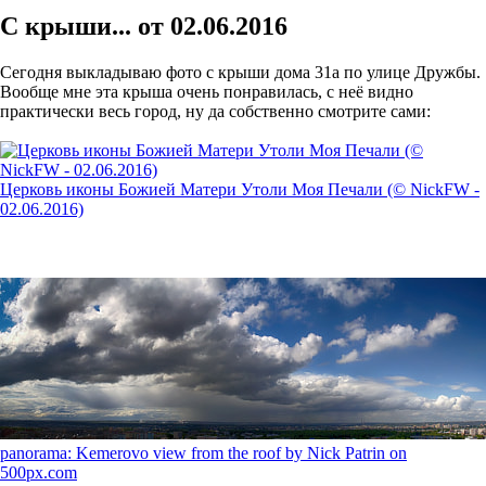
С крыши... от 02.06.2016
Сегодня выкладываю фото с крыши дома 31а по улице Дружбы.
Вообще мне эта крыша очень понравилась, с неё видно
практически весь город, ну да собственно смотрите сами:
Церковь иконы Божией Матери Утоли Моя Печали (© NickFW -
02.06.2016)
panorama: Kemerovo view from the roof by Nick Patrin on
500px.com