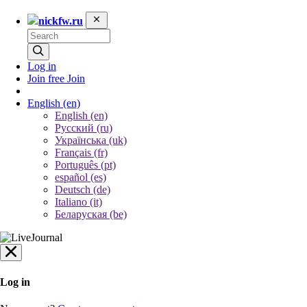
nickfw.ru
Log in
Join free
Join
English
(en)
English (en)
Русский (ru)
Українська (uk)
Français (fr)
Português (pt)
español (es)
Deutsch (de)
Italiano (it)
Беларуская (be)
Log in