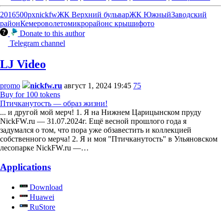
2016
500px
nickfw
ЖК Верхний бульвар
ЖК Южный
Заводский
район
Кемерово
лето
микрорайон
с крыши
фото
Donate to this author
Telegram channel
LJ Video
promo
nickfw.ru
август 1, 2024 19:45
75
Buy for 100 tokens
Птичканутость — образ жизни!
... и другой мой мерч! 1. Я на Нижнем Царицынском пруду
NickFW.ru — 31.07.2024г. Ещё весной прошлого года я
задумался о том, что пора уже обзавестить и коллекцией
собственного мерча! 2. Я и моя "Птичканутость" в Ульяновском
лесопарке NickFW.ru —…
Applications
Download
Huawei
RuStore