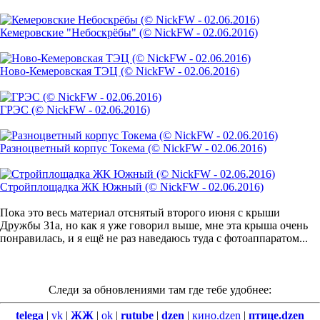
Кемеровские "Небоскрёбы" (© NickFW - 02.06.2016)
Ново-Кемеровская ТЭЦ (© NickFW - 02.06.2016)
ГРЭС (© NickFW - 02.06.2016)
Разноцветный корпус Токема (© NickFW - 02.06.2016)
Стройплощадка ЖК Южный (© NickFW - 02.06.2016)
Пока это весь материал отснятый второго июня с крыши
Дружбы 31а, но как я уже говорил выше, мне эта крыша очень
понравилась, и я ещё не раз наведаюсь туда с фотоаппаратом...
Следи за обновлениями там где тебе удобнее:
telega
|
vk
|
ЖЖ
|
ok
|
rutube
|
dzen
|
кино.dzen
|
птице.dzen