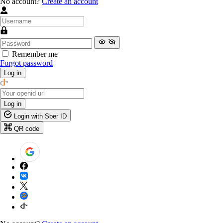
No account?
Create an account
Remember me
Forgot password
Log in
Log in
Login with Sber ID
QR code