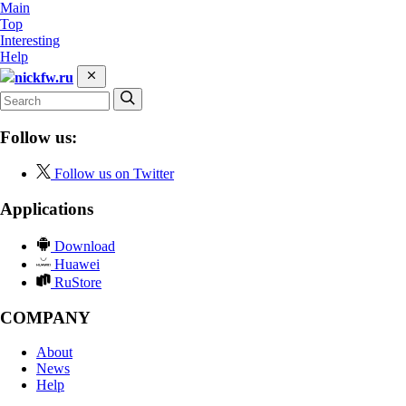
Main
Top
Interesting
Help
nickfw.ru
Follow us:
Follow us on Twitter
Applications
Download
Huawei
RuStore
COMPANY
About
News
Help