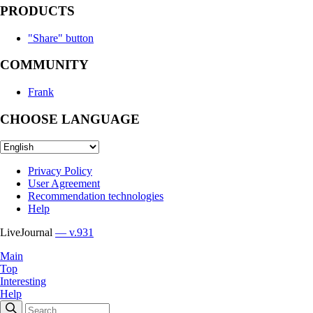
PRODUCTS
"Share" button
COMMUNITY
Frank
CHOOSE LANGUAGE
Privacy Policy
User Agreement
Recommendation technologies
Help
LiveJournal
— v.931
Main
Top
Interesting
Help