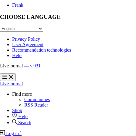
Frank
CHOOSE LANGUAGE
Privacy Policy
User Agreement
Recommendation technologies
Help
LiveJournal
— v.931
?
?
LiveJournal
Find more
Communities
RSS Reader
Shop
Help
Search
Log in
`