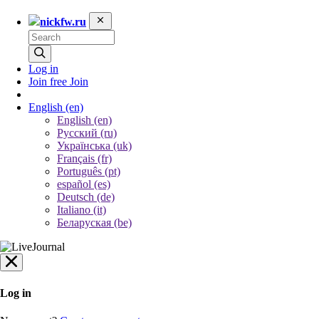
nickfw.ru
Log in
Join free
Join
English
(en)
English (en)
Русский (ru)
Українська (uk)
Français (fr)
Português (pt)
español (es)
Deutsch (de)
Italiano (it)
Беларуская (be)
Log in