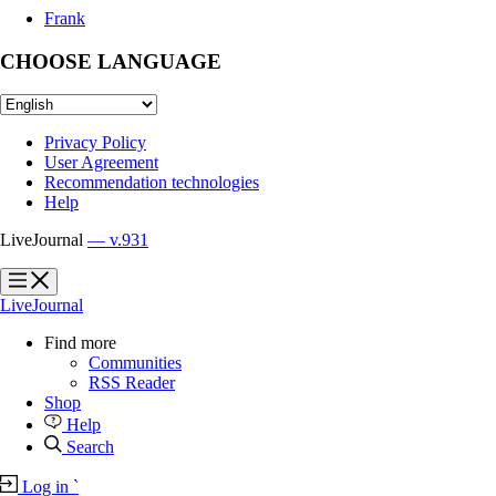
Frank
CHOOSE LANGUAGE
Privacy Policy
User Agreement
Recommendation technologies
Help
LiveJournal
— v.931
?
?
LiveJournal
Find more
Communities
RSS Reader
Shop
Help
Search
Log in
`