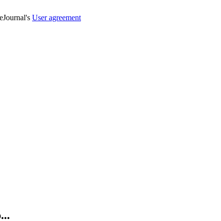
veJournal's
User agreement
..