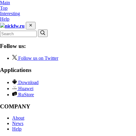
Main
Top
Interesting
Help
nickfw.ru
Follow us:
Follow us on Twitter
Applications
Download
Huawei
RuStore
COMPANY
About
News
Help