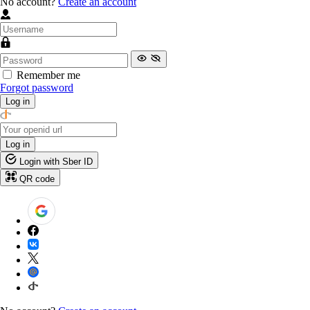
No account?
Create an account
Remember me
Forgot password
Log in
Log in
Login with Sber ID
QR code