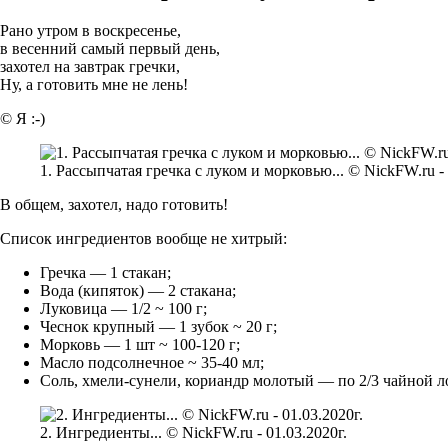
Рано утром в воскресенье,
в весенний самый первый день,
захотел на завтрак гречки,
Ну, а готовить мне не лень!
© Я :-)
1. Рассыпчатая гречка с луком и морковью... © NickFW.ru - 
В общем, захотел, надо готовить!
Список ингредиентов вообще не хитрый:
Гречка — 1 стакан;
Вода (кипяток) — 2 стакана;
Луковица — 1/2 ~ 100 г;
Чеснок крупный — 1 зубок ~ 20 г;
Морковь — 1 шт ~ 100-120 г;
Масло подсолнечное ~ 35-40 мл;
Соль, хмели-сунели, кориандр молотый — по 2/3 чайной ло
2. Ингредиенты... © NickFW.ru - 01.03.2020г.