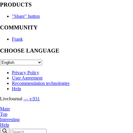
PRODUCTS
"Share" button
COMMUNITY
Frank
CHOOSE LANGUAGE
Privacy Policy
User Agreement
Recommendation technologies
Help
LiveJournal
— v.931
Main
Top
Interesting
Help