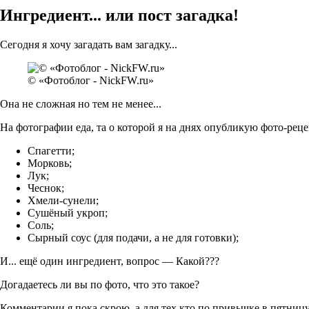
Ингредиент... или пост загадка!
Сегодня я хочу загадать вам загадку...
© «Фотоблог - NickFW.ru»
Она не сложная но тем не менее...
На фотографии еда, та о которой я на днях опубликую фото-реце
Спагетти;
Морковь;
Лук;
Чеснок;
Хмели-сунели;
Сушёный укроп;
Соль;
Сырный соус (для подачи, а не для готовки);
И... ещё один ингредиент, вопрос — Какой???
Догадаетесь ли вы по фото, что это такое?
Комментарии я пока скрою, а для тех кто по привычке в пятниц