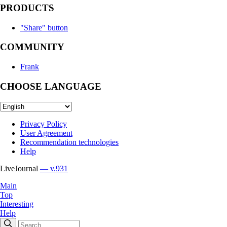
PRODUCTS
"Share" button
COMMUNITY
Frank
CHOOSE LANGUAGE
Privacy Policy
User Agreement
Recommendation technologies
Help
LiveJournal
— v.931
Main
Top
Interesting
Help