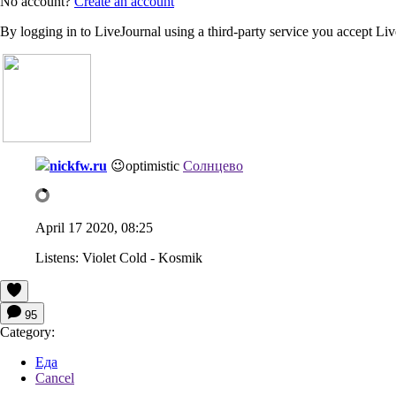
No account?
Create an account
By logging in to LiveJournal using a third-party service you accept Li
nickfw.ru
😉
optimistic
Солнцево
April 17 2020, 08:25
Listens:
Violet Cold - Kosmik
95
Category:
Еда
Cancel