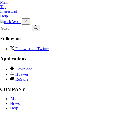
Main
Top
Interesting
Help
nickfw.ru
Follow us:
Follow us on Twitter
Applications
Download
Huawei
RuStore
COMPANY
About
News
Help