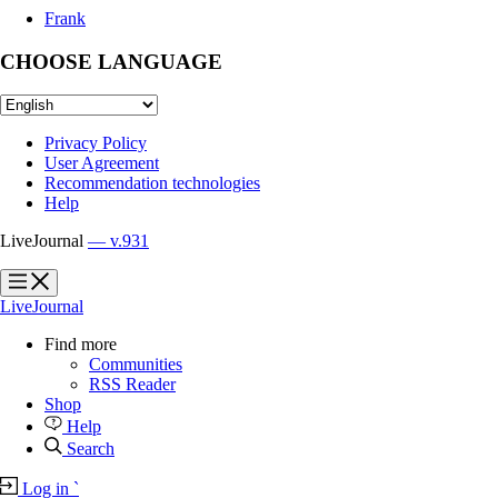
Frank
CHOOSE LANGUAGE
Privacy Policy
User Agreement
Recommendation technologies
Help
LiveJournal
— v.931
?
?
LiveJournal
Find more
Communities
RSS Reader
Shop
Help
Search
Log in
`