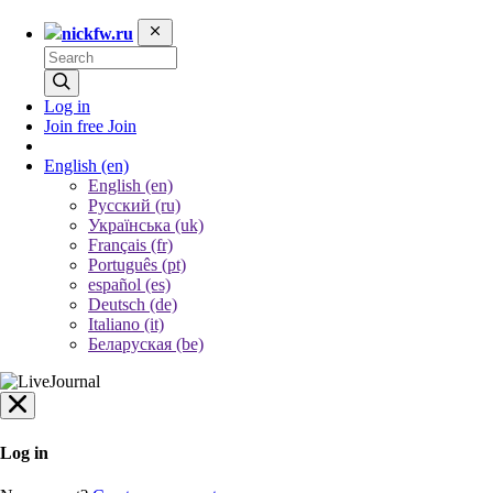
nickfw.ru
Log in
Join free
Join
English
(en)
English (en)
Русский (ru)
Українська (uk)
Français (fr)
Português (pt)
español (es)
Deutsch (de)
Italiano (it)
Беларуская (be)
Log in