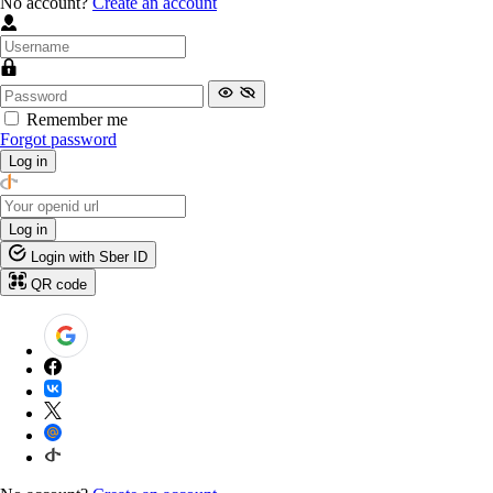
No account?
Create an account
Remember me
Forgot password
Log in
Log in
Login with Sber ID
QR code