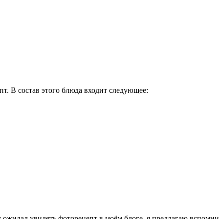
пт. В состав этого блюда входит следующее:
у ожидал увидеть фоторецепт в моём блоге, я предлагаю вспомни