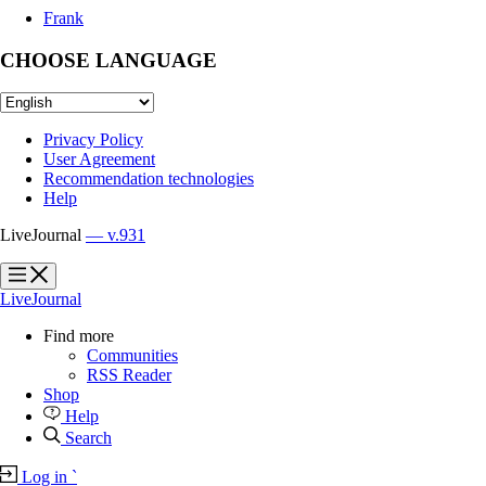
Frank
CHOOSE LANGUAGE
Privacy Policy
User Agreement
Recommendation technologies
Help
LiveJournal
— v.931
?
?
LiveJournal
Find more
Communities
RSS Reader
Shop
Help
Search
Log in
`