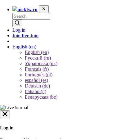
nickfw.ru
Log in
Join free
Join
English
(en)
English (en)
Русский (ru)
Українська (uk)
Français (fr)
Português (pt)
español (es)
Deutsch (de)
Italiano (it)
Беларуская (be)
Log in