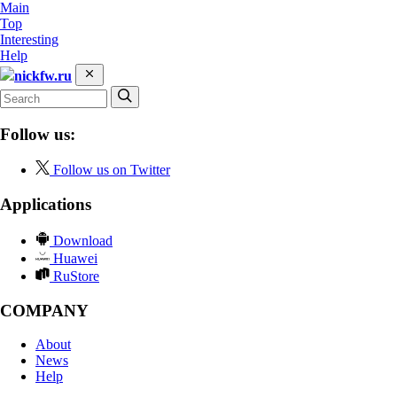
Main
Top
Interesting
Help
nickfw.ru
Follow us:
Follow us on Twitter
Applications
Download
Huawei
RuStore
COMPANY
About
News
Help