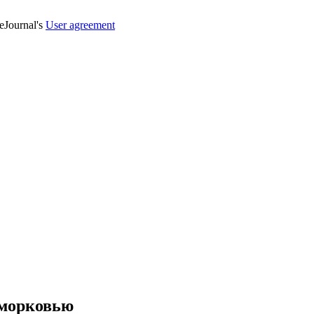
veJournal's
User agreement
 морковью