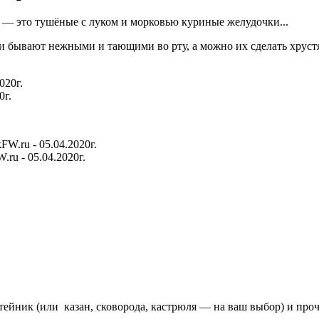
— это тушёные с луком и морковью куриные желудочки...
и бывают нежными и тающими во рту, а можно их сделать хруст
0г.
ru - 05.04.2020г.
тейник (или казан, сковорода, кастрюля — на ваш выбор) и проча