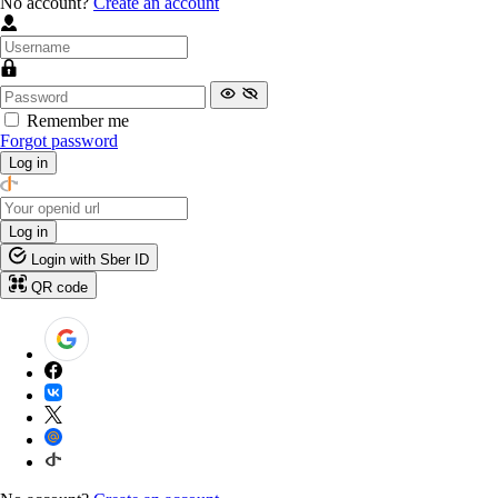
No account?
Create an account
Remember me
Forgot password
Log in
Log in
Login with Sber ID
QR code