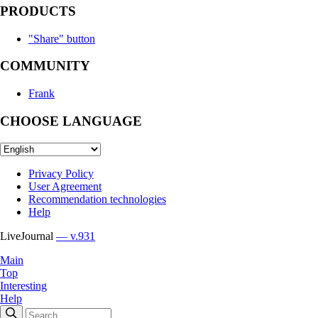
PRODUCTS
"Share" button
COMMUNITY
Frank
CHOOSE LANGUAGE
Privacy Policy
User Agreement
Recommendation technologies
Help
LiveJournal
— v.931
Main
Top
Interesting
Help