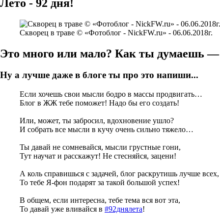
Лето - 92 дня!
Скворец в траве © «Фотоблог - NickFW.ru» - 06.06.2018г.
Это много или мало? Как ты думаешь 
Ну а лучше даже в блоге ты про это напиши...
Если хочешь свои мысли бодро в массы продвигать…
Блог в ЖЖ тебе поможет! Надо бы его создать!
Или, может, ты забросил, вдохновение ушло?
И собрать все мысли в кучу очень сильно тяжело…
Ты давай не сомневайся, мысли грустные гони,
Тут научат и расскажут! Не стесняйся, зацени!
А коль справишься с задачей, блог раскрутишь лучше всех,
То тебе Я-фон подарят за такой большой успех!
В общем, если интересна, тебе тема вся вот эта,
То давай уже вливайся в
#92днялета
!