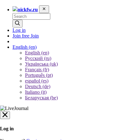
nickfw.ru
Log in
Join free
Join
English
(en)
English (en)
Русский (ru)
Українська (uk)
Français (fr)
Português (pt)
español (es)
Deutsch (de)
Italiano (it)
Беларуская (be)
Log in