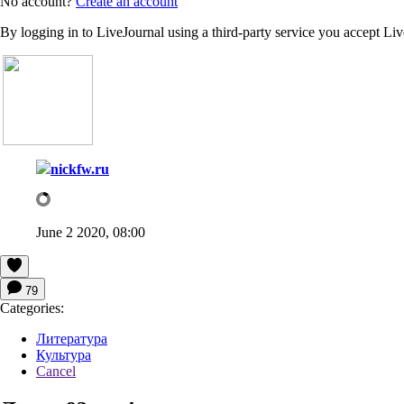
No account?
Create an account
By logging in to LiveJournal using a third-party service you accept Li
nickfw.ru
June 2 2020, 08:00
79
Categories:
Литература
Культура
Cancel