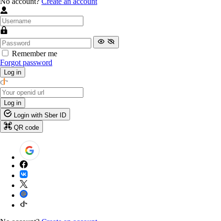
No account?
Create an account
Remember me
Forgot password
Log in
Log in
Login with Sber ID
QR code