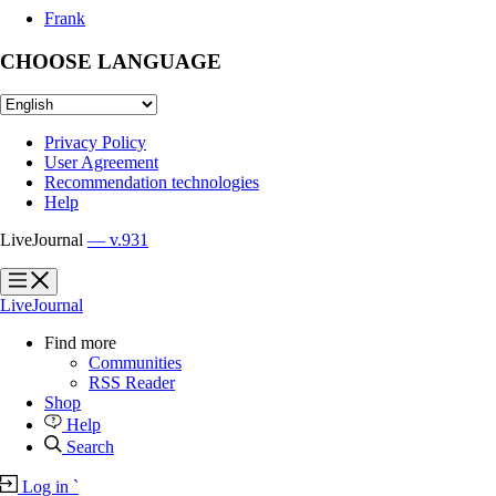
Frank
CHOOSE LANGUAGE
Privacy Policy
User Agreement
Recommendation technologies
Help
LiveJournal
— v.931
?
?
LiveJournal
Find more
Communities
RSS Reader
Shop
Help
Search
Log in
`