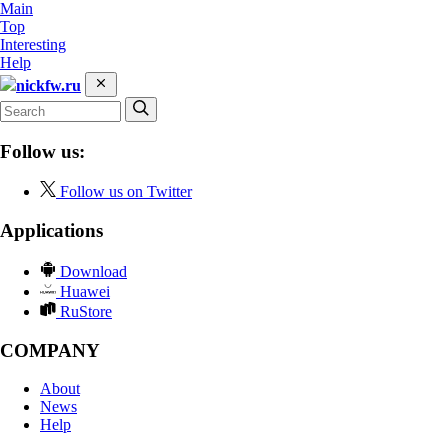
Main
Top
Interesting
Help
nickfw.ru
Follow us:
Follow us on Twitter
Applications
Download
Huawei
RuStore
COMPANY
About
News
Help