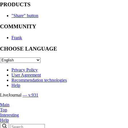
PRODUCTS
"Share" button
COMMUNITY
Frank
CHOOSE LANGUAGE
Privacy Policy
User Agreement
Recommendation technologies
Help
LiveJournal
— v.931
Main
Top
Interesting
Help