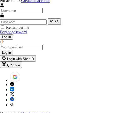
No account?
Create an account
Remember me
Forgot password
Log in
Log in
Login with Sber ID
QR code