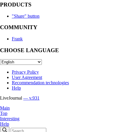
PRODUCTS
"Share" button
COMMUNITY
Frank
CHOOSE LANGUAGE
Privacy Policy
User Agreement
Recommendation technologies
Help
LiveJournal
— v.931
Main
Top
Interesting
Help