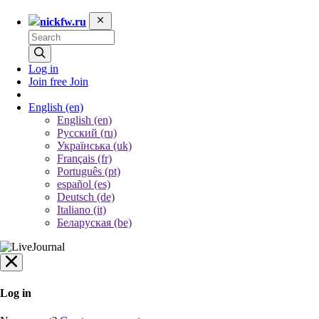
nickfw.ru
Log in
Join free
Join
English
(en)
English (en)
Русский (ru)
Українська (uk)
Français (fr)
Português (pt)
español (es)
Deutsch (de)
Italiano (it)
Беларуская (be)
Log in