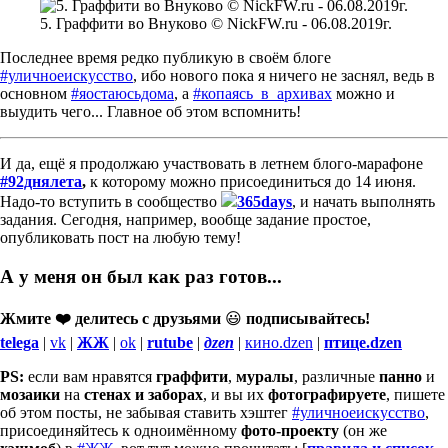
5. Граффити во Внуково © NickFW.ru - 06.08.2019г.
Последнее время редко публикую в своём блоге
#уличноеискусство
, ибо нового пока я ничего не заснял, ведь в
основном
#яостаюсьдома
, а
#копаясь_в_архивах
можно и
выудить чего... Главное об этом вспомнить!
И да, ещё я продолжаю участвовать в летнем блого-марафоне
#92днялета
,
к которому можно присоединиться до 14 июня.
Надо-то вступить в сообщество
365days
, и начать выполнять
задания. Сегодня, например, вообще задание простое,
опубликовать пост на любую тему!
А у меня он был как раз готов...
Жмите ❤️ делитесь с друзьями
😃
подписывайтесь!
telega
|
vk
|
ЖЖ
|
ok
|
rutube
|
дzen
|
кино.dzen
|
птице.dzen
PS:
если вам нравятся
граффити
,
муралы
,
различные
панно
и
мозаики
на
стенах и заборах
, и вы их
фотографируете
, пишете
об этом посты, не забывая ставить хэштег
#уличноеискусство
,
присоединяйтесь к одноимённому
фото-проекту
(он же