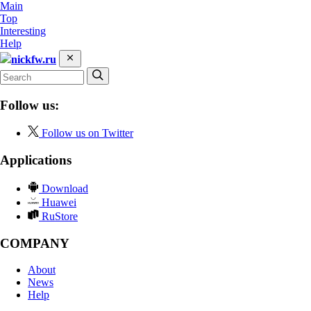
Main
Top
Interesting
Help
nickfw.ru
Follow us:
Follow us on Twitter
Applications
Download
Huawei
RuStore
COMPANY
About
News
Help