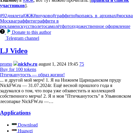
хэшмоб
) в
#ЖЖ
, вот тут можно прочитать: [
правила и список
участников
].
#92днялета
#ЖЖ
#внуково
#граффити
#копаясь_в_архивах
#москва
Москва
граффити
граффити в
рекламе
искусство
лето
самолёт
фото
художественное оформление
Donate to this author
Telegram channel
LJ Video
promo
nickfw.ru
august 1, 2024 19:45
75
Buy for 100 tokens
Птичканутость — образ жизни!
... и другой мой мерч! 1. Я на Нижнем Царицынском пруду
NickFW.ru — 31.07.2024г. Ещё весной прошлого года я
задумался о том, что пора уже обзавестить и коллекцией
собственного мерча! 2. Я и моя "Птичканутость" в Ульяновском
лесопарке NickFW.ru —…
Applications
Download
Huawei