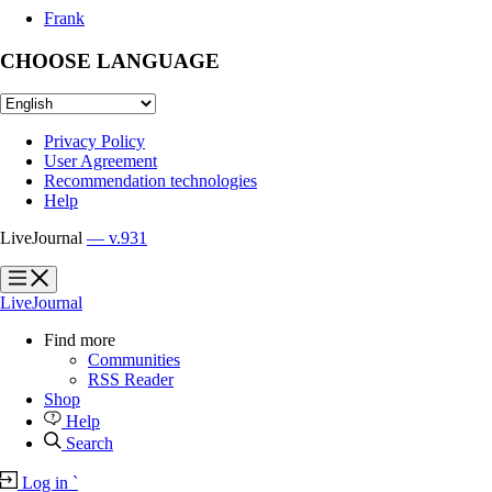
Frank
CHOOSE LANGUAGE
Privacy Policy
User Agreement
Recommendation technologies
Help
LiveJournal
— v.931
?
?
LiveJournal
Find more
Communities
RSS Reader
Shop
Help
Search
Log in
`