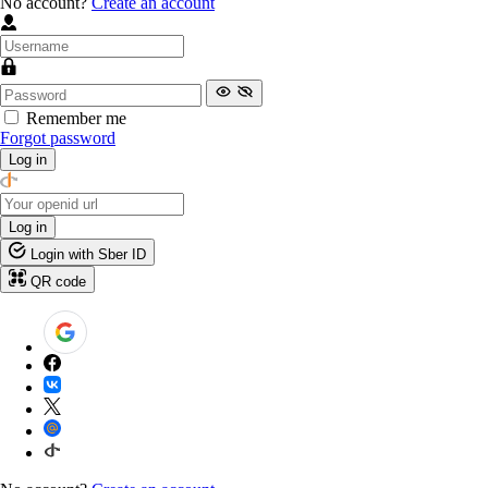
No account?
Create an account
Remember me
Forgot password
Log in
Log in
Login with Sber ID
QR code