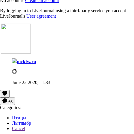
No account?
Create an account
By logging in to LiveJournal using a third-party service you accept
LiveJournal's
User agreement
nickfw.ru
June 22 2020, 11:33
66
Categories:
Птицы
Лытдыбр
Cancel