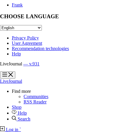
Frank
CHOOSE LANGUAGE
Privacy Policy
User Agreement
Recommendation technologies
Help
LiveJournal
— v.931
?
?
LiveJournal
Find more
Communities
RSS Reader
Shop
Help
Search
Log in
`