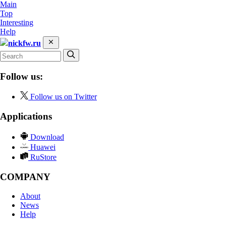
Main
Top
Interesting
Help
nickfw.ru
Follow us:
Follow us on Twitter
Applications
Download
Huawei
RuStore
COMPANY
About
News
Help