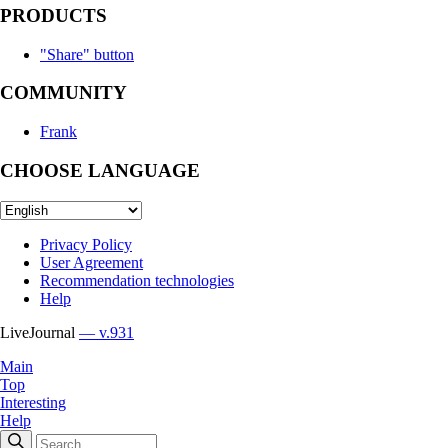
PRODUCTS
"Share" button
COMMUNITY
Frank
CHOOSE LANGUAGE
Privacy Policy
User Agreement
Recommendation technologies
Help
LiveJournal
— v.931
Main
Top
Interesting
Help