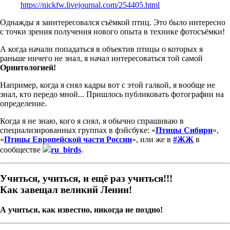
https://nickfw.livejournal.com/254405.html
Однажды я заинтересовался съёмкой птиц. Это было интересно
с точки зрения получения нового опыта в технике фотосъёмки!
А когда начали попадаться в объектив птицы о которых я
раньше ничего не знал, я начал интересоваться той самой
Орнитологией!
Например, когда я снял кадры вот с этой галкой, я вообще не
знал, кто передо мной... Пришлось публиковать фотографии на
определение.
Когда я не знаю, кого я снял, я обычно спрашиваю в
специализированных группах в фэйсбуке: «
Птицы Сибири
»,
«
Птицы Европейской части России
», или же в
#ЖЖ
в
сообществе
ru_birds
.
Учиться, учиться, и ещё раз учиться!!!
Как завещал великий Ленин!
А учиться, как известно, никогда не поздно!