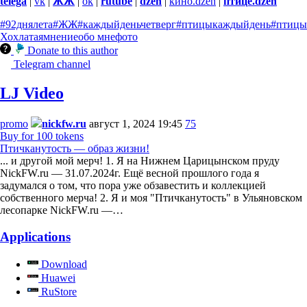
telega
|
vk
|
ЖЖ
|
ok
|
rutube
|
dzen
|
кино.dzen
|
птице.dzen
#92днялета
#ЖЖ
#каждыйденьчетверг
#птицыкаждыйдень
#птицы
Хохлатая
мнение
обо мне
фото
Donate to this author
Telegram channel
LJ Video
promo
nickfw.ru
август 1, 2024 19:45
75
Buy for 100 tokens
Птичканутость — образ жизни!
... и другой мой мерч! 1. Я на Нижнем Царицынском пруду
NickFW.ru — 31.07.2024г. Ещё весной прошлого года я
задумался о том, что пора уже обзавестить и коллекцией
собственного мерча! 2. Я и моя "Птичканутость" в Ульяновском
лесопарке NickFW.ru —…
Applications
Download
Huawei
RuStore