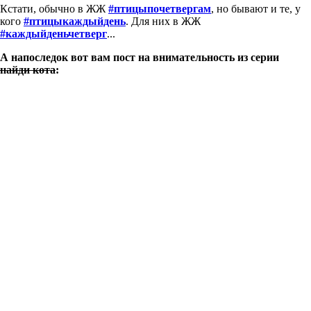
Кстати, обычно в ЖЖ
#птицыпочетвергам
, но бывают и те, у
кого
#птицыкаждыйдень
. Для них в ЖЖ
#каждыйденьчетверг
...
А напоследок вот вам пост на внимательность из серии
найди кота
: