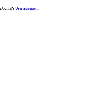
veJournal's
User agreement