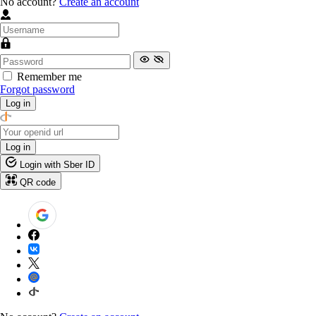
No account?
Create an account
Remember me
Forgot password
Log in
Log in
Login with Sber ID
QR code