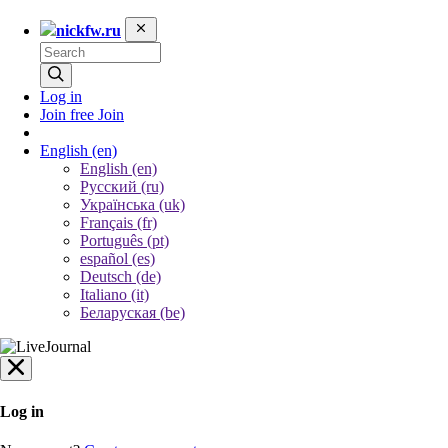
nickfw.ru
Log in
Join free
Join
English
(en)
English (en)
Русский (ru)
Українська (uk)
Français (fr)
Português (pt)
español (es)
Deutsch (de)
Italiano (it)
Беларуская (be)
Log in