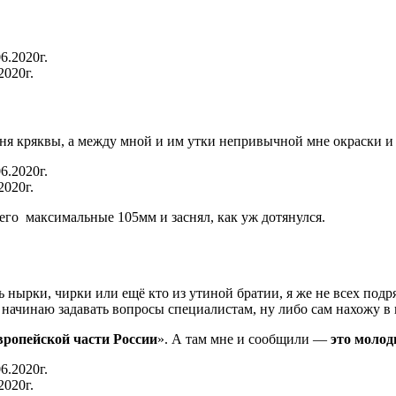
2020г.
езня кряквы, а между мной и им утки непривычной мне окраски и
2020г.
 его максимальные 105мм и заснял, как уж дотянулся.
будь нырки, чирки или ещё кто из утиной братии, я же не всех по
у, начинаю задавать вопросы специалистам, ну либо сам нахожу в
ропейской части России
». А там мне и сообщили —
это молод
2020г.