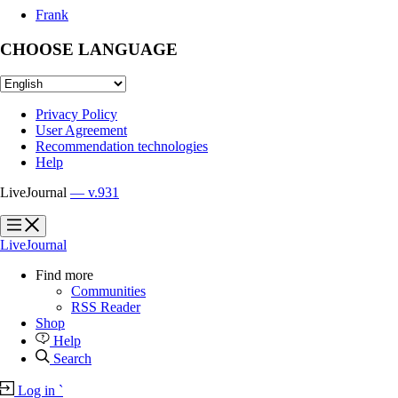
Frank
CHOOSE LANGUAGE
Privacy Policy
User Agreement
Recommendation technologies
Help
LiveJournal
— v.931
?
?
LiveJournal
Find more
Communities
RSS Reader
Shop
Help
Search
Log in
`