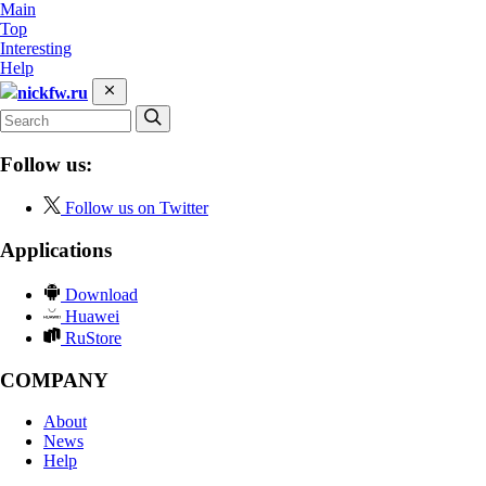
Main
Top
Interesting
Help
nickfw.ru
Follow us:
Follow us on Twitter
Applications
Download
Huawei
RuStore
COMPANY
About
News
Help