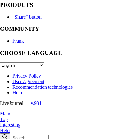
PRODUCTS
"Share" button
COMMUNITY
Frank
CHOOSE LANGUAGE
Privacy Policy
User Agreement
Recommendation technologies
Help
LiveJournal
— v.931
Main
Top
Interesting
Help