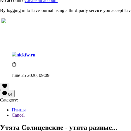
No account?
Create an account
By logging in to LiveJournal using a third-party service you accept Li
nickfw.ru
June 25 2020, 09:09
84
Category:
Птицы
Cancel
Утята Солнцевские - утята разные...