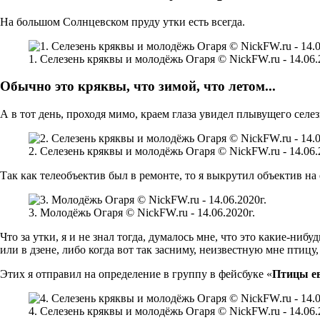
На большом Солнцевском пруду утки есть всегда.
1. Селезень кряквы и молодёжь Огаря © NickFW.ru - 14.06.
Обычно это кряквы, что зимой, что летом...
А в тот день, проходя мимо, краем глаза увидел плывущего сел
2. Селезень кряквы и молодёжь Огаря © NickFW.ru - 14.06.
Так как телеобъектив был в ремонте, то я выкрутил объектив на
3. Молодёжь Огаря © NickFW.ru - 14.06.2020г.
Что за утки, я и не знал тогда, думалось мне, что это какие-ни
или в дзене, либо когда вот так засниму, неизвестную мне птиц
Этих я отправил на определение в группу в фейсбуке «
Птицы ев
4. Селезень кряквы и молодёжь Огаря © NickFW.ru - 14.06.