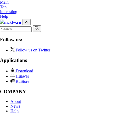
Main
Top
Interesting
Help
nickfw.ru
Follow us:
Follow us on Twitter
Applications
Download
Huawei
RuStore
COMPANY
About
News
Help