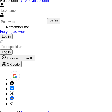
No account?
Create an account
Remember me
Forgot password
Log in
Log in
Login with Sber ID
QR code