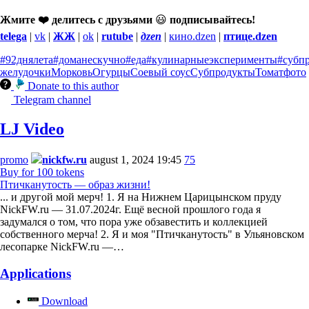
Жмите ❤️ делитесь с друзьями
😃
подписывайтесь!
telega
|
vk
|
ЖЖ
|
ok
|
rutube
|
дzen
|
кино.dzen
|
птице.dzen
#92днялета
#доманескучно
#еда
#кулинарныеэксперименты
#субп
желудочки
Морковь
Огурцы
Соевый соус
Субпродукты
Томат
фото
Donate to this author
Telegram channel
LJ Video
promo
nickfw.ru
august 1, 2024 19:45
75
Buy for 100 tokens
Птичканутость — образ жизни!
... и другой мой мерч! 1. Я на Нижнем Царицынском пруду
NickFW.ru — 31.07.2024г. Ещё весной прошлого года я
задумался о том, что пора уже обзавестить и коллекцией
собственного мерча! 2. Я и моя "Птичканутость" в Ульяновском
лесопарке NickFW.ru —…
Applications
Download