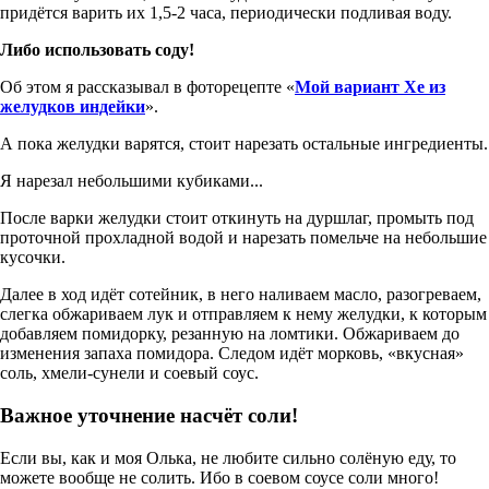
придётся варить их 1,5-2 часа, периодически подливая воду.
Либо использовать соду!
Об этом я рассказывал в фоторецепте «
Мой вариант Хе из
желудков индейки
».
А пока желудки варятся, стоит нарезать остальные ингредиенты.
Я нарезал небольшими кубиками...
После варки желудки стоит откинуть на дуршлаг, промыть под
проточной прохладной водой и нарезать помельче на небольшие
кусочки.
Далее в ход идёт сотейник, в него наливаем масло, разогреваем,
слегка обжариваем лук и отправляем к нему желудки, к которым
добавляем помидорку, резанную на ломтики. Обжариваем до
изменения запаха помидора. Следом идёт морковь, «вкусная»
соль, хмели-сунели и соевый соус.
Важное уточнение насчёт соли!
Если вы, как и моя Олька, не любите сильно солёную еду, то
можете вообще не солить. Ибо в соевом соусе соли много!