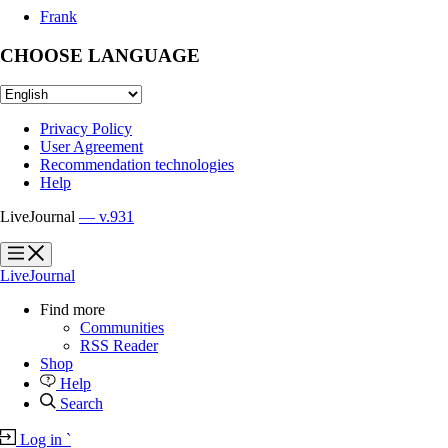
Frank
CHOOSE LANGUAGE
Privacy Policy
User Agreement
Recommendation technologies
Help
LiveJournal
— v.931
?
?
LiveJournal
Find more
Communities
RSS Reader
Shop
Help
Search
Log in
`