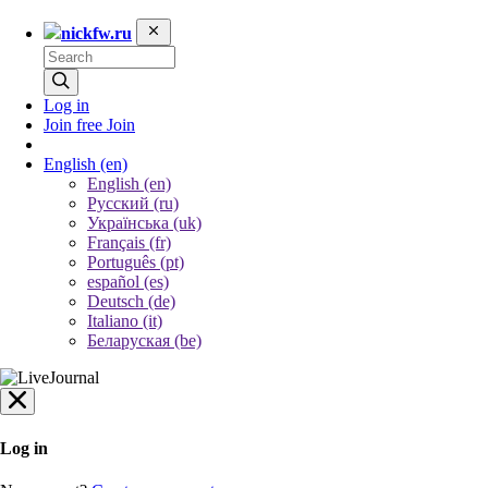
nickfw.ru
Log in
Join free
Join
English
(en)
English (en)
Русский (ru)
Українська (uk)
Français (fr)
Português (pt)
español (es)
Deutsch (de)
Italiano (it)
Беларуская (be)
Log in