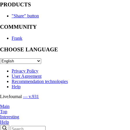
PRODUCTS
"Share" button
COMMUNITY
Frank
CHOOSE LANGUAGE
Privacy Policy
User Agreement
Recommendation technologies
Help
LiveJournal
— v.931
Main
Top
Interesting
Help