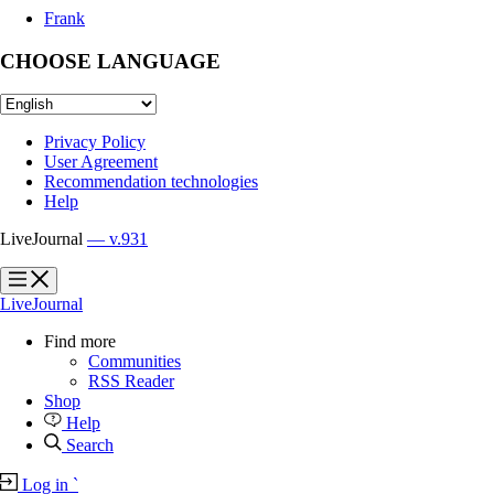
Frank
CHOOSE LANGUAGE
Privacy Policy
User Agreement
Recommendation technologies
Help
LiveJournal
— v.931
?
?
LiveJournal
Find more
Communities
RSS Reader
Shop
Help
Search
Log in
`