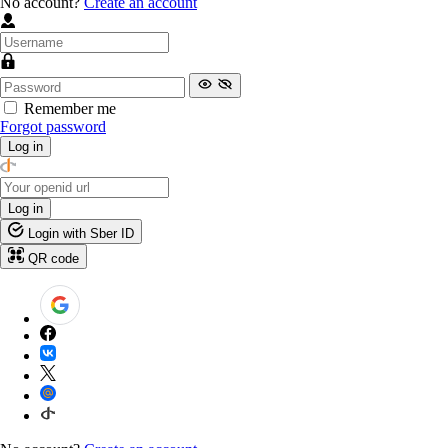
No account?
Create an account
Remember me
Forgot password
Log in
Log in
Login with Sber ID
QR code