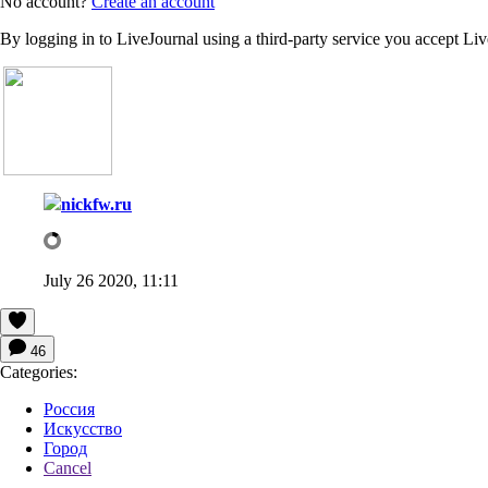
No account?
Create an account
By logging in to LiveJournal using a third-party service you accept Li
nickfw.ru
July 26 2020, 11:11
46
Categories:
Россия
Искусство
Город
Cancel