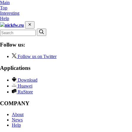
Main
Top
Interesting
Help
nickfw.ru
Follow us:
Follow us on Twitter
Applications
Download
Huawei
RuStore
COMPANY
About
News
Help