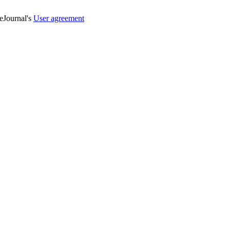
veJournal's
User agreement