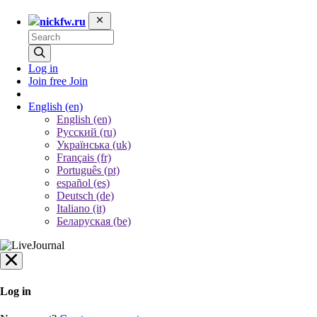
nickfw.ru
Log in
Join free
Join
English
(en)
English (en)
Русский (ru)
Українська (uk)
Français (fr)
Português (pt)
español (es)
Deutsch (de)
Italiano (it)
Беларуская (be)
Log in