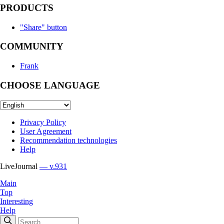
PRODUCTS
"Share" button
COMMUNITY
Frank
CHOOSE LANGUAGE
Privacy Policy
User Agreement
Recommendation technologies
Help
LiveJournal
— v.931
Main
Top
Interesting
Help