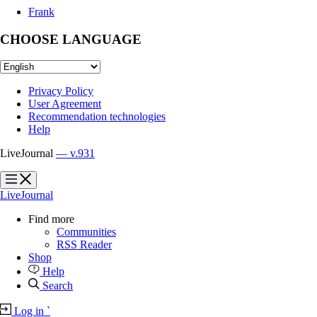
Frank
CHOOSE LANGUAGE
Privacy Policy
User Agreement
Recommendation technologies
Help
LiveJournal
— v.931
?
?
LiveJournal
Find more
Communities
RSS Reader
Shop
Help
Search
Log in
`