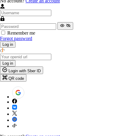
No account?
Create an account
Remember me
Forgot password
Log in
Log in
Login with Sber ID
QR code