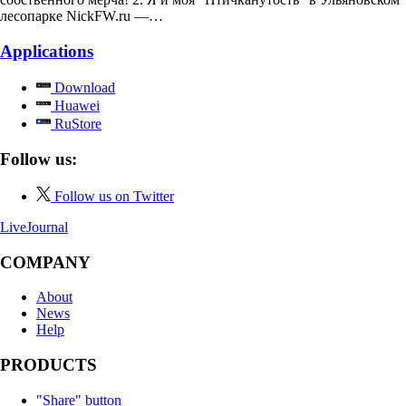
лесопарке NickFW.ru —…
Applications
Download
Huawei
RuStore
Follow us:
Follow us on Twitter
LiveJournal
COMPANY
About
News
Help
PRODUCTS
"Share" button