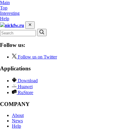
Main
Top
Interesting
Help
nickfw.ru
Follow us:
Follow us on Twitter
Applications
Download
Huawei
RuStore
COMPANY
About
News
Help