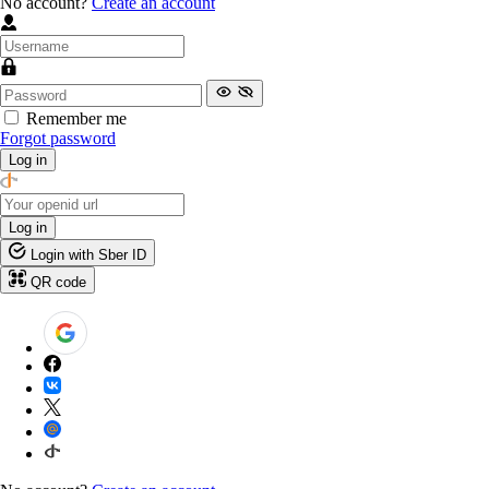
No account?
Create an account
Remember me
Forgot password
Log in
Log in
Login with Sber ID
QR code