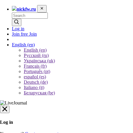
nickfw.ru
Log in
Join free
Join
English
(en)
English (en)
Русский (ru)
Українська (uk)
Français (fr)
Português (pt)
español (es)
Deutsch (de)
Italiano (it)
Беларуская (be)
Log in