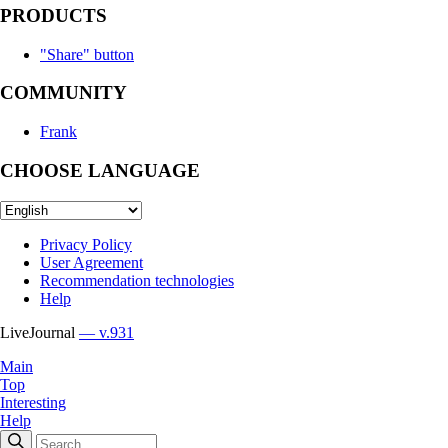
PRODUCTS
"Share" button
COMMUNITY
Frank
CHOOSE LANGUAGE
Privacy Policy
User Agreement
Recommendation technologies
Help
LiveJournal
— v.931
Main
Top
Interesting
Help