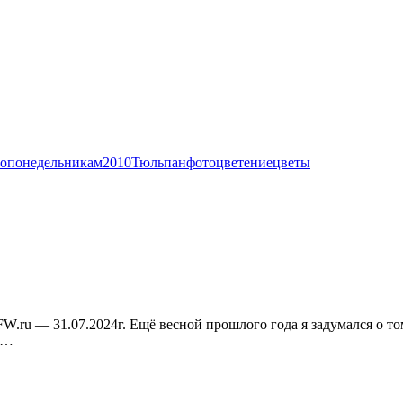
опонедельникам
2010
Тюльпан
фото
цветение
цветы
W.ru — 31.07.2024г. Ещё весной прошлого года я задумался о том
—…