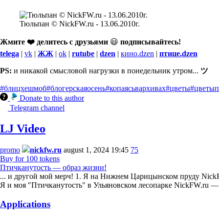
Тюльпан © NickFW.ru - 13.06.2010г.
Жмите ❤️ делитесь с друзьями
😃
подписывайтесь!
telega
|
vk
|
ЖЖ
|
ok
|
rutube
|
dzen
|
кино.dzen
|
птице.dzen
PS:
и никакой смысловой нагрузки в понедельник утром...
ツ
#блицхешмоб
#блогерскаяосень
#копаясьвархивах
#цветы
#цветып
Donate to this author
Telegram channel
LJ Video
promo
nickfw.ru
august 1, 2024 19:45
75
Buy for 100 tokens
Птичканутость — образ жизни!
... и другой мой мерч! 1. Я на Нижнем Царицынском пруду NickF
Я и моя "Птичканутость" в Ульяновском лесопарке NickFW.ru 
Applications