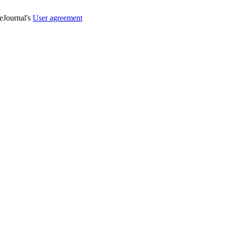
veJournal's
User agreement