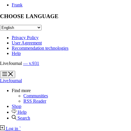
Frank
CHOOSE LANGUAGE
Privacy Policy
User Agreement
Recommendation technologies
Help
LiveJournal
— v.931
?
?
LiveJournal
Find more
Communities
RSS Reader
Shop
Help
Search
Log in
`