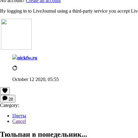
No account?
Create an account
By logging in to LiveJournal using a third-party service you accept Li
nickfw.ru
October 12 2020, 05:55
28
Category:
Цветы
Cancel
Тюльпан в понедельник...