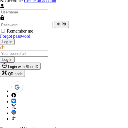
No account?
Create an account
Remember me
Forgot password
Log in
Log in
Login with Sber ID
QR code