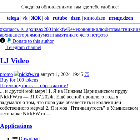
Следи за обновлениями там где тебе удобнее:
telega
|
vk
|
ЖЖ
|
ok
|
rutube
|
dzen
|
кино.dzen
|
птице.dzen
#копаясь_в_архивах
2001
nickfw
Кемерово
викилюбитпамятники
и
архива
история
монумент
памятник
то чего нет
фото
Donate to this author
Telegram channel
LJ Video
promo
nickfw.ru
август 1, 2024 19:45
75
Buy for 100 tokens
Птичканутость — образ жизни!
... и другой мой мерч! 1. Я на Нижнем Царицынском пруду
NickFW.ru — 31.07.2024г. Ещё весной прошлого года я
задумался о том, что пора уже обзавестить и коллекцией
собственного мерча! 2. Я и моя "Птичканутость" в Ульяновском
лесопарке NickFW.ru —…
Applications
Download