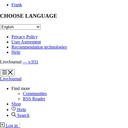
Frank
CHOOSE LANGUAGE
Privacy Policy
User Agreement
Recommendation technologies
Help
LiveJournal
— v.931
?
?
LiveJournal
Find more
Communities
RSS Reader
Shop
Help
Search
Log in
`