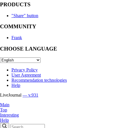
PRODUCTS
"Share" button
COMMUNITY
Frank
CHOOSE LANGUAGE
Privacy Policy
User Agreement
Recommendation technologies
Help
LiveJournal
— v.931
Main
Top
Interesting
Help