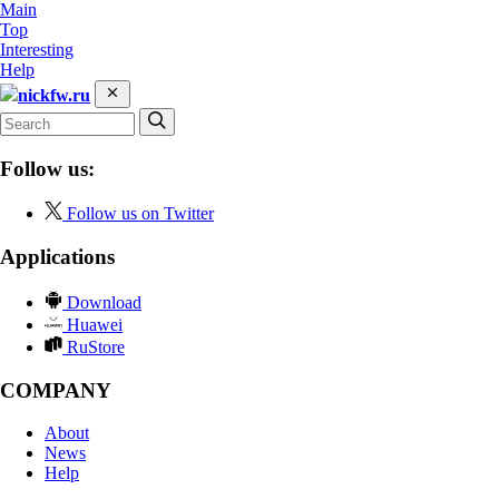
Main
Top
Interesting
Help
nickfw.ru
Follow us:
Follow us on Twitter
Applications
Download
Huawei
RuStore
COMPANY
About
News
Help