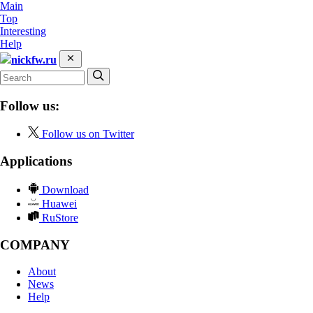
Main
Top
Interesting
Help
nickfw.ru
Follow us:
Follow us on Twitter
Applications
Download
Huawei
RuStore
COMPANY
About
News
Help