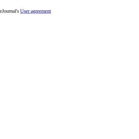
veJournal's
User agreement