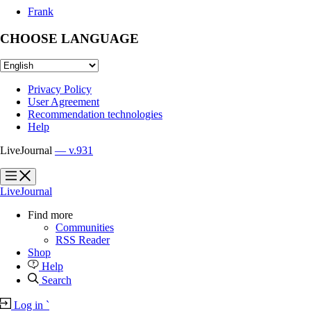
Frank
CHOOSE LANGUAGE
Privacy Policy
User Agreement
Recommendation technologies
Help
LiveJournal
— v.931
?
?
LiveJournal
Find more
Communities
RSS Reader
Shop
Help
Search
Log in
`