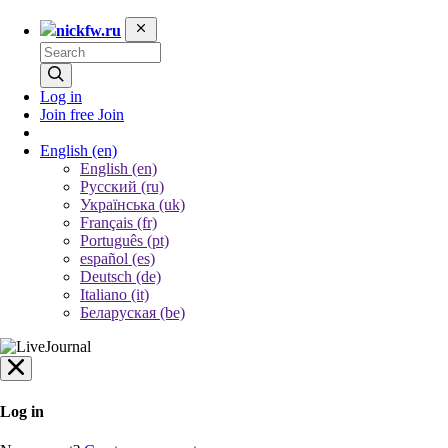
nickfw.ru
Log in
Join free
Join
English
(en)
English (en)
Русский (ru)
Українська (uk)
Français (fr)
Português (pt)
español (es)
Deutsch (de)
Italiano (it)
Беларуская (be)
Log in