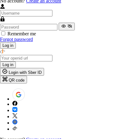
No account?
Create an account
Remember me
Forgot password
Log in
Log in
Login with Sber ID
QR code