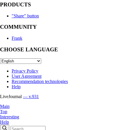
PRODUCTS
"Share" button
COMMUNITY
Frank
CHOOSE LANGUAGE
Privacy Policy
User Agreement
Recommendation technologies
Help
LiveJournal
— v.931
Main
Top
Interesting
Help