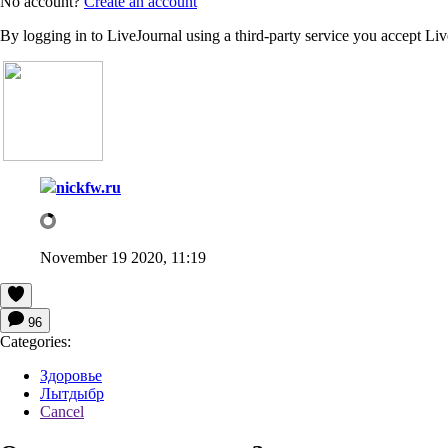
No account?
Create an account
By logging in to LiveJournal using a third-party service you accept Li
nickfw.ru
November 19 2020, 11:19
96
Categories:
Здоровье
Лытдыбр
Cancel