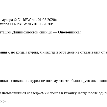
сора © NickFW.ru - 01.03.2020г.
ой пташки Длиннохвостой синицы —
Ополовника!
ения
», но когда я курил, я никогда в этот день не отказывался от 
одноклассников, и я курил не потому что это было круто для школ
 называвшийся колледжем) и пошёл в качалку. Когда после одной
но»...