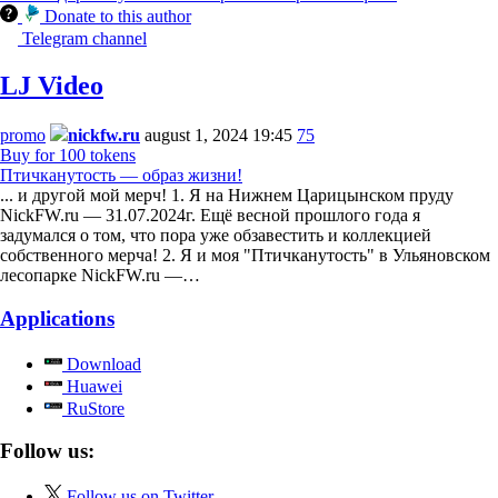
Donate to this author
Telegram channel
LJ Video
promo
nickfw.ru
august 1, 2024 19:45
75
Buy for 100 tokens
Птичканутость — образ жизни!
... и другой мой мерч! 1. Я на Нижнем Царицынском пруду
NickFW.ru — 31.07.2024г. Ещё весной прошлого года я
задумался о том, что пора уже обзавестить и коллекцией
собственного мерча! 2. Я и моя "Птичканутость" в Ульяновском
лесопарке NickFW.ru —…
Applications
Download
Huawei
RuStore
Follow us:
Follow us on Twitter