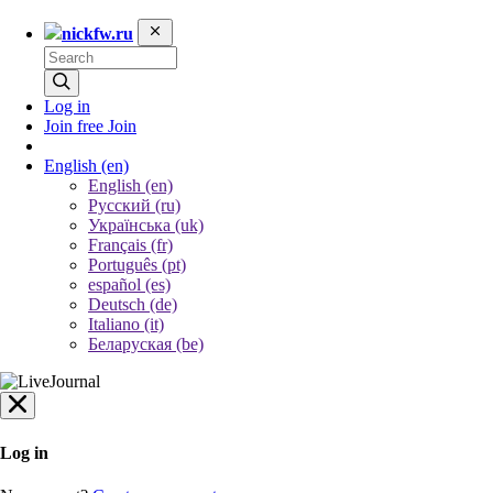
nickfw.ru
Log in
Join free
Join
English
(en)
English (en)
Русский (ru)
Українська (uk)
Français (fr)
Português (pt)
español (es)
Deutsch (de)
Italiano (it)
Беларуская (be)
Log in