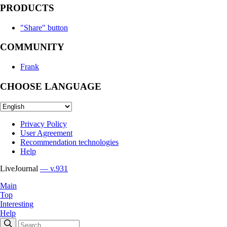
PRODUCTS
"Share" button
COMMUNITY
Frank
CHOOSE LANGUAGE
Privacy Policy
User Agreement
Recommendation technologies
Help
LiveJournal
— v.931
Main
Top
Interesting
Help