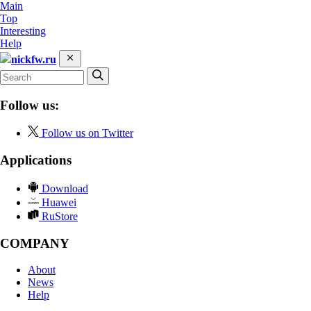
Main
Top
Interesting
Help
nickfw.ru
Follow us:
Follow us on Twitter
Applications
Download
Huawei
RuStore
COMPANY
About
News
Help