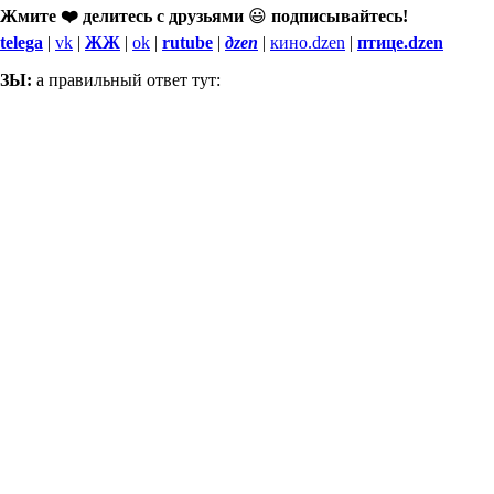
Жмите ❤️ делитесь с друзьями
😃
подписывайтесь!
telega
|
vk
|
ЖЖ
|
ok
|
rutube
|
дzen
|
кино.dzen
|
птице.dzen
ЗЫ:
а правильный ответ тут: