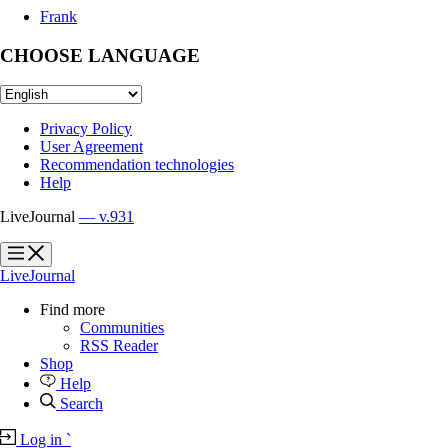
Frank
CHOOSE LANGUAGE
Privacy Policy
User Agreement
Recommendation technologies
Help
LiveJournal
— v.931
?
?
LiveJournal
Find more
Communities
RSS Reader
Shop
Help
Search
Log in
`