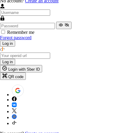
No account?
Create an account
Remember me
Forgot password
Log in
Log in
Login with Sber ID
QR code