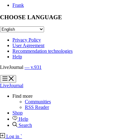
Frank
CHOOSE LANGUAGE
Privacy Policy
User Agreement
Recommendation technologies
Help
LiveJournal
— v.931
?
?
LiveJournal
Find more
Communities
RSS Reader
Shop
Help
Search
Log in
`