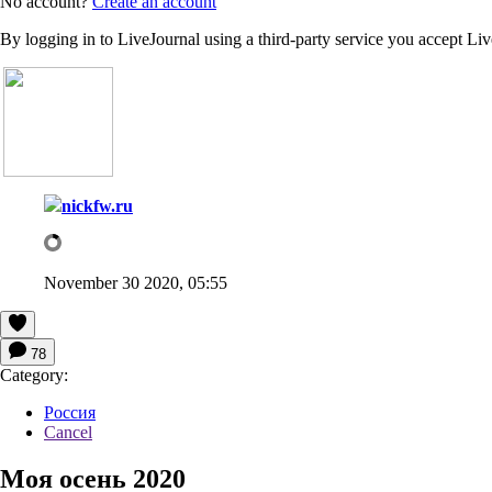
No account?
Create an account
By logging in to LiveJournal using a third-party service you accept Li
nickfw.ru
November 30 2020, 05:55
78
Category:
Россия
Cancel
Моя осень 2020