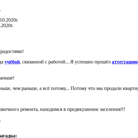
.
.2020г.
радостями!
яца
учёбой
, связанной с работой... Я успешно прошёл
аттестацию
раньше!
ньше, чем раньше, а всё потому... Потому что мы продали кварт
рвичного ремонта, находимся в предвкушении заселения!!!
загадка: