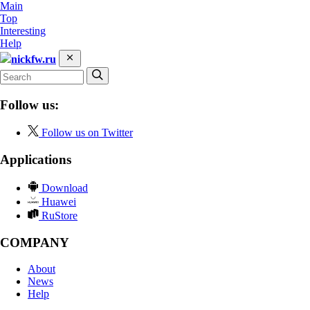
Main
Top
Interesting
Help
nickfw.ru
Follow us:
Follow us on Twitter
Applications
Download
Huawei
RuStore
COMPANY
About
News
Help