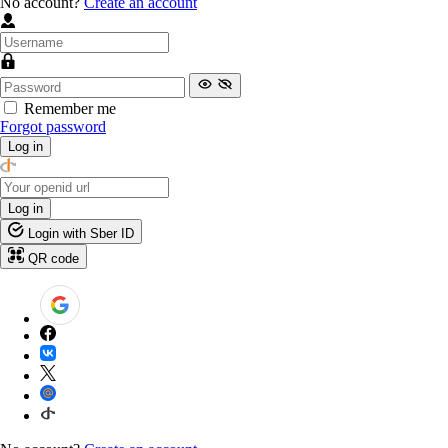
No account?
Create an account
Remember me
Forgot password
Log in
Log in
Login with Sber ID
QR code