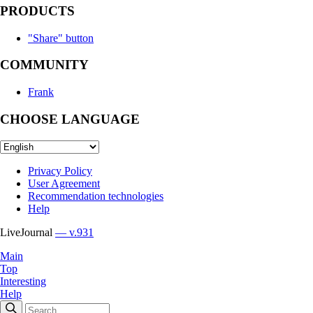
PRODUCTS
"Share" button
COMMUNITY
Frank
CHOOSE LANGUAGE
Privacy Policy
User Agreement
Recommendation technologies
Help
LiveJournal
— v.931
Main
Top
Interesting
Help