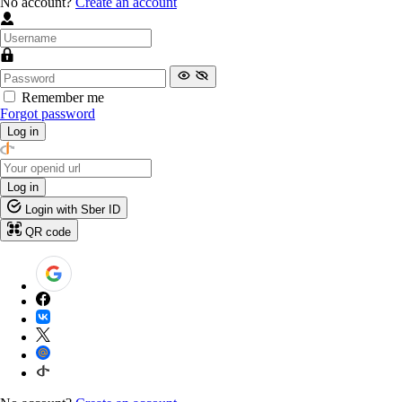
No account?
Create an account
Remember me
Forgot password
Log in
Log in
Login with Sber ID
QR code