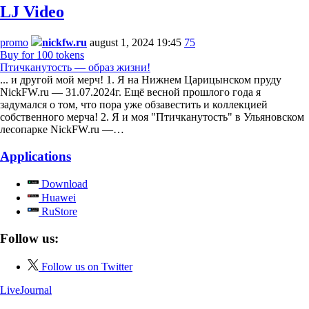
LJ Video
promo
nickfw.ru
august 1, 2024 19:45
75
Buy for 100 tokens
Птичканутость — образ жизни!
... и другой мой мерч! 1. Я на Нижнем Царицынском пруду
NickFW.ru — 31.07.2024г. Ещё весной прошлого года я
задумался о том, что пора уже обзавестить и коллекцией
собственного мерча! 2. Я и моя "Птичканутость" в Ульяновском
лесопарке NickFW.ru —…
Applications
Download
Huawei
RuStore
Follow us:
Follow us on Twitter
LiveJournal