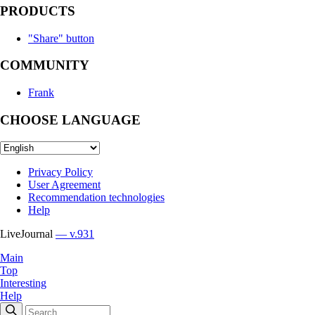
PRODUCTS
"Share" button
COMMUNITY
Frank
CHOOSE LANGUAGE
Privacy Policy
User Agreement
Recommendation technologies
Help
LiveJournal
— v.931
Main
Top
Interesting
Help