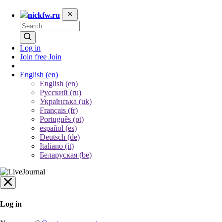
nickfw.ru
Log in
Join free
Join
English
(en)
English (en)
Русский (ru)
Українська (uk)
Français (fr)
Português (pt)
español (es)
Deutsch (de)
Italiano (it)
Беларуская (be)
Log in