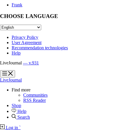
Frank
CHOOSE LANGUAGE
Privacy Policy
User Agreement
Recommendation technologies
Help
LiveJournal
— v.931
?
?
LiveJournal
Find more
Communities
RSS Reader
Shop
Help
Search
Log in
`