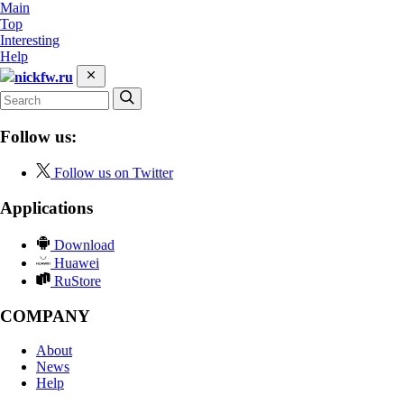
Main
Top
Interesting
Help
nickfw.ru
Follow us:
Follow us on Twitter
Applications
Download
Huawei
RuStore
COMPANY
About
News
Help