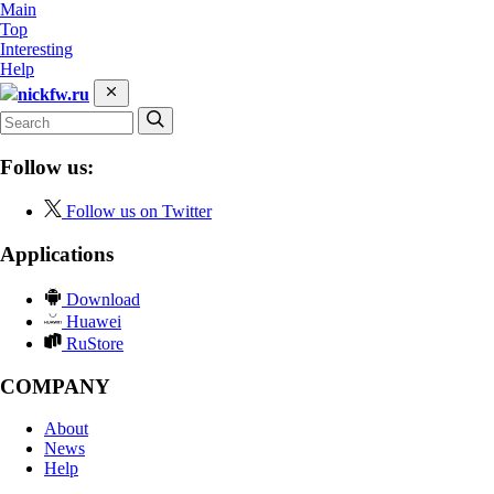
Main
Top
Interesting
Help
nickfw.ru
Follow us:
Follow us on Twitter
Applications
Download
Huawei
RuStore
COMPANY
About
News
Help