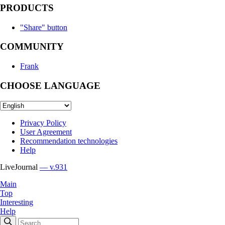
PRODUCTS
"Share" button
COMMUNITY
Frank
CHOOSE LANGUAGE
Privacy Policy
User Agreement
Recommendation technologies
Help
LiveJournal
— v.931
Main
Top
Interesting
Help