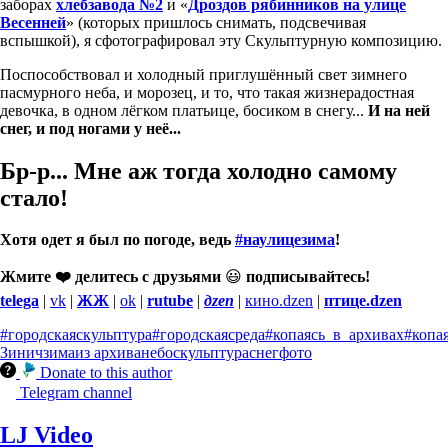
заборах
хлебзавода №2
и «
Дроздов рябинников на улице
Весенней
» (которых пришлось снимать, подсвечивая
вспышкой), я сфотографировал эту Скульптурную композицию.
Поспособствовал и холодный приглушённый свет зимнего
пасмурного неба, и морозец, и то, что такая жизнерадостная
девочка, в одном лёгком платьице, босиком в снегу...
И на ней
снег, и под ногами у неё...
Бр-р... Мне аж тогда холодно самому
стало!
Хотя одет я был по погоде, ведь
#наулицезима
!
Жмите ❤️ делитесь с друзьями
😃
подписывайтесь!
telega
|
vk
|
ЖЖ
|
ok
|
rutube
|
дzen
|
кино.dzen
|
птице.dzen
#городскаяскульптура
#городскаясреда
#копаясь_в_архивах
#копа
Зинич
зима
из архива
небо
скульптура
снег
фото
Donate to this author
Telegram channel
LJ Video