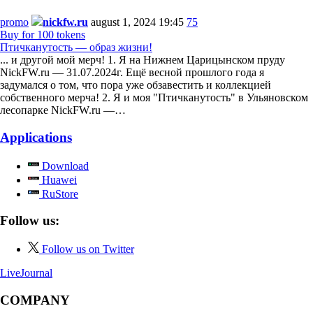
promo
nickfw.ru
august 1, 2024 19:45
75
Buy for 100 tokens
Птичканутость — образ жизни!
... и другой мой мерч! 1. Я на Нижнем Царицынском пруду
NickFW.ru — 31.07.2024г. Ещё весной прошлого года я
задумался о том, что пора уже обзавестить и коллекцией
собственного мерча! 2. Я и моя "Птичканутость" в Ульяновском
лесопарке NickFW.ru —…
Applications
Download
Huawei
RuStore
Follow us:
Follow us on Twitter
LiveJournal
COMPANY