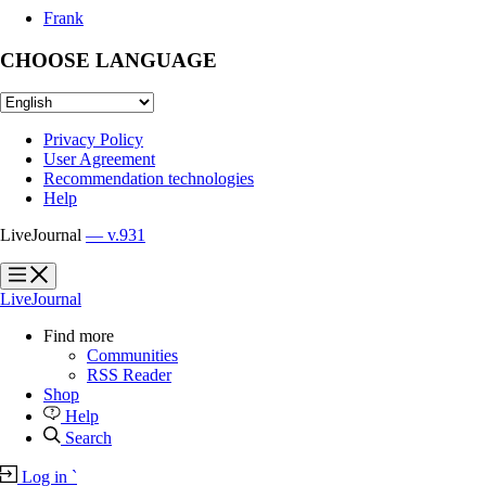
Frank
CHOOSE LANGUAGE
Privacy Policy
User Agreement
Recommendation technologies
Help
LiveJournal
— v.931
?
?
LiveJournal
Find more
Communities
RSS Reader
Shop
Help
Search
Log in
`