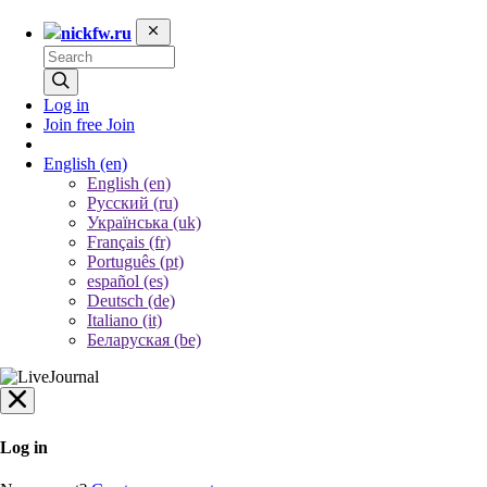
nickfw.ru
Log in
Join free
Join
English
(en)
English (en)
Русский (ru)
Українська (uk)
Français (fr)
Português (pt)
español (es)
Deutsch (de)
Italiano (it)
Беларуская (be)
Log in