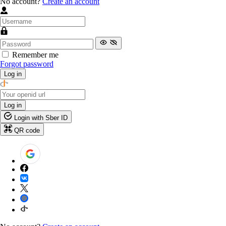
No account?
Create an account
Remember me
Forgot password
Log in
Log in
Login with Sber ID
QR code