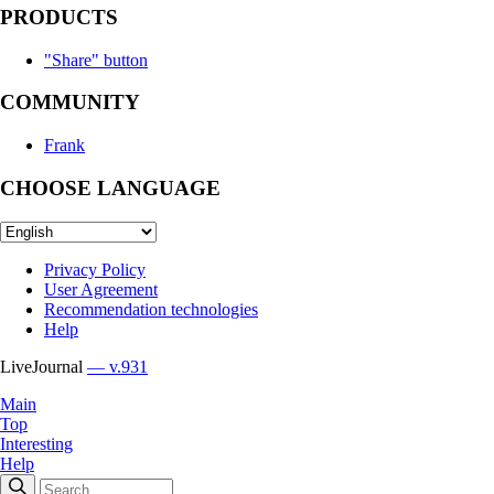
PRODUCTS
"Share" button
COMMUNITY
Frank
CHOOSE LANGUAGE
Privacy Policy
User Agreement
Recommendation technologies
Help
LiveJournal
— v.931
Main
Top
Interesting
Help