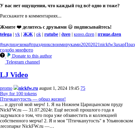
У вас нет ощущения, что каждый год всё одно и тоже?
Расскажите в комментариях...
Жмите ❤️ делитесь с друзьями
😃
подписывайтесь!
telega
|
vk
|
ЖЖ
|
ok
|
rutube
|
дzen
|
кино.dzen
|
птице.dzen
#наулицезима
#праздниксвоимируками
2020
2021
nickfw
Захар
Праз
год
обо мне
фото
Donate to this author
Telegram channel
LJ Video
promo
nickfw.ru
august 1, 2024 19:45
75
Buy for 100 tokens
Птичканутость — образ жизни!
... и другой мой мерч! 1. Я на Нижнем Царицынском пруду
NickFW.ru — 31.07.2024г. Ещё весной прошлого года я
задумался о том, что пора уже обзавестить и коллекцией
собственного мерча! 2. Я и моя "Птичканутость" в Ульяновском
лесопарке NickFW.ru —…