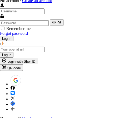
No account?
Create an account
Remember me
Forgot password
Log in
Log in
Login with Sber ID
QR code