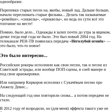
однообразие.
Перепевки старых песен на, якобы, новый лад. Дальше больше,
начали переснимать старые фильмы... Делать так называемые
«ремейки», «сиквелы», «приквелы», но ведь по сути всё это
топтание на месте!
Помню, было дело... Однажды я залип почти до утра за ящиком,
дочке тогда ещё года не было. Это был новый 2004 год. На
телеканале РЕН-ТВ появилась передача «
Неголубой огонёк
» —
это было, что-то новое!
Это было интересно...
Российские рокеры исполняли как свои песни, так и песни из
Советской эстрады, или вообще ПОП-сцены, в соей манере и
под свои аранжировки.
Или например Киркоров исполнял с Сукачёвым песню про
Анжелу Девис...
На следующий год они повторили снова... а потом передачи не
стало.
В 2012 году её возродили, но (для меня) эффекта такого уже не