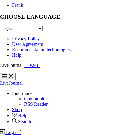
Frank
CHOOSE LANGUAGE
Privacy Policy
User Agreement
Recommendation technologies
Help
LiveJournal
— v.931
?
?
LiveJournal
Find more
Communities
RSS Reader
Shop
Help
Search
Log in
`