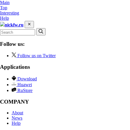
Main
Top
Interesting
Help
nickfw.ru
Follow us:
Follow us on Twitter
Applications
Download
Huawei
RuStore
COMPANY
About
News
Help