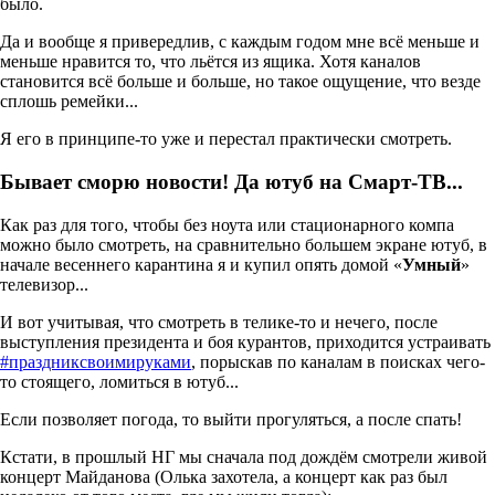
было.
Да и вообще я привередлив, с каждым годом мне всё меньше и
меньше нравится то, что льётся из ящика. Хотя каналов
становится всё больше и больше, но такое ощущение, что везде
сплошь ремейки...
Я его в принципе-то уже и перестал практически смотреть.
Бывает сморю новости! Да ютуб на Смарт-ТВ...
Как раз для того, чтобы без ноута или стационарного компа
можно было смотреть, на сравнительно большем экране ютуб, в
начале весеннего карантина я и купил опять домой «
Умный
»
телевизор...
И вот учитывая, что смотреть в телике-то и нечего, после
выступления президента и боя курантов, приходится устраивать
#праздниксвоимируками
, порыскав по каналам в поисках чего-
то стоящего, ломиться в ютуб...
Если позволяет погода, то выйти прогуляться, а после спать!
Кстати, в прошлый НГ мы сначала под дождём смотрели живой
концерт Майданова (Олька захотела, а концерт как раз был