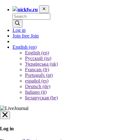
nickfw.ru
Log in
Join free
Join
English
(en)
English (en)
Русский (ru)
Українська (uk)
Français (fr)
Português (pt)
español (es)
Deutsch (de)
Italiano (it)
Беларуская (be)
Log in