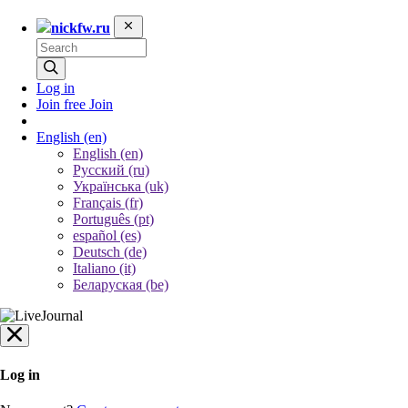
nickfw.ru
Log in
Join free
Join
English
(en)
English (en)
Русский (ru)
Українська (uk)
Français (fr)
Português (pt)
español (es)
Deutsch (de)
Italiano (it)
Беларуская (be)
Log in