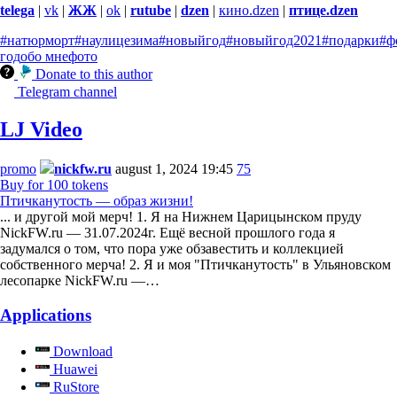
telega
|
vk
|
ЖЖ
|
ok
|
rutube
|
dzen
|
кино.dzen
|
птице.dzen
#натюрморт
#наулицезима
#новыйгод
#новыйгод2021
#подарки
#ф
год
обо мне
фото
Donate to this author
Telegram channel
LJ Video
promo
nickfw.ru
august 1, 2024 19:45
75
Buy for 100 tokens
Птичканутость — образ жизни!
... и другой мой мерч! 1. Я на Нижнем Царицынском пруду
NickFW.ru — 31.07.2024г. Ещё весной прошлого года я
задумался о том, что пора уже обзавестить и коллекцией
собственного мерча! 2. Я и моя "Птичканутость" в Ульяновском
лесопарке NickFW.ru —…
Applications
Download
Huawei
RuStore