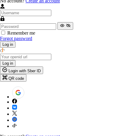
No account?
Create an account
Remember me
Forgot password
Log in
Log in
Login with Sber ID
QR code