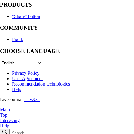
PRODUCTS
"Share" button
COMMUNITY
Frank
CHOOSE LANGUAGE
Privacy Policy
User Agreement
Recommendation technologies
Help
LiveJournal
— v.931
Main
Top
Interesting
Help