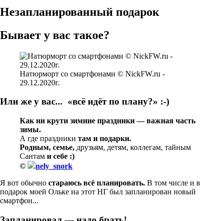
Незапланированный подарок
Бывает у вас такое?
Натюрморт со смартфонами © NickFW.ru -
29.12.2020г.
Или же у вас... «всё идёт по плану?» :-)
Как ни крути зимние праздники — важная часть
зимы.
А где праздники
там и подарки.
Родным, семье,
друзьям, детям, коллегам, тайным
Сантам
и себе :)
©
nely_snork
Я вот обычно
стараюсь всё планировать.
В том числе и в
подарок моей Ольке на этот НГ был запланирован новый
смартфон...
Запланировал — надо брать!