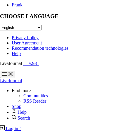
Frank
CHOOSE LANGUAGE
Privacy Policy
User Agreement
Recommendation technologies
Help
LiveJournal
— v.931
?
?
LiveJournal
Find more
Communities
RSS Reader
Shop
Help
Search
Log in
`