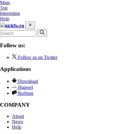
Main
Top
Interesting
Help
nickfw.ru
Follow us:
Follow us on Twitter
Applications
Download
Huawei
RuStore
COMPANY
About
News
Help