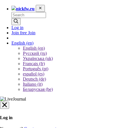
nickfw.ru
Log in
Join free
Join
English
(en)
English (en)
Русский (ru)
Українська (uk)
Français (fr)
Português (pt)
español (es)
Deutsch (de)
Italiano (it)
Беларуская (be)
Log in