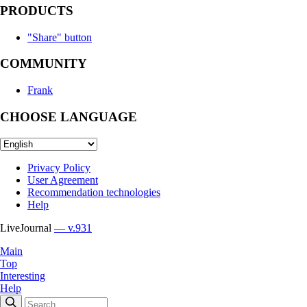
PRODUCTS
"Share" button
COMMUNITY
Frank
CHOOSE LANGUAGE
Privacy Policy
User Agreement
Recommendation technologies
Help
LiveJournal
— v.931
Main
Top
Interesting
Help