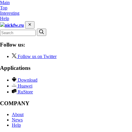
Main
Top
Interesting
Help
nickfw.ru
Follow us:
Follow us on Twitter
Applications
Download
Huawei
RuStore
COMPANY
About
News
Help