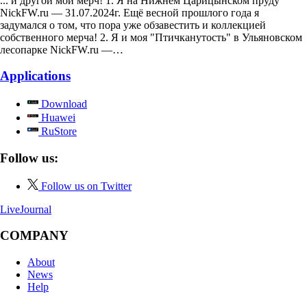
... и другой мой мерч! 1. Я на Нижнем Царицынском пруду
NickFW.ru — 31.07.2024г. Ещё весной прошлого года я
задумался о том, что пора уже обзавестить и коллекцией
собственного мерча! 2. Я и моя "Птичканутость" в Ульяновском
лесопарке NickFW.ru —…
Applications
Download
Huawei
RuStore
Follow us:
Follow us on Twitter
LiveJournal
COMPANY
About
News
Help