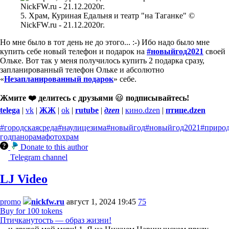
5. Храм, Куриная Едальня и театр "на Таганке" ©
NickFW.ru - 21.12.2020г.
Но мне было в тот день не до этого... :-) Ибо надо было мне
купить себе новый телефон и подарок на
#новыйгод2021
своей
Ольке. Вот так у меня получилось купить 2 подарка сразу,
запланированный телефон Ольке и абсолютно
«
Незапланированный подарок
» себе.
Жмите ❤️ делитесь с друзьями
😃
подписывайтесь!
telega
|
vk
|
ЖЖ
|
ok
|
rutube
|
дzen
|
кино.dzen
|
птице.dzen
#городскаясреда
#наулицезима
#новыйгод
#новыйгод2021
#природ
год
панорама
фото
храм
Donate to this author
Telegram channel
LJ Video
promo
nickfw.ru
август 1, 2024 19:45
75
Buy for 100 tokens
Птичканутость — образ жизни!