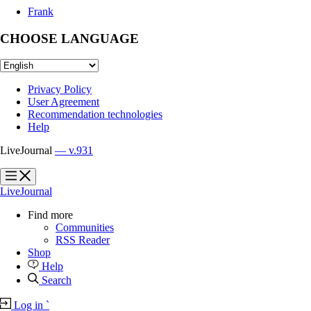
Frank
CHOOSE LANGUAGE
Privacy Policy
User Agreement
Recommendation technologies
Help
LiveJournal
— v.931
?
?
LiveJournal
Find more
Communities
RSS Reader
Shop
Help
Search
Log in
`