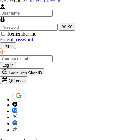
No account?
Create an account
Remember me
Forgot password
Log in
Log in
Login with Sber ID
QR code