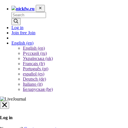
nickfw.ru
Log in
Join free
Join
English
(en)
English (en)
Русский (ru)
Українська (uk)
Français (fr)
Português (pt)
español (es)
Deutsch (de)
Italiano (it)
Беларуская (be)
Log in