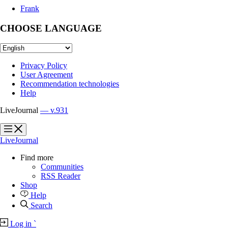
Frank
CHOOSE LANGUAGE
Privacy Policy
User Agreement
Recommendation technologies
Help
LiveJournal
— v.931
?
?
LiveJournal
Find more
Communities
RSS Reader
Shop
Help
Search
Log in
`