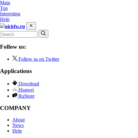
Main
Top
Interesting
Help
nickfw.ru
Follow us:
Follow us on Twitter
Applications
Download
Huawei
RuStore
COMPANY
About
News
Help