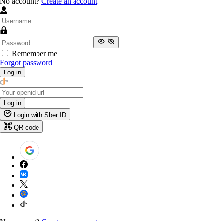
No account?
Create an account
Remember me
Forgot password
Log in
Log in
Login with Sber ID
QR code