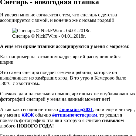
Снегирь - новогодняя пташка
Я уверен многие согласятся с тем, что снегирь с детства
ассоциируется с зимой, и конечно же с новым годом!!!
Снегирь © NickFW.ru - 04.01.2018г.
А ещё эти яркие пташки ассоциируются у меня с морозом!
Как например на заглавном кадре, яркий распушившийся
шарик.
Это самец снегиря поедает семечки рябины, которые он
выщёлкивает из замёрзших ягод. В то утро в Кемерово было
-30°С с хвостиком...
Свежих, да и на сколько я помню, архивных не опубликованных
фотографий снегирей у меня на данный момент нет!
А так как сегодня не только
#новыйгод2021
, но и ещё и четверг,
а у меня в
#ЖЖ
обычно
#птицыпочетвергам
, то решил я
показать фотографию пташки которую я считаю
символом
любого
НОВОГО ГОДА!