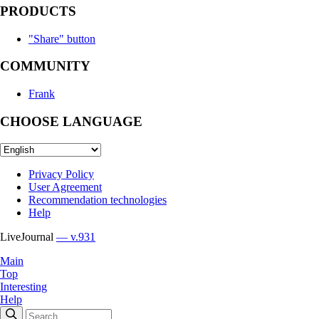
PRODUCTS
"Share" button
COMMUNITY
Frank
CHOOSE LANGUAGE
Privacy Policy
User Agreement
Recommendation technologies
Help
LiveJournal
— v.931
Main
Top
Interesting
Help