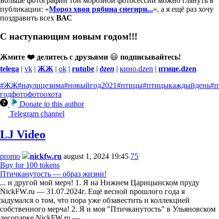
Больше фотографий той морозной фотосессии можно глянуть в
публикации: «
Мороз хвоя рябина снегири...
», а я ещё раз хочу
поздравить всех
ВАС
С наступающим новым годом!!!
Жмите ❤️ делитесь с друзьями
😃
подписывайтесь!
telega
|
vk
|
ЖЖ
|
ok
|
rutube
|
дzen
|
кино.dzen
|
птице.dzen
#ЖЖ
#наулицезима
#новыйгод2021
#птицы
#птицыкаждыйдень
#п
год
фото
фотоохота
Donate to this author
Telegram channel
LJ Video
promo
nickfw.ru
august 1, 2024 19:45
75
Buy for 100 tokens
Птичканутость — образ жизни!
... и другой мой мерч! 1. Я на Нижнем Царицынском пруду
NickFW.ru — 31.07.2024г. Ещё весной прошлого года я
задумался о том, что пора уже обзавестить и коллекцией
собственного мерча! 2. Я и моя "Птичканутость" в Ульяновском
лесопарке NickFW.ru —…