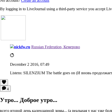
No account?
Create an account
By logging in to LiveJournal using a third-party service you accept Li
nickfw.ru
Russian Federation, Кемерово
December 2 2016, 07:49
Listens:
SILENZIUM The battle goes on (И вновь продолжает
4
Утро... Доброе утро...
всего второй день календарной зимы... (а реальная у нас уже боль