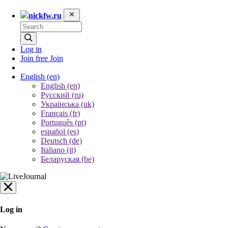
nickfw.ru
Log in
Join free
Join
English
(en)
English (en)
Русский (ru)
Українська (uk)
Français (fr)
Português (pt)
español (es)
Deutsch (de)
Italiano (it)
Беларуская (be)
Log in