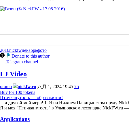
2016
nickfw
декабрь
фото
Donate to this author
Telegram channel
LJ Video
promo
nickfw.ru
八月 1, 2024 19:45
75
Buy for 100 tokens
Птичканутость — образ жизни!
... и другой мой мерч! 1. Я на Нижнем Царицынском пруду NickF
Я и моя "Птичканутость" в Ульяновском лесопарке NickFW.ru 
Applications