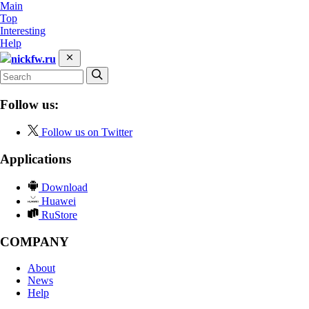
Main
Top
Interesting
Help
nickfw.ru
Follow us:
Follow us on Twitter
Applications
Download
Huawei
RuStore
COMPANY
About
News
Help