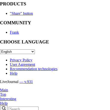
PRODUCTS
"Share" button
COMMUNITY
Frank
CHOOSE LANGUAGE
Privacy Policy
User Agreement
Recommendation technologies
Help
LiveJournal
— v.931
Main
Top
Interesting
Help