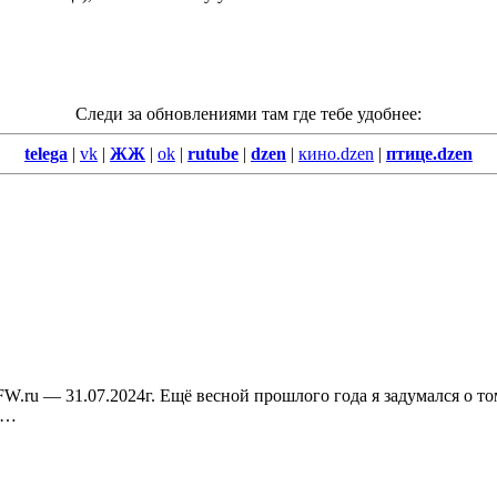
Следи за обновлениями там где тебе удобнее:
telega
|
vk
|
ЖЖ
|
ok
|
rutube
|
dzen
|
кино.dzen
|
птице.dzen
W.ru — 31.07.2024г. Ещё весной прошлого года я задумался о том
—…