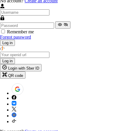
No account?
Create an account
Remember me
Forgot password
Log in
Log in
Login with Sber ID
QR code