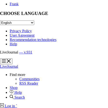
Frank
CHOOSE LANGUAGE
Privacy Policy
User Agreement
Recommendation technologies
Help
LiveJournal
— v.931
?
?
LiveJournal
Find more
Communities
RSS Reader
Shop
Help
Search
Log in
`