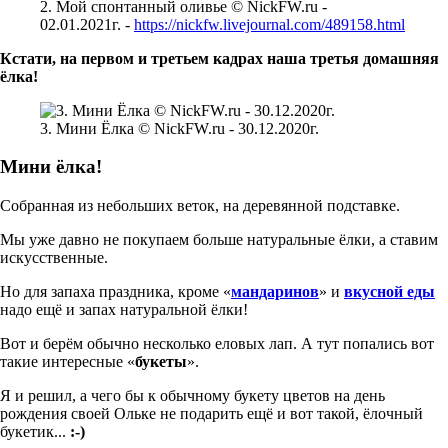
2. Мой спонтанный оливье © NickFW.ru -
02.01.2021г. -
https://nickfw.livejournal.com/489158.html
Кстати, на первом и третьем кадрах наша третья домашняя
ёлка!
3. Мини Ёлка © NickFW.ru - 30.12.2020г.
Мини ёлка!
Собранная из небольших веток, на деревянной подставке.
Мы уже давно не покупаем больше натуральные ёлки, а ставим
искусственные.
Но для запаха праздника, кроме «
мандаринов
» и
вкусной еды
надо ещё и запах натуральной ёлки!
Вот и берём обычно несколько еловых лап. А тут попались вот
такие интересные «
букеты
».
Я и решил, а чего бы к обычному букету цветов на день
рождения своей Ольке не подарить ещё и вот такой, ёлочный
букетик...
:-)