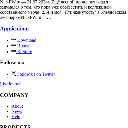
NickFW.ru — 31.07.2024г. Ещё весной прошлого года я
задумался о том, что пора уже обзавестить и коллекцией
собственного мерча! 2. Я и моя "Птичканутость" в Ульяновском
лесопарке NickFW.ru —…
Applications
Download
Huawei
RuStore
Follow us:
Follow us on Twitter
LiveJournal
COMPANY
About
News
Help
PRODUCTS