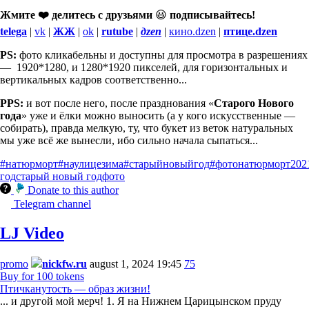
Жмите ❤️ делитесь с друзьями
😃
подписывайтесь!
telega
|
vk
|
ЖЖ
|
ok
|
rutube
|
дzen
|
кино.dzen
|
птице.dzen
PS:
фото кликабельны и доступны для просмотра в разрешениях
— 1920*1280, и 1280*1920 пикселей, для горизонтальных и
вертикальных кадров соответственно...
PPS:
и вот после него, после празднования «
Старого Нового
года
» уже и ёлки можно выносить (а у кого искусственные —
собирать), правда мелкую, ту, что букет из веток натуральных
мы уже всё же вынесли, ибо сильно начала сыпаться...
#натюрморт
#наулицезима
#старыйновыйгод
#фотонатюрморт
202
год
старый новый год
фото
Donate to this author
Telegram channel
LJ Video
promo
nickfw.ru
august 1, 2024 19:45
75
Buy for 100 tokens
Птичканутость — образ жизни!
... и другой мой мерч! 1. Я на Нижнем Царицынском пруду