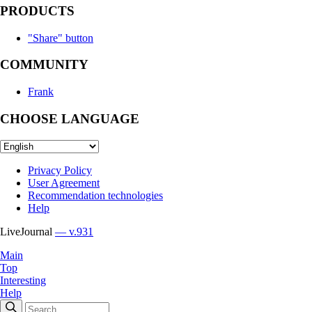
PRODUCTS
"Share" button
COMMUNITY
Frank
CHOOSE LANGUAGE
Privacy Policy
User Agreement
Recommendation technologies
Help
LiveJournal
— v.931
Main
Top
Interesting
Help