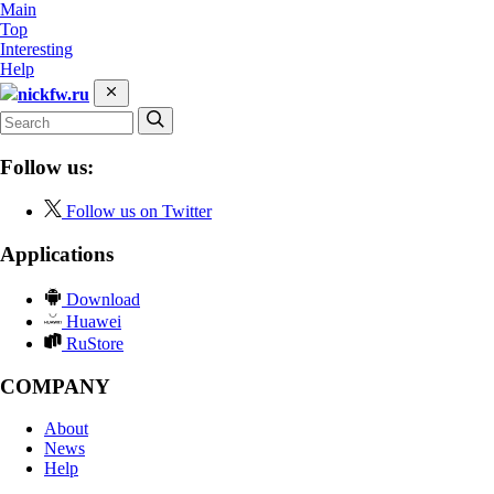
Main
Top
Interesting
Help
nickfw.ru
Follow us:
Follow us on Twitter
Applications
Download
Huawei
RuStore
COMPANY
About
News
Help