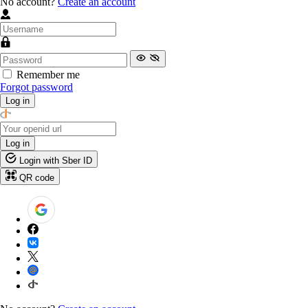
No account?
Create an account
Remember me
Forgot password
Log in
Log in
Login with Sber ID
QR code