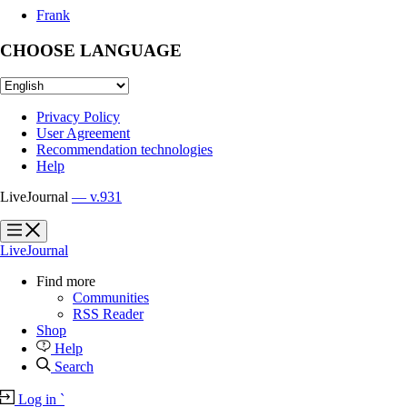
Frank
CHOOSE LANGUAGE
Privacy Policy
User Agreement
Recommendation technologies
Help
LiveJournal
— v.931
?
?
LiveJournal
Find more
Communities
RSS Reader
Shop
Help
Search
Log in
`