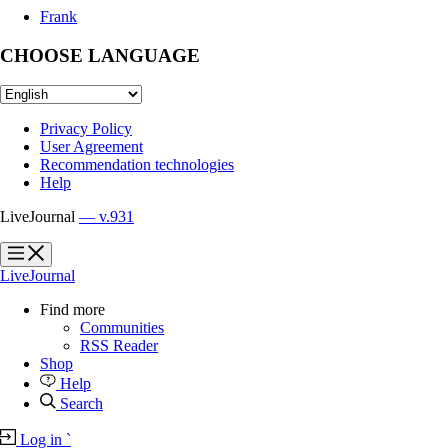
Frank
CHOOSE LANGUAGE
Privacy Policy
User Agreement
Recommendation technologies
Help
LiveJournal
— v.931
?
?
LiveJournal
Find more
Communities
RSS Reader
Shop
Help
Search
Log in
`