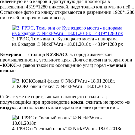
склеенную из 6 кадров и доступную для просмотра в
разрешении 4319*1280 пикселей, надо только кликнуть по ней...
Остальные фото по клику открываются в разрешении 1920*1280
пикселей, в прочем как и всегда...
2. ГРЭС, Томь вид от Кузнецкого моста - панорама
из 6 кадров © NickFW.ru - 18.01.2018г. - 4319*1280 px
Кемерово
— столица
КУЗБАСС
а, город химической
промышленности, угольного края. Долгое время на территории
«
КОКС
»а (завод такой по обогащению угля) горел «
вечный
огонь
»:
3. КОКСовый факел © NickFW.ru - 18.01.2018г.
Сейчас уже не горит, так как наконец-то начали газ,
получающийся при производстве
кокса,
сжигать не просто «
в
воздух
», а использовать для выработки электроэнергии...
4. ГРЭС и "вечный огонь" © NickFW.ru - 18.01.2018г.