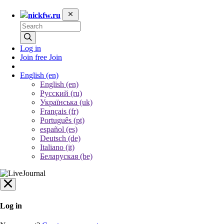
nickfw.ru
Log in
Join free
Join
English
(en)
English (en)
Русский (ru)
Українська (uk)
Français (fr)
Português (pt)
español (es)
Deutsch (de)
Italiano (it)
Беларуская (be)
Log in