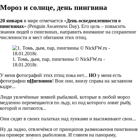
Мороз и солнце, день пингвина
20 января
в мире отмечается «
День осведомленности о
пингвинах
» (Penguin Awareness Day). Его цель – повысить
знания людей о пингвинах, направить внимание на сохранение
численности и мест обитания этих птиц.
1. Томь, дым, пар, пингвины © NickFW.ru -
18.01.2018г.
У меня фотографий этих птиц пока нет...
НО
у меня есть
фотографии
п
И
нгвинов
! Вон они, внизу справа на заглавном
кадре...
Люди увлечённые зимней рыбалкой, которые в любой мороз
медленно перемещаются по льду, из под которого ловят рыбу,
которой и питаются...
Они сидят в своих палатках над лунками и высиживают свои...
Ну да ладно, отвлечёмся от принципов размножения пингвинов
на примере зимних рыболовов. И глянем на панораму,