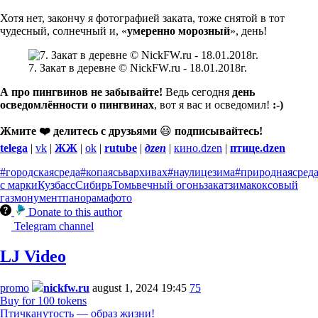
Хотя нет, закончу я фотографией заката, тоже снятой в тот
чудесный, солнечный и, «
умеренно морозный
», день!
7. Закат в деревне © NickFW.ru - 18.01.2018г.
А про пингвинов не забывайте!
Ведь сегодня
день
осведомлённости о пингвинах
, вот я вас и осведомил!
:-)
Жмите ❤️ делитесь с друзьями
😃
подписывайтесь!
telega
|
vk
|
ЖЖ
|
ok
|
rutube
|
дzen
|
кино.dzen
|
птице.dzen
#городскаясреда
#копаясьвархивах
#наулицезима
#природнаясред
с марки
Кузбасс
Сибирь
Томь
вечный огонь
закат
зима
коксовый
газ
монумент
панорама
фото
Donate to this author
Telegram channel
LJ Video
promo
nickfw.ru
august 1, 2024 19:45
75
Buy for 100 tokens
Птичканутость — образ жизни!