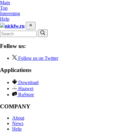
Main
Top
Interesting
Help
nickfw.ru
Follow us:
Follow us on Twitter
Applications
Download
Huawei
RuStore
COMPANY
About
News
Help