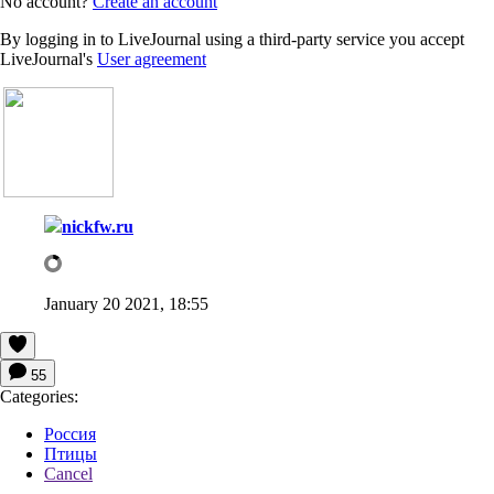
No account?
Create an account
By logging in to LiveJournal using a third-party service you accept
LiveJournal's
User agreement
nickfw.ru
January 20 2021, 18:55
55
Categories:
Россия
Птицы
Cancel