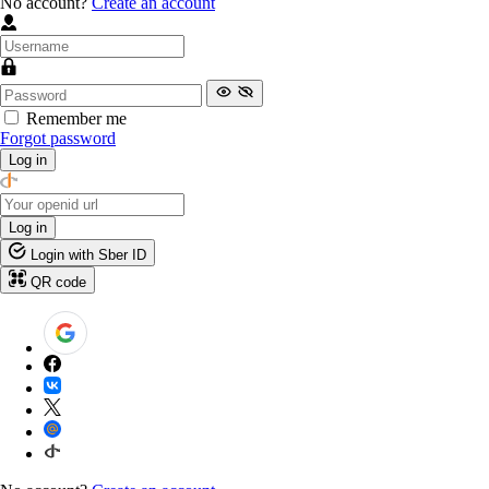
No account?
Create an account
Remember me
Forgot password
Log in
Log in
Login with Sber ID
QR code