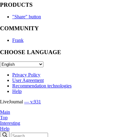
PRODUCTS
"Share" button
COMMUNITY
Frank
CHOOSE LANGUAGE
Privacy Policy
User Agreement
Recommendation technologies
Help
LiveJournal
— v.931
Main
Top
Interesting
Help