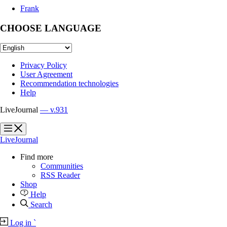
Frank
CHOOSE LANGUAGE
Privacy Policy
User Agreement
Recommendation technologies
Help
LiveJournal
— v.931
?
?
LiveJournal
Find more
Communities
RSS Reader
Shop
Help
Search
Log in
`