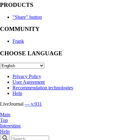
PRODUCTS
"Share" button
COMMUNITY
Frank
CHOOSE LANGUAGE
Privacy Policy
User Agreement
Recommendation technologies
Help
LiveJournal
— v.931
Main
Top
Interesting
Help