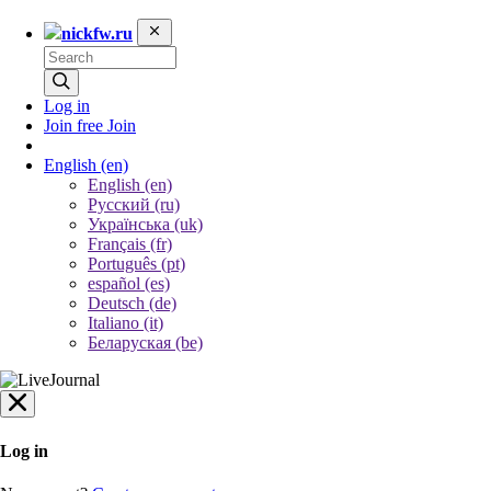
nickfw.ru
Log in
Join free
Join
English
(en)
English (en)
Русский (ru)
Українська (uk)
Français (fr)
Português (pt)
español (es)
Deutsch (de)
Italiano (it)
Беларуская (be)
Log in