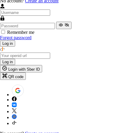
No account?
Create an account
Remember me
Forgot password
Log in
Log in
Login with Sber ID
QR code