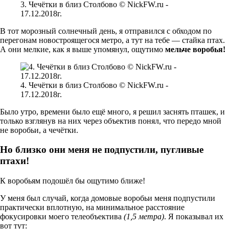
3. Чечётки в близ Столбово © NickFW.ru -
17.12.2018г.
В тот морозный солнечный день, я отправился с обходом по
перегонам новостроящегося метро, а тут на тебе — стайка птах.
А они мелкие, как я выше упомянул, ощутимо
мельче воробья!
4. Чечётки в близ Столбово © NickFW.ru -
17.12.2018г.
Было утро, времени было ещё много, я решил заснять пташек, и
только взглянув на них через объектив понял, что передо мной
не воробьи, а чечётки.
Но близко они меня не подпустили, пугливые
птахи!
К воробьям подошёл бы ощутимо ближе!
У меня был случай, когда домовые воробьи меня подпустили
практически вплотную, на минимальное расстояние
фокусировки моего телеобъектива
(1,5 метра)
. Я показывал их
вот тут: