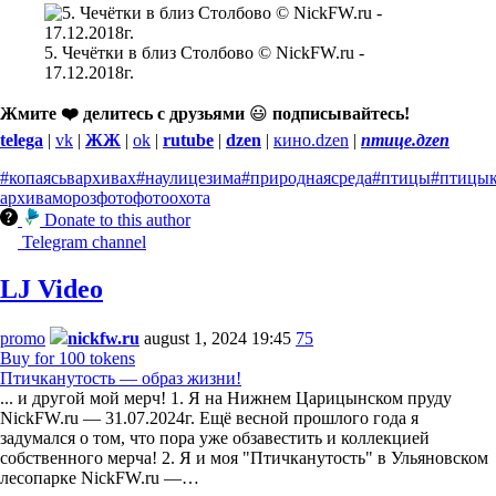
5. Чечётки в близ Столбово © NickFW.ru -
17.12.2018г.
Жмите ❤️ делитесь с друзьями
😃
подписывайтесь!
telega
|
vk
|
ЖЖ
|
ok
|
rutube
|
dzen
|
кино.dzen
|
птице.дzen
#копаясьвархивах
#наулицезима
#природнаясреда
#птицы
#птицы
архива
мороз
фото
фотоохота
Donate to this author
Telegram channel
LJ Video
promo
nickfw.ru
august 1, 2024 19:45
75
Buy for 100 tokens
Птичканутость — образ жизни!
... и другой мой мерч! 1. Я на Нижнем Царицынском пруду
NickFW.ru — 31.07.2024г. Ещё весной прошлого года я
задумался о том, что пора уже обзавестить и коллекцией
собственного мерча! 2. Я и моя "Птичканутость" в Ульяновском
лесопарке NickFW.ru —…