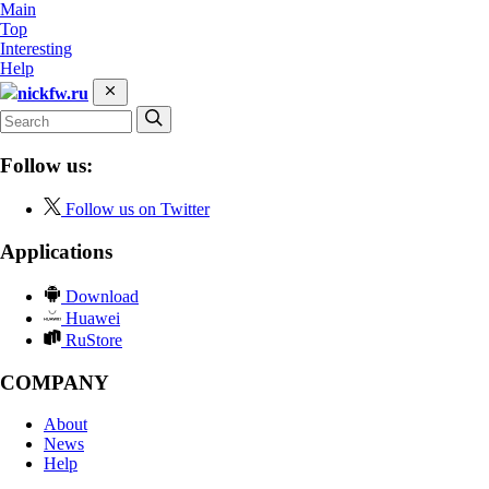
Main
Top
Interesting
Help
nickfw.ru
Follow us:
Follow us on Twitter
Applications
Download
Huawei
RuStore
COMPANY
About
News
Help