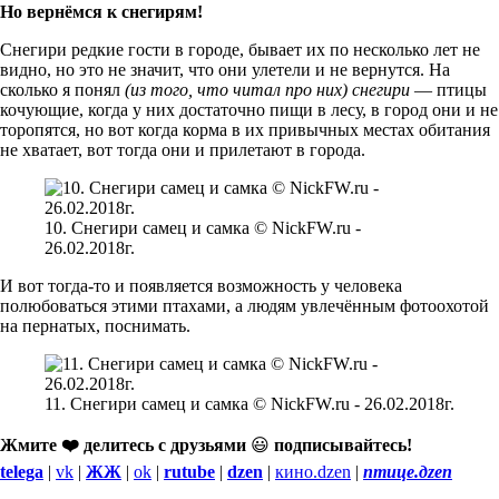
Но вернёмся к снегирям!
Снегири редкие гости в городе, бывает их по несколько лет не
видно, но это не значит, что они улетели и не вернутся. На
сколько я понял
(из того, что читал про них) снегири
— птицы
кочующие, когда у них достаточно пищи в лесу, в город они и не
торопятся, но вот когда корма в их привычных местах обитания
не хватает, вот тогда они и прилетают в города.
10. Снегири самец и самка © NickFW.ru -
26.02.2018г.
И вот тогда-то и появляется возможность у человека
полюбоваться этими птахами, а людям увлечённым фотоохотой
на пернатых, поснимать.
11. Снегири самец и самка © NickFW.ru - 26.02.2018г.
Жмите ❤️ делитесь с друзьями
😃
подписывайтесь!
telega
|
vk
|
ЖЖ
|
ok
|
rutube
|
dzen
|
кино.dzen
|
птице.дzen