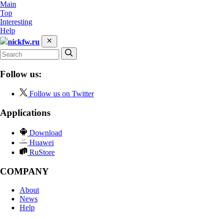
Main
Top
Interesting
Help
nickfw.ru
Follow us:
Follow us on Twitter
Applications
Download
Huawei
RuStore
COMPANY
About
News
Help