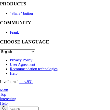
PRODUCTS
"Share" button
COMMUNITY
Frank
CHOOSE LANGUAGE
Privacy Policy
User Agreement
Recommendation technologies
Help
LiveJournal
— v.931
Main
Top
Interesting
Help