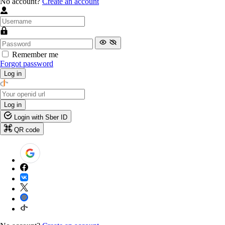
No account?
Create an account
Remember me
Forgot password
Log in
Log in
Login with Sber ID
QR code