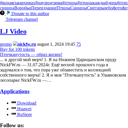
#копаясьвархивах
#наулицезима
#птицы
#птицыкаждыйдень
#пти
синица
Воробьи
Переиздание
Птицы
Синицы
Снегирь
небо
фото
фо
Donate to this author
Telegram channel
LJ Video
promo
nickfw.ru
august 1, 2024 19:45
75
Buy for 100 tokens
Птичканутость — образ жизни!
... и другой мой мерч! 1. Я на Нижнем Царицынском пруду
NickFW.ru — 31.07.2024г. Ещё весной прошлого года я
задумался о том, что пора уже обзавестить и коллекцией
собственного мерча! 2. Я и моя "Птичканутость" в Ульяновском
лесопарке NickFW.ru —…
Applications
Download
Huawei
RuStore
Follow us: