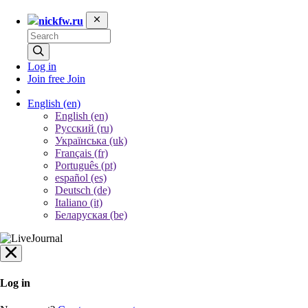
nickfw.ru
Log in
Join free
Join
English
(en)
English (en)
Русский (ru)
Українська (uk)
Français (fr)
Português (pt)
español (es)
Deutsch (de)
Italiano (it)
Беларуская (be)
Log in