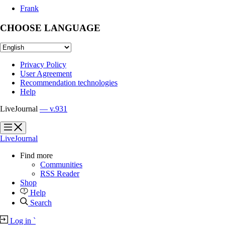
Frank
CHOOSE LANGUAGE
Privacy Policy
User Agreement
Recommendation technologies
Help
LiveJournal
— v.931
?
?
LiveJournal
Find more
Communities
RSS Reader
Shop
Help
Search
Log in
`