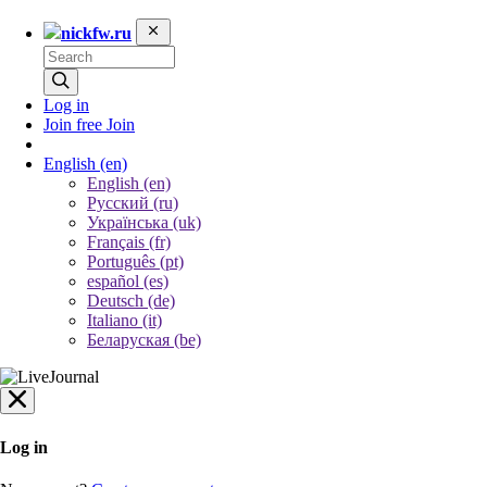
nickfw.ru
Log in
Join free
Join
English
(en)
English (en)
Русский (ru)
Українська (uk)
Français (fr)
Português (pt)
español (es)
Deutsch (de)
Italiano (it)
Беларуская (be)
Log in