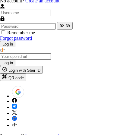
No account?
Create an account
Remember me
Forgot password
Log in
Log in
Login with Sber ID
QR code