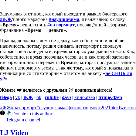
Задумывая этот пост, который выходит в рамках блогерского
#ЖЖ
'шного марафона
#наулицезима
, я изначально к слову
«
Время»
решил снять
#натюрморт
, посвящённый афоризму
Франклина «
Время — деньги
».
Правда, доллары я дома не держу, как собственно и вообще
наличность, потому решил снимать натюрморт используя
старые советские деньги,
время
которых уже давно утекло. Как,
собственно, и время песочных часов, да и как старой заставки
информационной передачи «
Время
», которая послужила задним
фоном натюрморту этому, а так же тому, который я показывал в
публикации со стихотворным ответом на анкету «
не СНОБ ли
я?
»
Жмите ❤️ делитесь с друзьями
😃
подписывайтесь!
telega
|
vk
|
ЖЖ
|
ok
|
rutube
|
дzen
|
кино.dzen
|
птице.dzen
#ЖЖ
#натюрморт
#наулицезима
#фотонатюрморт
2021
nickfw
истор
Donate to this author
Telegram channel
LJ Video