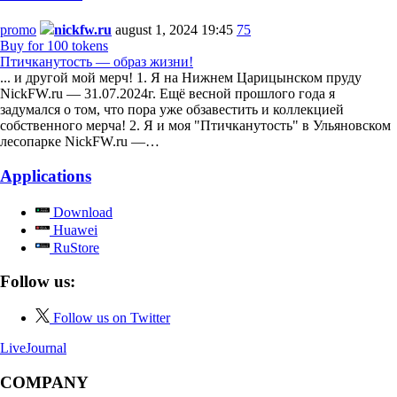
promo
nickfw.ru
august 1, 2024 19:45
75
Buy for 100 tokens
Птичканутость — образ жизни!
... и другой мой мерч! 1. Я на Нижнем Царицынском пруду
NickFW.ru — 31.07.2024г. Ещё весной прошлого года я
задумался о том, что пора уже обзавестить и коллекцией
собственного мерча! 2. Я и моя "Птичканутость" в Ульяновском
лесопарке NickFW.ru —…
Applications
Download
Huawei
RuStore
Follow us:
Follow us on Twitter
LiveJournal
COMPANY