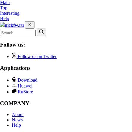
Main
Top
Interesting
Help
nickfw.ru
Follow us:
Follow us on Twitter
Applications
Download
Huawei
RuStore
COMPANY
About
News
Help