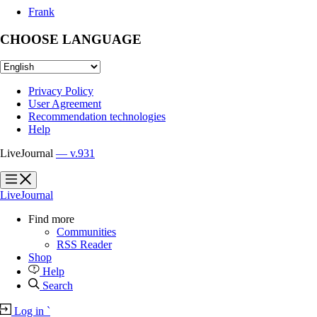
Frank
CHOOSE LANGUAGE
Privacy Policy
User Agreement
Recommendation technologies
Help
LiveJournal
— v.931
?
?
LiveJournal
Find more
Communities
RSS Reader
Shop
Help
Search
Log in
`