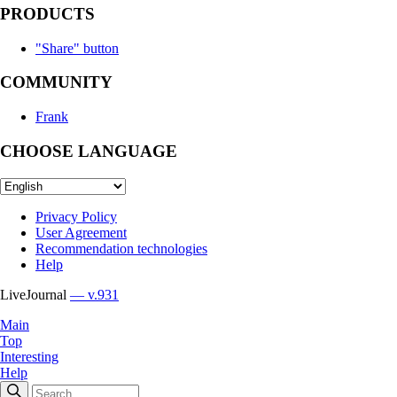
PRODUCTS
"Share" button
COMMUNITY
Frank
CHOOSE LANGUAGE
Privacy Policy
User Agreement
Recommendation technologies
Help
LiveJournal
— v.931
Main
Top
Interesting
Help