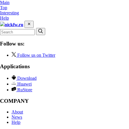
Main
Top
Interesting
Help
nickfw.ru
Follow us:
Follow us on Twitter
Applications
Download
Huawei
RuStore
COMPANY
About
News
Help