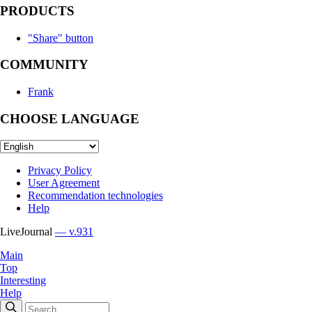
PRODUCTS
"Share" button
COMMUNITY
Frank
CHOOSE LANGUAGE
Privacy Policy
User Agreement
Recommendation technologies
Help
LiveJournal
— v.931
Main
Top
Interesting
Help