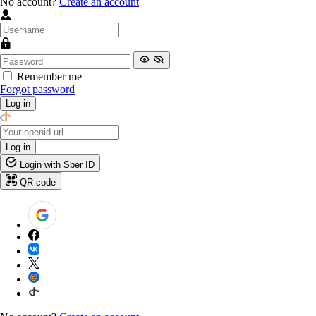
No account?
Create an account
Remember me
Forgot password
Log in
Log in
Login with Sber ID
QR code