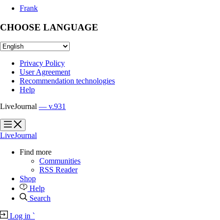
Frank
CHOOSE LANGUAGE
Privacy Policy
User Agreement
Recommendation technologies
Help
LiveJournal
— v.931
?
?
LiveJournal
Find more
Communities
RSS Reader
Shop
Help
Search
Log in
`