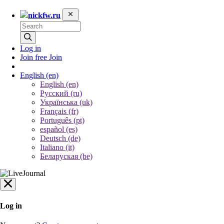
nickfw.ru
Log in
Join free
Join
English
(en)
English (en)
Русский (ru)
Українська (uk)
Français (fr)
Português (pt)
español (es)
Deutsch (de)
Italiano (it)
Беларуская (be)
Log in