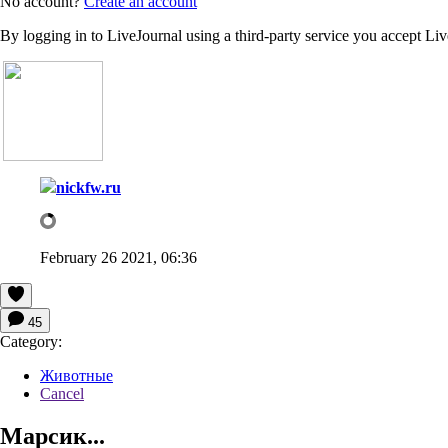
No account?
Create an account
By logging in to LiveJournal using a third-party service you accept Li
nickfw.ru
February 26 2021, 06:36
45
Category:
Животные
Cancel
Марсик...