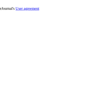
veJournal's
User agreement