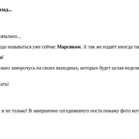
зад...
ачально...
ордо называться уже сейчас
Марсиком
. А так же издаёт иногда та
а!
ельно заморочусь на своих выходных, которых будет целая неделя
ать!
м
и не только! В завершение сегодняшнего поста покажу фото ко