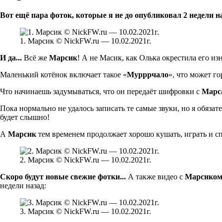
Вот ещё пара фоток, которые я не до опубликовал 2 недели на
1. Марсик © NickFW.ru — 10.02.2021г.
И да...
Всё же
Марсик
! А не Масик, как Олька окрестила его изн
Маленький котёнок включает такое «
Мурррчало
», что может г
Что начинаешь задумываться, что он передаёт шифровки с
Марс
Пока нормально не удалось записать те самые звуки, но я обязат
будет слышно!
А
Марсик
тем временем продолжает хорошо кушать, играть и сп
2. Марсик © NickFW.ru — 10.02.2021г.
Скоро будут новые свежие фотки...
А также видео с
Марсико
недели назад:
3. Марсик © NickFW.ru — 10.02.2021г.