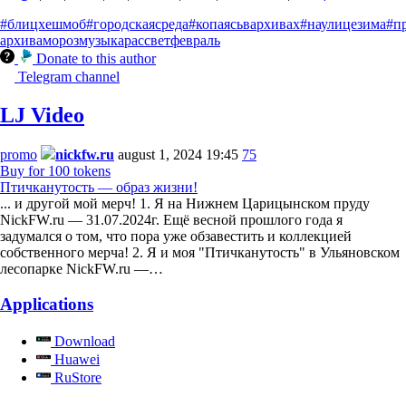
#блицхешмоб
#городскаясреда
#копаясьвархивах
#наулицезима
#п
архива
мороз
музыка
рассвет
февраль
Donate to this author
Telegram channel
LJ Video
promo
nickfw.ru
august 1, 2024 19:45
75
Buy for 100 tokens
Птичканутость — образ жизни!
... и другой мой мерч! 1. Я на Нижнем Царицынском пруду
NickFW.ru — 31.07.2024г. Ещё весной прошлого года я
задумался о том, что пора уже обзавестить и коллекцией
собственного мерча! 2. Я и моя "Птичканутость" в Ульяновском
лесопарке NickFW.ru —…
Applications
Download
Huawei
RuStore