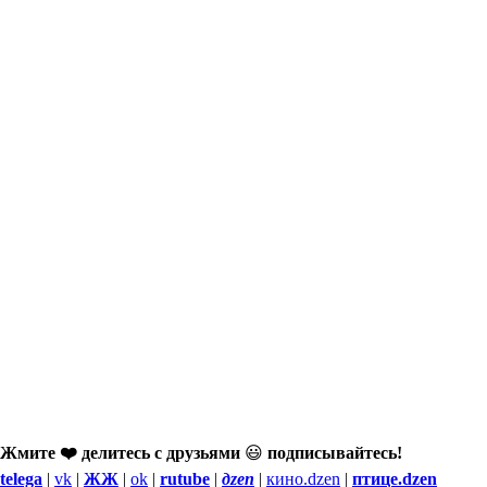
Жмите ❤️ делитесь с друзьями
😃
подписывайтесь!
telega
|
vk
|
ЖЖ
|
ok
|
rutube
|
дzen
|
кино.dzen
|
птице.dzen