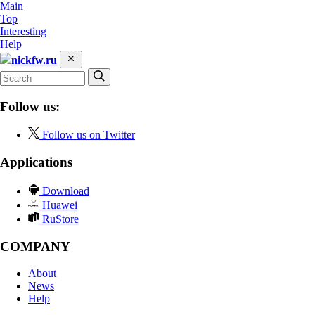
Main
Top
Interesting
Help
nickfw.ru
Follow us:
Follow us on Twitter
Applications
Download
Huawei
RuStore
COMPANY
About
News
Help