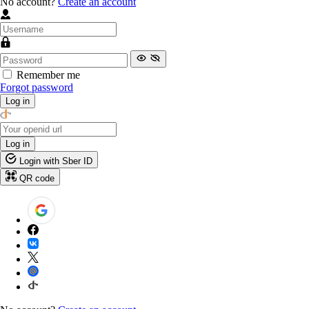
No account?
Create an account
Remember me
Forgot password
Log in
Log in
Login with Sber ID
QR code