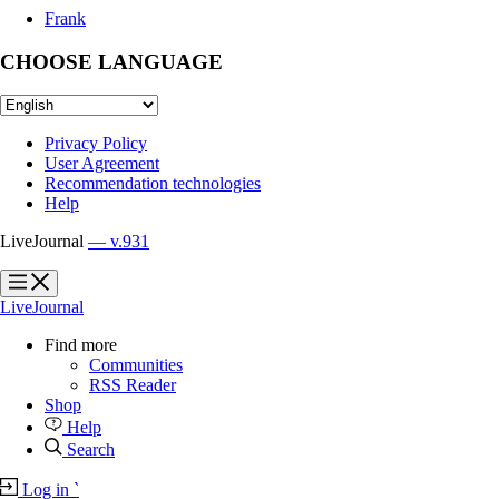
Frank
CHOOSE LANGUAGE
Privacy Policy
User Agreement
Recommendation technologies
Help
LiveJournal
— v.931
?
?
LiveJournal
Find more
Communities
RSS Reader
Shop
Help
Search
Log in
`