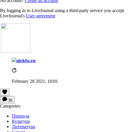
No account?
Create an account
By logging in to LiveJournal using a third-party service you accept
LiveJournal's
User agreement
nickfw.ru
February 28 2021, 10:01
35
Categories:
Природа
Культура
Литература
Cancel