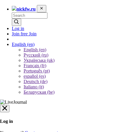
nickfw.ru
Log in
Join free
Join
English
(en)
English (en)
Русский (ru)
Українська (uk)
Français (fr)
Português (pt)
español (es)
Deutsch (de)
Italiano (it)
Беларуская (be)
Log in