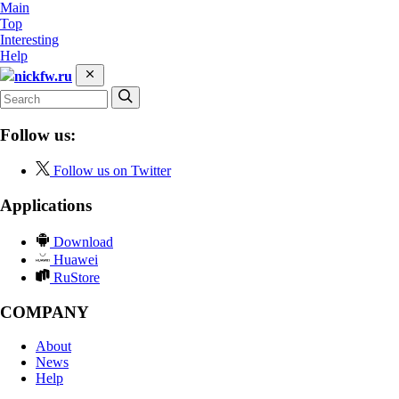
Main
Top
Interesting
Help
nickfw.ru
Follow us:
Follow us on Twitter
Applications
Download
Huawei
RuStore
COMPANY
About
News
Help