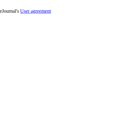
veJournal's
User agreement