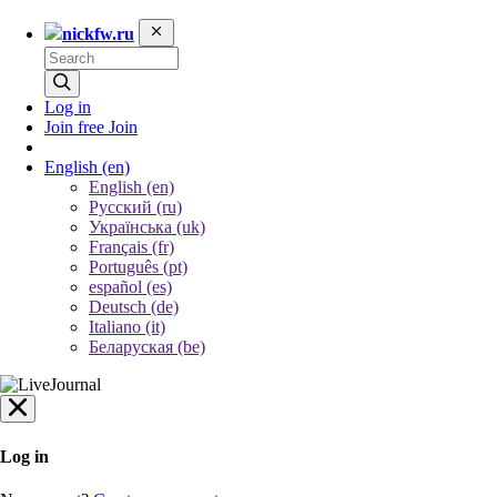
nickfw.ru
Log in
Join free
Join
English
(en)
English (en)
Русский (ru)
Українська (uk)
Français (fr)
Português (pt)
español (es)
Deutsch (de)
Italiano (it)
Беларуская (be)
Log in