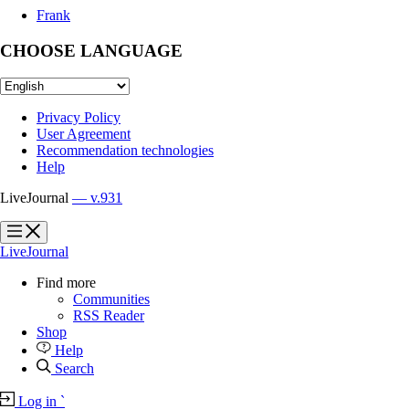
Frank
CHOOSE LANGUAGE
Privacy Policy
User Agreement
Recommendation technologies
Help
LiveJournal
— v.931
?
?
LiveJournal
Find more
Communities
RSS Reader
Shop
Help
Search
Log in
`