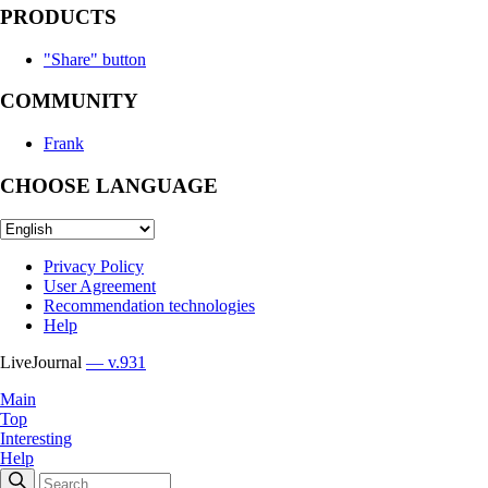
PRODUCTS
"Share" button
COMMUNITY
Frank
CHOOSE LANGUAGE
Privacy Policy
User Agreement
Recommendation technologies
Help
LiveJournal
— v.931
Main
Top
Interesting
Help