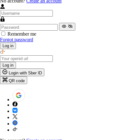
No account?
Create an account
Remember me
Forgot password
Log in
Log in
Login with Sber ID
QR code