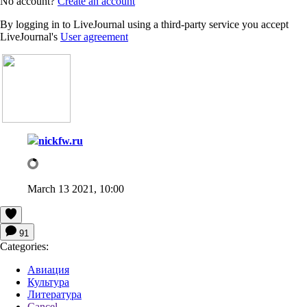
No account?
Create an account
By logging in to LiveJournal using a third-party service you accept
LiveJournal's
User agreement
nickfw.ru
March 13 2021, 10:00
91
Categories:
Авиация
Культура
Литература
Cancel