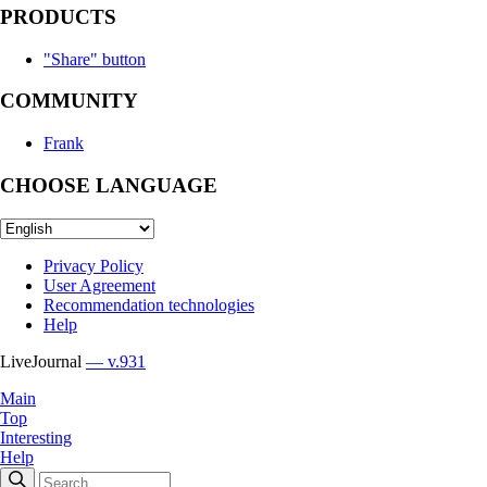
PRODUCTS
"Share" button
COMMUNITY
Frank
CHOOSE LANGUAGE
Privacy Policy
User Agreement
Recommendation technologies
Help
LiveJournal
— v.931
Main
Top
Interesting
Help