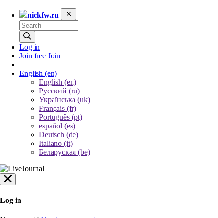
nickfw.ru
Log in
Join free
Join
English
(en)
English (en)
Русский (ru)
Українська (uk)
Français (fr)
Português (pt)
español (es)
Deutsch (de)
Italiano (it)
Беларуская (be)
Log in