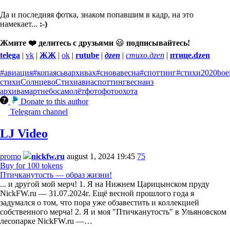
Да и последняя фотка, знаком попавшим в кадр, на это
намекает...
:-)
Жмите ❤️ делитесь с друзьями
😃
подписывайтесь!
telega
|
vk
|
ЖЖ
|
ok
|
rutube
|
дzen
|
стихо.дzen
|
птице.dzen
#авиация
#копаясьвархивах
#сновавесна
#споттинг
#стихи
2020
boe
стихи
Солнцево
Стихи
авиаспоттинг
весна
из
архива
март
небо
самолёт
фото
фотоохота
Donate to this author
Telegram channel
LJ Video
promo
nickfw.ru
august 1, 2024 19:45
75
Buy for 100 tokens
Птичканутость — образ жизни!
... и другой мой мерч! 1. Я на Нижнем Царицынском пруду
NickFW.ru — 31.07.2024г. Ещё весной прошлого года я
задумался о том, что пора уже обзавестить и коллекцией
собственного мерча! 2. Я и моя "Птичканутость" в Ульяновском
лесопарке NickFW.ru —…