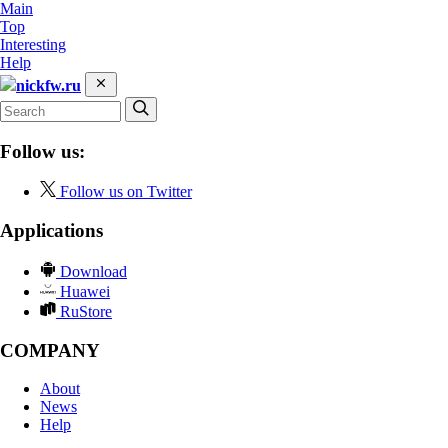
Main
Top
Interesting
Help
nickfw.ru
Follow us:
Follow us on Twitter
Applications
Download
Huawei
RuStore
COMPANY
About
News
Help