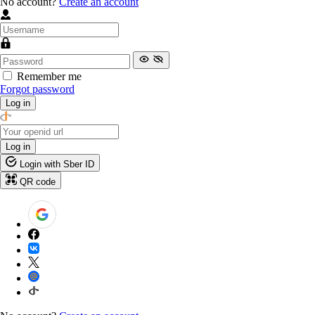
No account?
Create an account
Remember me
Forgot password
Log in
Log in
Login with Sber ID
QR code