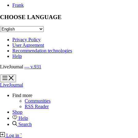
Frank
CHOOSE LANGUAGE
Privacy Policy
User Agreement
Recommendation technologies
Help
LiveJournal
— v.931
?
?
LiveJournal
Find more
Communities
RSS Reader
Shop
Help
Search
Log in
`