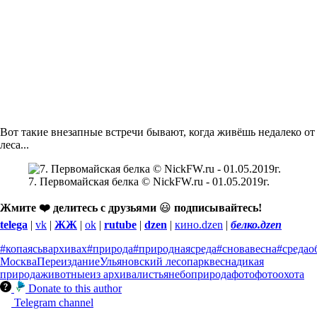
Вот такие внезапные встречи бывают, когда живёшь недалеко от
леса...
7. Первомайская белка © NickFW.ru - 01.05.2019г.
Жмите ❤️ делитесь с друзьями
😃
подписывайтесь!
telega
|
vk
|
ЖЖ
|
ok
|
rutube
|
dzen
|
кино.dzen
|
белко.дzen
#копаясьвархивах
#природа
#природнаясреда
#сновавесна
#средао
Москва
Переиздание
Ульяновский лесопарк
весна
дикая
природа
животные
из архива
листья
небо
природа
фото
фотоохота
Donate to this author
Telegram channel