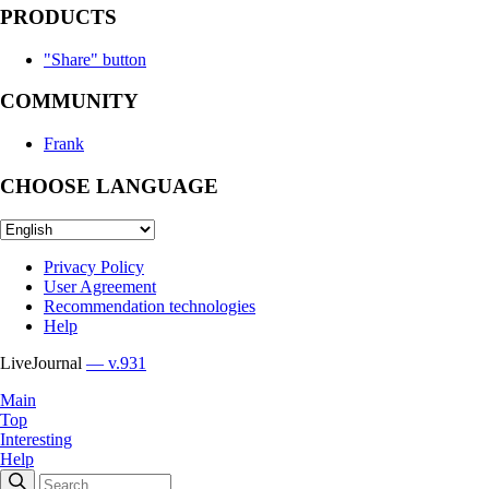
PRODUCTS
"Share" button
COMMUNITY
Frank
CHOOSE LANGUAGE
Privacy Policy
User Agreement
Recommendation technologies
Help
LiveJournal
— v.931
Main
Top
Interesting
Help