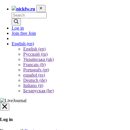
nickfw.ru
Log in
Join free
Join
English
(en)
English (en)
Русский (ru)
Українська (uk)
Français (fr)
Português (pt)
español (es)
Deutsch (de)
Italiano (it)
Беларуская (be)
Log in