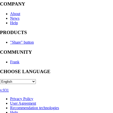
COMPANY
About
News
Help
PRODUCTS
"Share" button
COMMUNITY
Frank
CHOOSE LANGUAGE
v.931
Privacy Policy
User Agreement
Recommendation technologies
Help