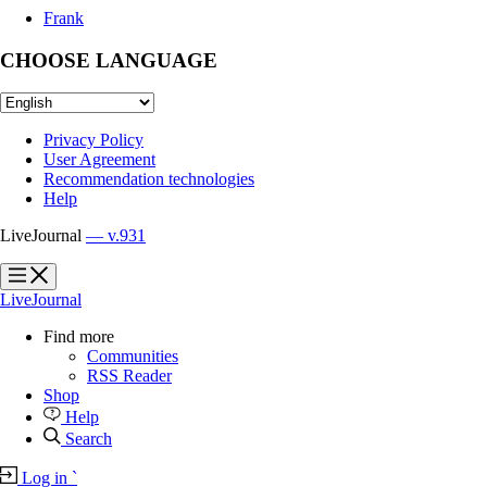
Frank
CHOOSE LANGUAGE
Privacy Policy
User Agreement
Recommendation technologies
Help
LiveJournal
— v.931
?
?
LiveJournal
Find more
Communities
RSS Reader
Shop
Help
Search
Log in
`