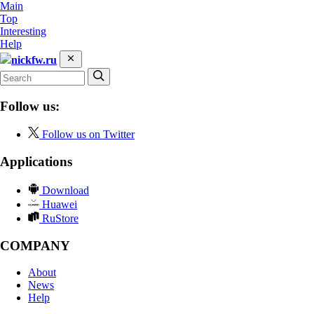
Main
Top
Interesting
Help
nickfw.ru
Follow us:
Follow us on Twitter
Applications
Download
Huawei
RuStore
COMPANY
About
News
Help