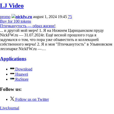
LJ Video
promo
nickfw.ru
august 1, 2024 19:45
75
Buy for 100 tokens
Птичканутость — образ жизни!
... и другой мой мерч! 1. Я на Нижнем Царицынском пруду
NickFW.ru — 31.07.2024г. Ещё весной прошлого года я
задумался о том, что пора уже обзавестить и коллекцией
собственного мерча! 2. Я и моя "Птичканутость" в Ульяновском
лесопарке NickFW.ru —…
Applications
Download
Huawei
RuStore
Follow us:
Follow us on Twitter
LiveJournal