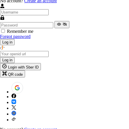
No account?
Create an account
Remember me
Forgot password
Log in
Log in
Login with Sber ID
QR code