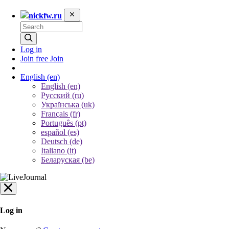
nickfw.ru
Log in
Join free
Join
English
(en)
English (en)
Русский (ru)
Українська (uk)
Français (fr)
Português (pt)
español (es)
Deutsch (de)
Italiano (it)
Беларуская (be)
Log in