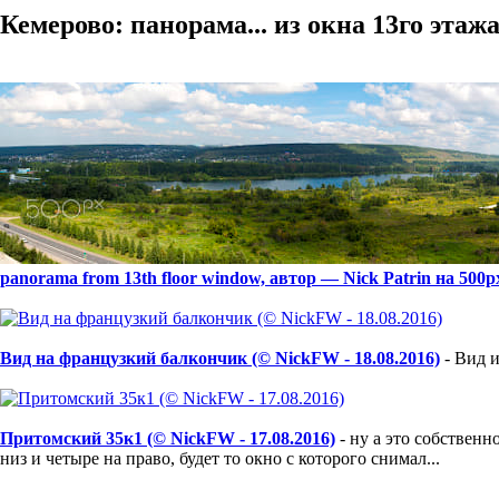
Кемерово: панорама... из окна 13го этажа.
panorama from 13th floor window, автор — Nick Patrin на 500p
Вид на французкий балкончик (© NickFW - 18.08.2016)
- Вид и
Притомский 35к1 (© NickFW - 17.08.2016)
- ну а это собственн
низ и четыре на право, будет то окно с которого снимал...