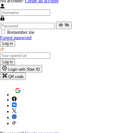
No account?
Create an account
Remember me
Forgot password
Log in
Log in
Login with Sber ID
QR code