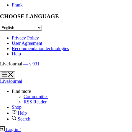
Frank
CHOOSE LANGUAGE
Privacy Policy
User Agreement
Recommendation technologies
Help
LiveJournal
— v.931
?
?
LiveJournal
Find more
Communities
RSS Reader
Shop
Help
Search
Log in
`