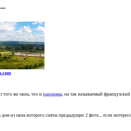
..
x.com
з того же окна, что и
панорама
, на так называемый французский 
о дом из окна которого сняты предыдущие 2 фото... если интерес