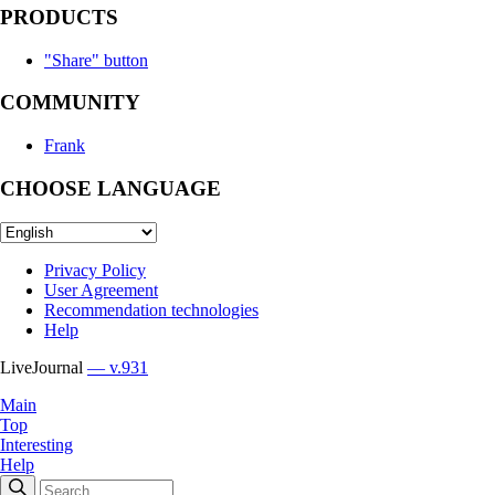
PRODUCTS
"Share" button
COMMUNITY
Frank
CHOOSE LANGUAGE
Privacy Policy
User Agreement
Recommendation technologies
Help
LiveJournal
— v.931
Main
Top
Interesting
Help