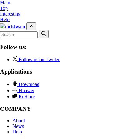
Main
Top
Interesting
Help
nickfw.ru
Follow us:
Follow us on Twitter
Applications
Download
Huawei
RuStore
COMPANY
About
News
Help