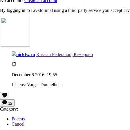
No account?
Create an account
By logging in to LiveJournal using a third-party service you accept Li
nickfw.ru
Russian Federation, Кемерово
December 8 2016, 19:55
Listens:
Varg – Dunkelheit
12
Category:
Россия
Cancel