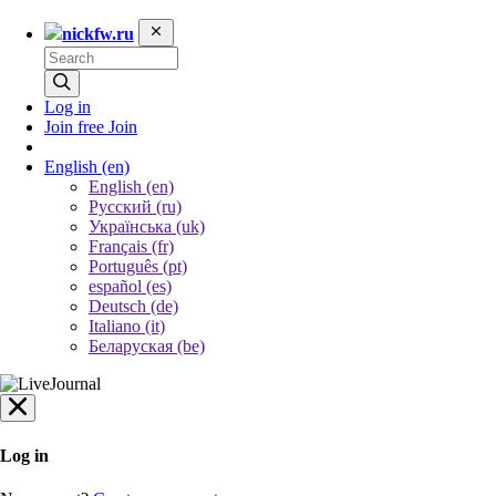
nickfw.ru
Log in
Join free
Join
English
(en)
English (en)
Русский (ru)
Українська (uk)
Français (fr)
Português (pt)
español (es)
Deutsch (de)
Italiano (it)
Беларуская (be)
Log in