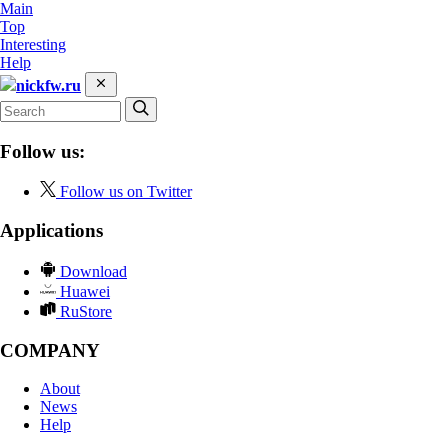
Main
Top
Interesting
Help
nickfw.ru
Follow us:
Follow us on Twitter
Applications
Download
Huawei
RuStore
COMPANY
About
News
Help