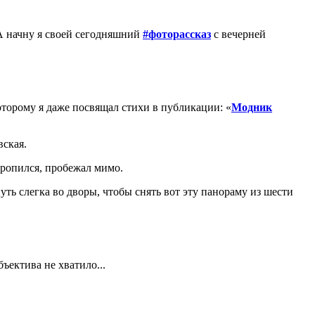
А начну я своей сегодняшний
#фоторассказ
с вечерней
которому я даже посвящал стихи в публикации: «
Модник
вская.
оропился, пробежал мимо.
уть слегка во дворы, чтобы снять вот эту панораму из шести
ъектива не хватило...