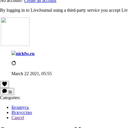
No account?
Create an account
By logging in to LiveJournal using a third-party service you accept Li
nickfw.ru
March 22 2021, 05:55
36
Categories:
Беларусь
Искусство
Cancel