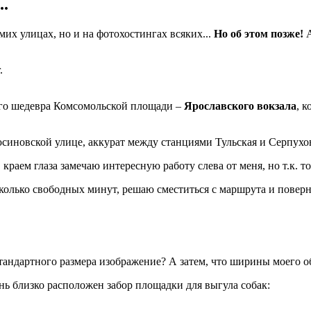
..
мих улицах, но и на фотохостингах всяких...
Но об этом позже!
ого шедевра Комсомольской площади –
Ярославского вокзала
, 
Люсиновской улице, аккурат между станциями Тульская и Серпухо
раем глаза замечаю интересную работу слева от меня, но т.к. т
сколько свободных минут, решаю сместиться с маршрута и поверн
тандартного размера изображение? А затем, что ширины моего об
нь близко расположен забор площадки для выгула собак: