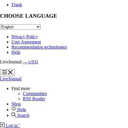
Frank
CHOOSE LANGUAGE
Privacy Policy
User Agreement
Recommendation technologies
Help
LiveJournal
— v.931
?
?
LiveJournal
Find more
Communities
RSS Reader
Shop
Help
Search
Log in
`