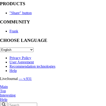
PRODUCTS
"Share" button
COMMUNITY
Frank
CHOOSE LANGUAGE
Privacy Policy
User Agreement
Recommendation technologies
Help
LiveJournal
— v.931
Main
Top
Interesting
Help