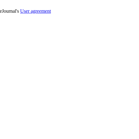
veJournal's
User agreement