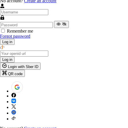
No account?
Create an account
Remember me
Forgot password
Log in
Log in
Login with Sber ID
QR code