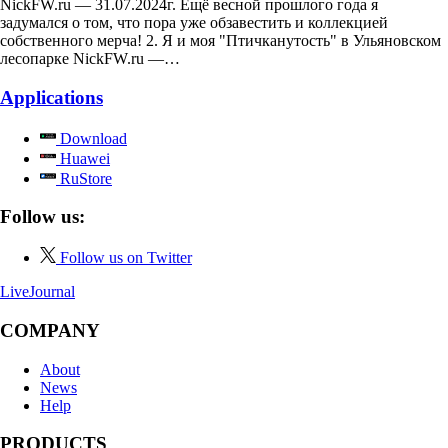
NickFW.ru — 31.07.2024г. Ещё весной прошлого года я
задумался о том, что пора уже обзавестить и коллекцией
собственного мерча! 2. Я и моя "Птичканутость" в Ульяновском
лесопарке NickFW.ru —…
Applications
Download
Huawei
RuStore
Follow us:
Follow us on Twitter
LiveJournal
COMPANY
About
News
Help
PRODUCTS