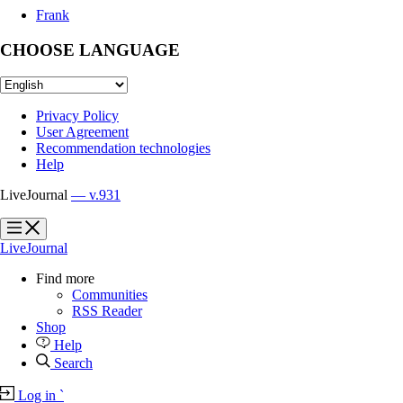
Frank
CHOOSE LANGUAGE
Privacy Policy
User Agreement
Recommendation technologies
Help
LiveJournal
— v.931
?
?
LiveJournal
Find more
Communities
RSS Reader
Shop
Help
Search
Log in
`