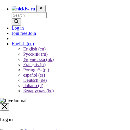
nickfw.ru
Log in
Join free
Join
English
(en)
English (en)
Русский (ru)
Українська (uk)
Français (fr)
Português (pt)
español (es)
Deutsch (de)
Italiano (it)
Беларуская (be)
Log in