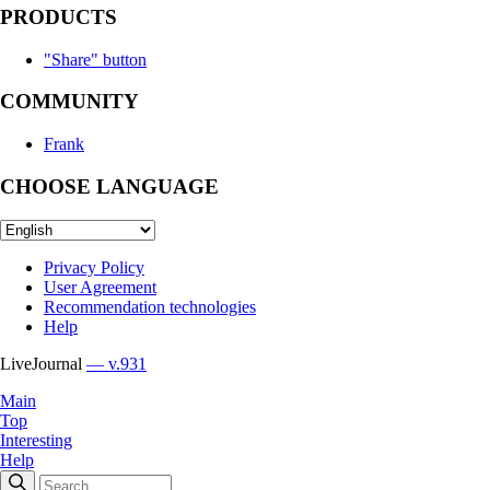
PRODUCTS
"Share" button
COMMUNITY
Frank
CHOOSE LANGUAGE
Privacy Policy
User Agreement
Recommendation technologies
Help
LiveJournal
— v.931
Main
Top
Interesting
Help