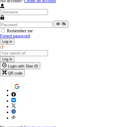
No account?
Create an account
Remember me
Forgot password
Log in
Log in
Login with Sber ID
QR code