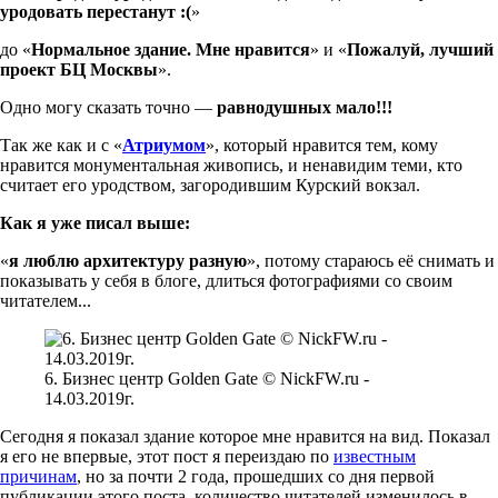
уродовать перестанут :(
»
до «
Нормальное здание. Мне нравится
» и «
Пожалуй, лучший
проект БЦ Москвы
».
Одно могу сказать точно —
равнодушных мало!!!
Так же как и с «
Атриумом
», который нравится тем, кому
нравится монументальная живопись, и ненавидим теми, кто
считает его уродством, загородившим Курский вокзал.
Как я уже писал выше:
«
я люблю архитектуру разную
», потому стараюсь её снимать и
показывать у себя в блоге, длиться фотографиями со своим
читателем...
6. Бизнес центр Golden Gate © NickFW.ru -
14.03.2019г.
Сегодня я показал здание которое мне нравится на вид. Показал
я его не впервые, этот пост я переиздаю по
известным
причинам
, но за почти 2 года, прошедших со дня первой
публикации этого поста, количество читателей изменилось в