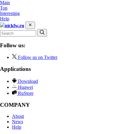
Main
Top
Interesting
Help
nickfw.ru
Follow us:
Follow us on Twitter
Applications
Download
Huawei
RuStore
COMPANY
About
News
Help