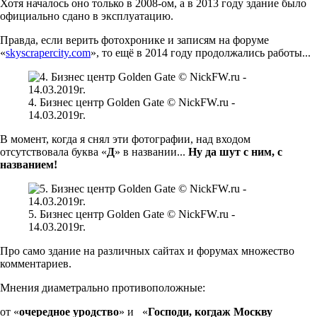
Хотя началось оно только в 2008-ом, а в 2013 году здание было
официально сдано в эксплуатацию.
Правда, если верить фотохронике и записям на форуме
«
skyscrapercity.com
»
,
то ещё в 2014 году продолжались работы...
4. Бизнес центр Golden Gate © NickFW.ru -
14.03.2019г.
В момент, когда я снял эти фотографии, над входом
отсутствовала буква «
Д
» в названии...
Ну да шут с ним, с
названием!
5. Бизнес центр Golden Gate © NickFW.ru -
14.03.2019г.
Про само здание на различных сайтах и форумах множество
комментариев.
Мнения диаметрально противоположные:
от «
очередное уродство
» и «
Господи, когдаж Москву