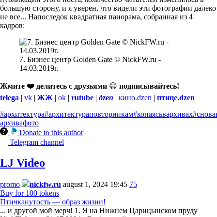
большую сторону, и я уверен, что видели эти фотографии далеко
не все... Напоследок квадратная панорама, собранная из 4
кадров:
7. Бизнес центр Golden Gate © NickFW.ru -
14.03.2019г.
Жмите ❤️ делитесь с друзьями
😃
подписывайтесь!
telega
|
vk
|
ЖЖ
|
ok
|
rutube
|
дzen
|
кино.dzen
|
птице.dzen
#архитектура
#архитектураповторникам
#копаясьвархивах
#снова
архива
фото
Donate to this author
Telegram channel
LJ Video
promo
nickfw.ru
august 1, 2024 19:45
75
Buy for 100 tokens
Птичканутость — образ жизни!
... и другой мой мерч! 1. Я на Нижнем Царицынском пруду