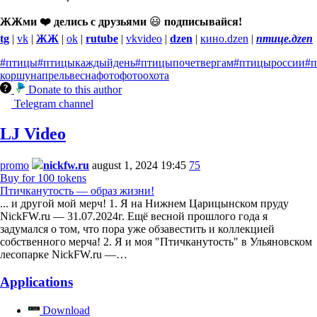
ЖЖми ❤️ делись с друзьями
😃
подписывайся!
tg
|
vk
|
ЖЖ
|
ok
|
rutube
|
vkvideo
|
dzen
|
кино.dzen
|
птице.дzen
#птицы
#птицыкаждыйдень
#птицыпочетвергам
#птицыроссии
#
коршун
апрель
весна
фото
фотоохота
Donate to this author
Telegram channel
LJ Video
promo
nickfw.ru
august 1, 2024 19:45
75
Buy for 100 tokens
Птичканутость — образ жизни!
... и другой мой мерч! 1. Я на Нижнем Царицынском пруду
NickFW.ru — 31.07.2024г. Ещё весной прошлого года я
задумался о том, что пора уже обзавестить и коллекцией
собственного мерча! 2. Я и моя "Птичканутость" в Ульяновском
лесопарке NickFW.ru —…
Applications
Download