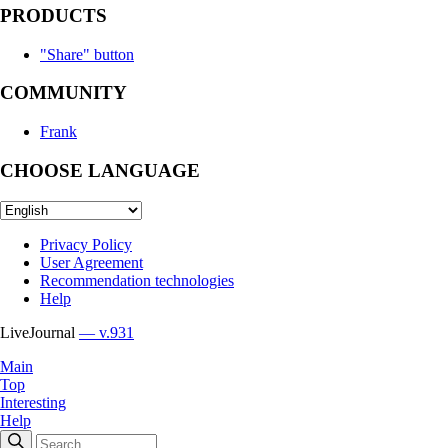
PRODUCTS
"Share" button
COMMUNITY
Frank
CHOOSE LANGUAGE
Privacy Policy
User Agreement
Recommendation technologies
Help
LiveJournal
— v.931
Main
Top
Interesting
Help