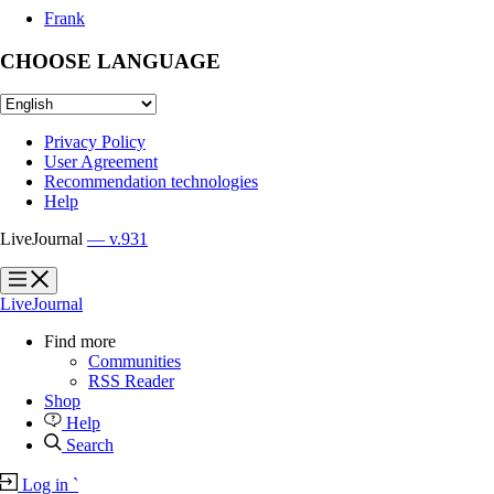
Frank
CHOOSE LANGUAGE
Privacy Policy
User Agreement
Recommendation technologies
Help
LiveJournal
— v.931
?
?
LiveJournal
Find more
Communities
RSS Reader
Shop
Help
Search
Log in
`