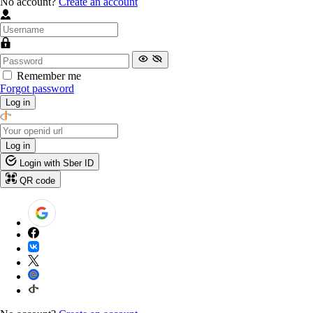
No account?
Create an account
Remember me
Forgot password
Log in
Log in
Login with Sber ID
QR code