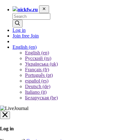
nickfw.ru
Log in
Join free
Join
English
(en)
English (en)
Русский (ru)
Українська (uk)
Français (fr)
Português (pt)
español (es)
Deutsch (de)
Italiano (it)
Беларуская (be)
Log in