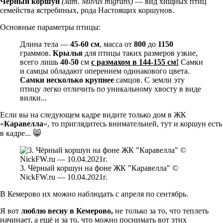
Чёрный коршун
(лат. Milvus migrans)
— вид хищных птиц
семейства ястребиных, рода Настоящих коршунов.
Основные параметры птицы:
Длина тела —
45-60 см
, масса от
800
до
1150
граммов.
Крылья
для птицы таких размеров узкие,
всего лишь
40-50
см
с размахом в 144-155 см!
Самки
и самцы обладают оперением одинакового цвета.
Самки несколько крупнее
самцов. С земли эту
птицу легко отличить по уникальному хвосту в виде
вилки...
Если вы на следующем кадре видите только дом в ЖК
«
Каравелла
», то приглядитесь внимательней, тут и коршун есть
в кадре... 😸
3. Чёрный коршун на фоне ЖК "Каравелла" ©
NickFW.ru — 10.04.2021г.
В Кемерово их можно наблюдать с апреля по сентябрь.
Я вот
люблю весну в Кемерово,
не только за то, что теплеть
начинает, а ещё и за то, что можно поснимать вот этих