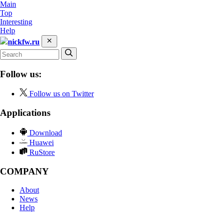
Main
Top
Interesting
Help
nickfw.ru
Follow us:
Follow us on Twitter
Applications
Download
Huawei
RuStore
COMPANY
About
News
Help