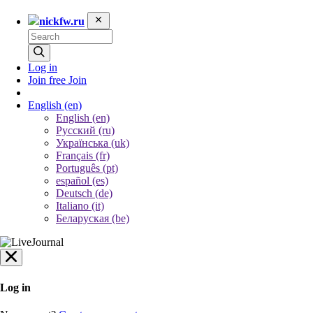
nickfw.ru
Log in
Join free
Join
English
(en)
English (en)
Русский (ru)
Українська (uk)
Français (fr)
Português (pt)
español (es)
Deutsch (de)
Italiano (it)
Беларуская (be)
Log in