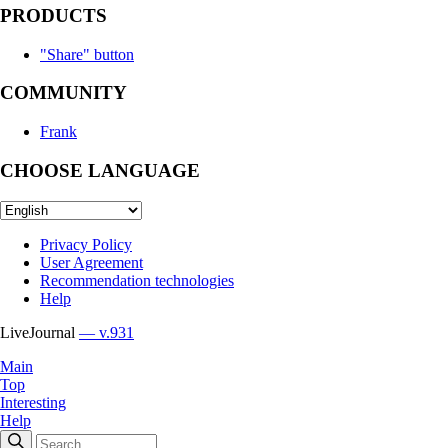
PRODUCTS
"Share" button
COMMUNITY
Frank
CHOOSE LANGUAGE
Privacy Policy
User Agreement
Recommendation technologies
Help
LiveJournal
— v.931
Main
Top
Interesting
Help