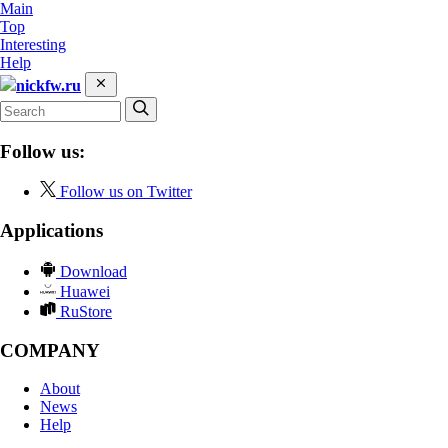
Main
Top
Interesting
Help
nickfw.ru
Follow us:
Follow us on Twitter
Applications
Download
Huawei
RuStore
COMPANY
About
News
Help