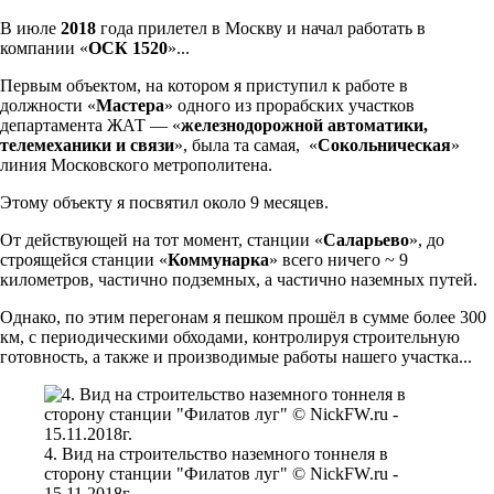
В июле
2018
года прилетел в Москву и начал работать в
компании «
ОСК 1520
»...
Первым объектом, на котором я приступил к работе в
должности «
Мастера
» одного из прорабских участков
департамента ЖАТ — «
железнодорожной автоматики,
телемеханики и связи
», была та самая, «
Сокольническая
»
линия Московского метрополитена.
Этому объекту я посвятил около 9 месяцев.
От действующей на тот момент, станции «
Саларьево
», до
строящейся станции «
Коммунарка
» всего ничего ~ 9
километров, частично подземных, а частично наземных путей.
Однако, по этим перегонам я пешком прошёл в сумме более 300
км, с периодическими обходами, контролируя строительную
готовность, а также и производимые работы нашего участка...
4. Вид на строительство наземного тоннеля в
сторону станции "Филатов луг" © NickFW.ru -
15.11.2018г.