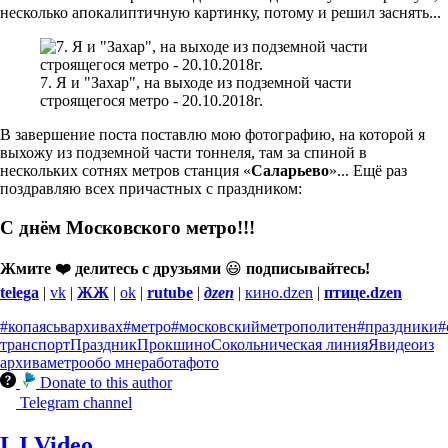
несколько апокалиптичную картинку, потому и решил заснять...
7. Я и "Захар", на выходе из подземной части
строящегося метро - 20.10.2018г.
В завершение поста поставлю мою фотографию, на которой я
выхожу из подземной части тоннеля, там за спиной в
нескольких сотнях метров станция «
Саларьево
»... Ещё раз
поздравляю всех причастных с праздником:
С днём Московского метро!!!
Жмите ❤️ делитесь с друзьями
😃
подписывайтесь!
telega
|
vk
|
ЖЖ
|
ok
|
rutube
|
дzen
|
кино.dzen
|
птице.dzen
#копаясьвархивах
#метро
#московскийметрополитен
#праздники
#
транспорт
Праздник
Прокшино
Сокольническая линия
Я
видео
из
архива
метро
обо мне
работа
фото
Donate to this author
Telegram channel
LJ Video