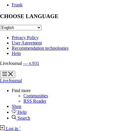
Frank
CHOOSE LANGUAGE
Privacy Policy
User Agreement
Recommendation technologies
Help
LiveJournal
— v.931
?
?
LiveJournal
Find more
Communities
RSS Reader
Shop
Help
Search
Log in
`