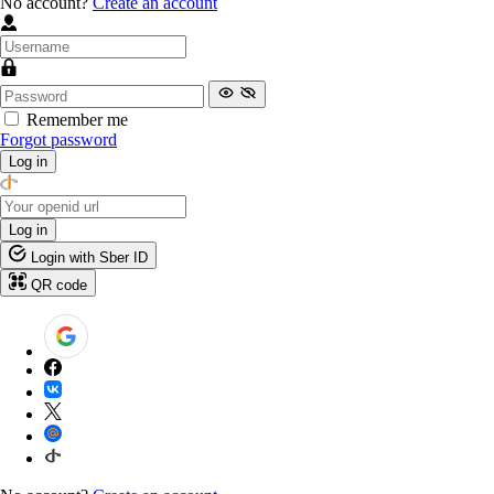
No account?
Create an account
Remember me
Forgot password
Log in
Log in
Login with Sber ID
QR code