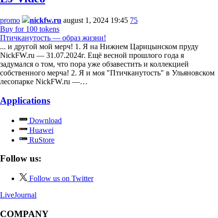
promo
nickfw.ru
august 1, 2024 19:45
75
Buy for 100 tokens
Птичканутость — образ жизни!
... и другой мой мерч! 1. Я на Нижнем Царицынском пруду
NickFW.ru — 31.07.2024г. Ещё весной прошлого года я
задумался о том, что пора уже обзавестить и коллекцией
собственного мерча! 2. Я и моя "Птичканутость" в Ульяновском
лесопарке NickFW.ru —…
Applications
Download
Huawei
RuStore
Follow us:
Follow us on Twitter
LiveJournal
COMPANY